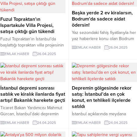
altında kaldığı tek bir şehir yer
3,36 puan etkilerken, 1 milyon
alıyor.
liralık kredide taksit 2.600 lira arttı.
Başka yerde 2 ev kiralarsın,
Bodrum’da sadece aidat
Fuzul Topraktan’ın
ödersin!
Ispartakule Villa Projesi,
satışa çıktığı gün tükendi
Yaz sezondaki fahiş fiyatlarıyla her
yaz haberlere konu olan Bodrum
Fuzul Topraktan'ın İstanbul’da
sezon başlangıcında bu kez
başlattığı topraktan villa projesinin
EMLAK HABER
26.04.2025
kiraları sollayan aidat fiyatlarıyla
ilki olan ‘’Ispartakule Villaları’’nın
EMLAK HABER
26.04.2025
gündem oldu.
lansmanını gerçekleştirdi. 37
villaya denk gelen arsa oranının
satışa sunulduğu lansman
yatırımcılardan yoğun ilgi
görürken; villaların tamamının ilk
İstanbul depremi sonrası
Depremin gölgesinde rekor
günden satıldığı açıklandı.
satılık ve kiralık ilanlarda fiyat
satış: İstanbul’da en çok
artışı! Bakanlık harekete geçti
konut, en tehlikeli ilçelerde
satıldı
Ticaret Bakan Yardımcısı Mahmut
Gürcan, İstanbul’daki depremin
İstanbul açıklarında meydana
ardından satılık ve kiralık ev
gelen 6,2 büyüklüğündeki
EMLAK HABER
24.04.2025
EMLAK HABER
24.04.2025
ilanlarında yapılan fahiş fiyat
depremin ardından gözler
artışlarına karşı harekete
yeniden mega kente çevrildi.