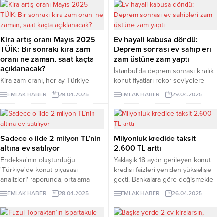
Yönetim Kurulu Başkanı olduğu
Bilgili Holding, Amerika ...
Kira artış oranı Mayıs 2025
Ev hayali kabusa döndü:
TÜİK: Bir sonraki kira zam
Deprem sonrası ev sahipleri
oranı ne zaman, saat kaçta
zam üstüne zam yaptı
açıklanacak?
İstanbul'da deprem sonrası kiralık
Kira zam oranı, her ay Türkiye
konut fiyatları rekor seviyelere
İstatistik Kurumu (TÜİK) tarafından
tırmandı. Özellikle 0-4 yaş arası
EMLAK HABER
29.04.2025
EMLAK HABER
29.04.2025
açıklanan enflasyon rakamları
yeni konutlarda kira bedelleri, bazı
sonrasında kesinleşiyor.
ilçelerde 134 bin TL'yi aştı.
Geçtiğimiz ay açıklanan TÜFE
oranına göre kira zam miktarı
Sadece o ilde 2 milyon TL’nin
Milyonluk kredide taksit
51,26 olarak duyurulmuştu. Mayıs
altına ev satılıyor
2.600 TL arttı
ayı kira zam oranı ise Nisan ayı
enflasyon rakamlarının
Endeksa'nın oluşturduğu
Yaklaşık 18 aydır gerileyen konut
açıklanmasıyla kesinlik kazanacak.
'Türkiye'de konut piyasası
kredisi faizleri yeniden yükselişe
Kira artış oranı ne zaman
analizleri' raporunda, ortalama
geçti. Bankalara göre değişmekle
açıklanacak?
konut fiyatı 4 milyon 89 bin TL
birlikte, aylık yansıma 0,16-0,28
EMLAK HABER
28.04.2025
EMLAK HABER
26.04.2025
olarak belirlendi. Raporda ortalama
puan aralığında oldu. Yaklaşık 0,28
konut fiyatının 2 milyon TL'nin
puanlık yükseliş, yıllık maliyeti ise