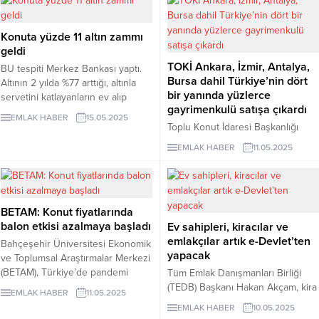
itibaren başlayan teslimlerle birlik­
bugünkü fiyatları arıyor olacağız.
te toplam 7 bin 500 konut tes­lim
Konut piyasasında 2026’ya kadar
Konuta yüzde 11 altın zammı
edildi.
alıcı güçlü olacak, 2026’da ise
geldi
satıcı güçlü duruma geçer” dedi.
TOKİ Ankara, İzmir, Antalya,
BU tespiti Merkez Bankası yaptı.
Bursa dahil Türkiye’nin dört
Altının 2 yılda %77 arttığı, altınla
bir yanında yüzlerce
servetini katlayanların ev alıp
gayrimenkulü satışa çıkardı
fiyatları patlattığı belirtildi.
EMLAK HABER
15.05.2025
Toplu Konut İdaresi Başkanlığı
(TOKİ) aralarında Ankara, İzmir,
EMLAK HABER
11.05.2025
Bursa, Antalya, Konya, Çanakkale,
Eskişehir, Diyarbakır ve
Trabzon’un da bulunduğu 53
şehirde yüzlerce gayrimenkulü
BETAM: Konut fiyatlarında
satışa çıkardı. Emlak Müzayede’de
balon etkisi azalmaya başladı
Ev sahipleri, kiracılar ve
yer alan bilgiye göre; konutlar
emlakçılar artık e-Devlet’ten
yüzde 25 peşin ödeme ve 72 ay
Bahçeşehir Üniversitesi Ekonomik
yapacak
vade ile satılacak. İş yerleri için ise
ve Toplumsal Araştırmalar Merkezi
şartlar yüzde 15 peşin ve...
(BETAM), Türkiye’de pandemi
Tüm Emlak Danışmanları Birliği
sonrası dönemde tüm bölgelerde
(TEDB) Başkanı Hakan Akçam, kira
EMLAK HABER
11.05.2025
konut piyasasında fiyat balonu
sözleşmelerinin e-Devlet Kapısı
EMLAK HABER
10.05.2025
oluştuğunu, ancak sıkı para
üzerinden hazırlanmasına ilişkin