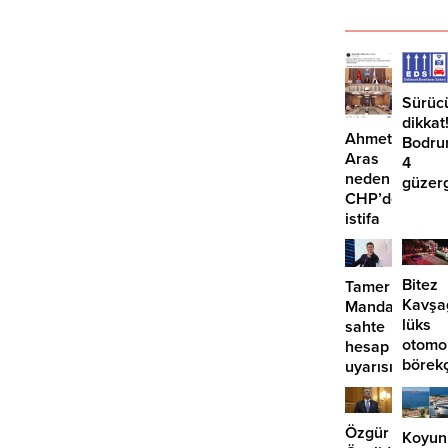
Sürüc
dikkat
Ahmet
Bodru
Aras
4
neden
güzer
CHP’den
EDS
istifa
başlıy
etmiyor?
Bitez
Tamer
Kavşa
Mandalinci’de
lüks
sahte
otomo
hesap
börek
uyarısı
girdi:
2
yaralı
Özgür
Koyun