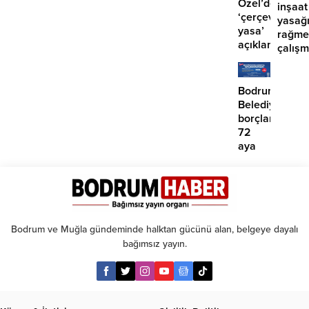
Özel’den
inşaat
‘çerçeve
yasağ
yasa’
rağme
açıklaması:
çalış
‘İmza
iddias
atma
çabamız
Bodrum
yok’
Belediyesinde
borçlara
72
aya
kadar
taksit
Bodrum ve Muğla gündeminde halktan gücünü alan, belgeye dayalı
bağımsız yayın.