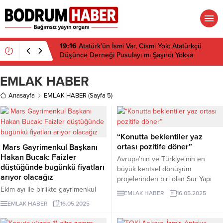
19:16
Atatürk’ün İsmi Var, Cismi Yok: Atatürkçü
Düşünce Derneği Pusulayı mı Şaşırdı Yoksa
Navigasyon mu Bozuldu?
EMLAK HABER
Anasayfa
EMLAK HABER
(Sayfa 5)
“Konutta beklentiler yaz
ortası pozitife döner”
Mars Gayrimenkul Başkanı
Hakan Bucak: Faizler
Avrupa’nın ve Türkiye’nin en
düştüğünde bugünkü fiyatları
büyük kentsel dönü­şüm
arıyor olacağız
projelerinden biri olan Sur Yapı
Antalya’da yaşam başladı.
Ekim ayı ile birlikte gayrimenkul
EMLAK HABER
16.05.2025
Yapımına 2018 yılın­da başlanan ve
satışlarında hareketlilik öngören
EMLAK HABER
16.05.2025
1,3 milyon met­rekarelik alanda
Mars Gayrimenkul Başkanı Hakan
yükselen pro­jede 2020 yılından
Bucak, “Faizler dengelendiğinde,