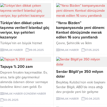
politikası uygulamalarıyla bu
hizmetin bugün itibarıyla
balonların büyük ölçüde sönmeye
emlakçıların da kullanımına
başladığını bildirdi.
açıldığını belirterek, "Gayrimenkul
sahipleri, emlak danışmanına Tapu
Türkiye’den dikkat çeken
“Yarısı Bizden”
ve Kadastro Genel Müdürlüğünün
taşınma verileri! İstanbul göç
kampanyasında yeni dönem:
sisteminden yetki verebilecek.
veriyor, kıyı şehirleri
Kentsel dönüşümde merak
Emlak danışmanı da aldığı yetkiyle,
kazanıyor
edilen 16 soru yanıtlandı
kontratı kiracı adayına elektronik
ortamda ulaştırabilecek" dedi.
Türkiye’nin en büyük hizmet
Çevre, Şehircilik ve İklim
platformu Armut.com, 2024 Ekim -
Değişikliği Bakanlığı, İstanbul’daki
EMLAK HABER
09.05.2025
EMLAK HABER
07.05.2025
2025 Mart dönemini kapsayan
kentsel dönüşüm sürecini
taşınma verilerini açıkladı. Rapora
hızlandırmak amacıyla uygulamaya
göre, İstanbul, Ankara ve İzmir
koyduğu "Yarısı Bizden"
Tapuya % 200 zam
taşınma hareketliliğinin merkezi
kampanyasına yönelik
Serdar Bilgili’ye 350 milyon
olmaya devam ederken, kıyı
güncellenmiş destek tutarlarının
Deprem fırsatını kaçırmadılar. Ev,
dolar
şehirlerine yönelik ilgide artış
ardından en çok merak edilen
arsa, tarla gibi gayrimenkul
gözlendi. Deprem bölgelerinde
soruları 16 başlıkta yanıtladı.
alımında ödenen döner sermaye
Beşiktaş Kulübü'nün eski başkanı
ise göç trendi tersine dönerken,
bedeline ikinci zam geldi. Ev
Serdar Bilgili, ABD'de imza attığı
İstanbul’dan ayrılanların yeni
alanların ödediği 2 bin 466 liralık
dev projede yeni bir gelişme
EMLAK HABER
GÜNDEM HABER
adresi daha çok sahil kentleri
döner sermaye, yapılan zamla 5
yaşandı. Dünya Gazetesi'nden
EMLAK HABER
30.04.2025
03.05.2025
oldu.
bin 324 liraya çıktı.
Kerim Ülker'in yazısında yer alan
bilgilere göre, Serdar Bilgili'nin