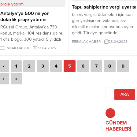
geçildiğini duyurdu. Gürcan,
Deprem riski gündemdeki yerini
Tapu sahiplerine vergi uyarısı
“Vatandaşın zor anından
korurken, İstanbul konut
Antalya’ya 500 milyon
faydalananlara göz
satışlarında yine liderliğini
Emlak vergisi ödemeleri için son
dolarlık proje yatırımı
yummayacağız” diyerek, haksız
sürdürüyor.
gün yaklaşırken vatandaşlara
artış yapan kişi ve firmalara idari
dikkatli olmaları konusunda uyarı
RGüzel Group, Antalya’da 730
yaptırımların gecikmeksizin
geldi. Türkiye genelinde
konut, markalı 104 rezidans daire,
uygulanacağını vurguladı.
milyonlarca taşınmaz sahibini
1 ofis bloğu, 300 yataklı 5 yıldızlı
EMLAK HABER
23.04.2025
ilgilendiren emlak vergisi 1. taksit
otel ve alışveriş merkezine sahip
EMLAK HABER
23.04.2025
ödemeleri için son tarih 31 Mayıs
karma yaşam projesi LUVIYA
2025. Bu tarihe kadar ödemelerini
Antalya’nın inşaatına başladı.
yapmayan vatandaşlar, gecikme
Toplam 500 milyon dolarlık
‹
1
2
3
4
5
6
7
8
9
faizi ile karşı karşıya kalabilirler.
yatırımla gerçekleşecek projede,
anahtar teslimleri Aralık 2028’de
›
»
başlayacak.
GÜNDEM
HABERLERİ