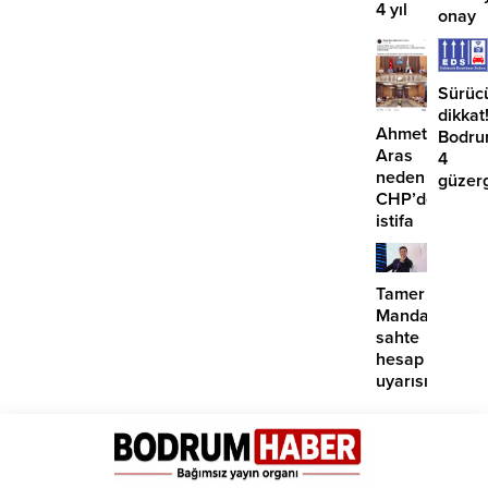
4 yıl
onay
geçti,
hâlâ
proje
Sürüc
konuşuluyor
dikkat
Ahmet
Bodru
Aras
4
neden
güzer
CHP’den
EDS
istifa
başlıy
etmiyor?
Tamer
Mandalinci’de
sahte
hesap
uyarısı