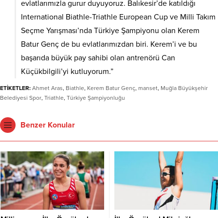
evlatlarımızla gurur duyuyoruz. Balıkesir’de katıldığı
International Biathle-Triathle European Cup ve Milli Takım
Seçme Yarışması’nda Türkiye Şampiyonu olan Kerem
Batur Genç de bu evlatlarımızdan biri. Kerem’i ve bu
başarıda büyük pay sahibi olan antrenörü Can
Küçükbilgili’yi kutluyorum.”
ETİKETLER:
Ahmet Aras
,
Biathle
,
Kerem Batur Genç
,
manset
,
Muğla Büyükşehir
Belediyesi Spor
,
Triathle
,
Türkiye Şampiyonluğu
Benzer Konular