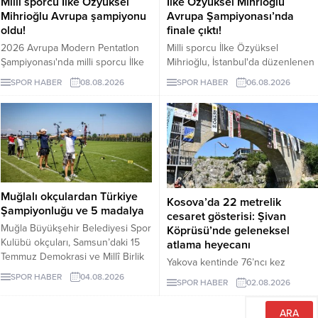
Milli sporcu İlke Özyüksel
İlke Özyüksel Mihrioğlu
Mihrioğlu Avrupa şampiyonu
Avrupa Şampiyonası’nda
oldu!
finale çıktı!
2026 Avrupa Modern Pentatlon
Milli sporcu İlke Özyüksel
Şampiyonası'nda milli sporcu İlke
Mihrioğlu, İstanbul'da düzenlenen
Özyüksel Mihrioğlu, altın madalya
2026 Avrupa Büyükler Modern
SPOR HABER
08.08.2026
SPOR HABER
06.08.2026
kazandı. Mihrioğlu, pentatlon'da
Pentatlon Şampiyonası'nda adını
ülkemize altın madalyayı getiren ilk
finale yazdırdı.
sporcumuz oldu.
Muğlalı okçulardan Türkiye
Kosova’da 22 metrelik
Şampiyonluğu ve 5 madalya
cesaret gösterisi: Şivan
Muğla Büyükşehir Belediyesi Spor
Köprüsü’nde geleneksel
Kulübü okçuları, Samsun’daki 15
atlama heyecanı
Temmuz Demokrasi ve Millî Birlik
Yakova kentinde 76’ncı kez
Kupası’ndan Türkiye
düzenlenen Şivan Köprüsü
SPOR HABER
04.08.2026
SPOR HABER
02.08.2026
Şampiyonluğu ve beş madalyayla
Geleneksel Atlama Yarışı,
döndü.
bölgeden gelen sporcuların nefes