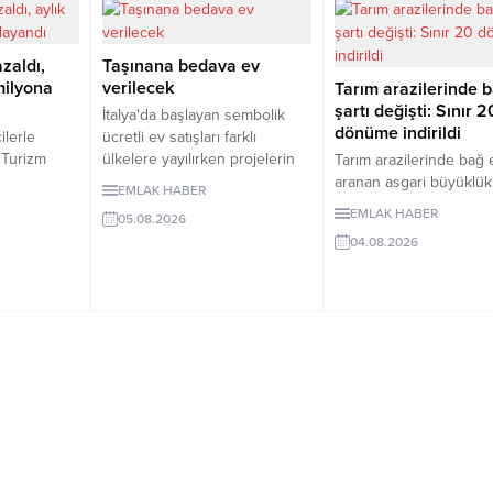
azaldı,
Taşınana bedava ev
 milyona
verilecek
Tarım arazilerinde b
şartı değişti: Sınır 2
İtalya'da başlayan sembolik
dönüme indirildi
ilerle
ücretli ev satışları farklı
. Turizm
ülkelere yayılırken projelerin
Tarım arazilerinde bağ e
a belge
şartları dikkat çekiyor.
aranan asgari büyüklü
EMLAK HABER
nlük kiralık
Kırsaldaki nüfus kaybını
dönümden 20 dönüme
EMLAK HABER
05.08.2026
n altına
önlemeyi amaçlayan
indirildi. Düzenleme, izi
04.08.2026
r da yukarı
uygulamalarda evler ücretsiz
bungalovları otomatik o
ge’de
veya 1 euro gibi bedellerle
yasallaştırmıyor.
irası 6 bin
devredilse de alıcıların belli
rasında
şartları yerinegetirmesi
ın aylık kira
gerekiyor.
liraya kadar