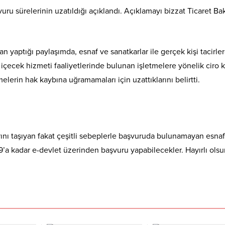
vuru sürelerinin uzatıldığı açıklandı. Açıklamayı bizzat Ticaret Ba
 yaptığı paylaşımda, esnaf ve sanatkarlar ile gerçek kişi tacirle
k içecek hizmeti faaliyetlerinde bulunan işletmelere yönelik ciro 
elerin hak kaybına uğramamaları için uzattıklarını belirtti.
ını taşıyan fakat çeşitli sebeplerle başvuruda bulunamayan esna
59’a kadar e-devlet üzerinden başvuru yapabilecekler. Hayırlı olsu