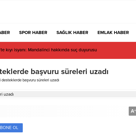
ABER
SPOR HABER
SAĞLIK HABER
EMLAK HABER
e kıyı isyanı: Mandalinci hakkında suç duyurusu
steklerde başvuru süreleri uzadı
bi desteklerde başvuru süreleri uzadı
A
+
BONE OL