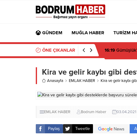
GÜNDEM
MUĞLA HABER
TURİZM H
ÖNE ÇIKANLAR
16:19
Gümüşlük’t
Kira ve gelir kaybı gibi de
Anasayfa
EMLAK HABER
Kira ve gelir kaybı gi
EMLAK HABER
Bodrum Haber
03.04.2021
A
Paylaş
Tweetle