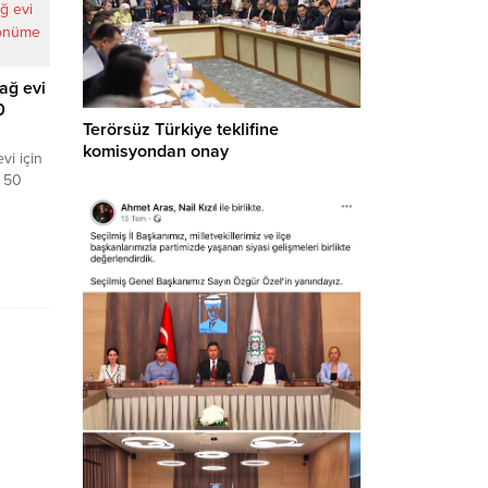
ağ evi
0
Terörsüz Türkiye teklifine
komisyondan onay
vi için
k 50
nsiz
larak