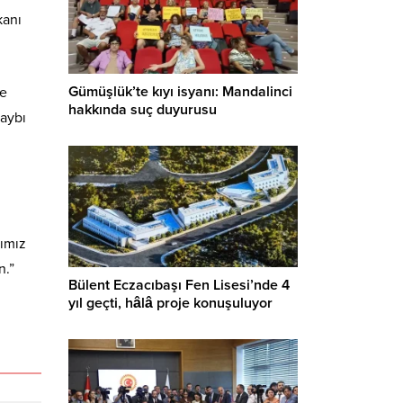
kanı
Gümüşlük’te kıyı isyanı: Mandalinci
re
hakkında suç duyurusu
kaybı
fımız
n.”
Bülent Eczacıbaşı Fen Lisesi’nde 4
yıl geçti, hâlâ proje konuşuluyor