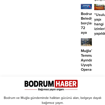
‘İmza
iddias
atma
çabamız
Bodrum
“Usulu
yok’
Belediyesinde
yapı
borçlara
hangi
72
izinler
aya
yapıld
kadar
taksit
Muğla’da
Temmuz
Ayında
Uyuşturucu
Operasyonu:
29
Tutuklama
Bodrum ve Muğla gündeminde halktan gücünü alan, belgeye dayalı
bağımsız yayın.