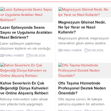
Magnezyum Glisinat Nedir,
Ne İşe Yarar ve Nasıl
Lazer Epilasyonda Seans
Kullanılır?
Sayısı ve Uygulama Aralıkları
Nasıl Belirlenir?
Magnezyum glisinat, magnezyum
mineralinin glisin amino asidine
Lazer epilasyon yaptırmayı
bağlandığı bir takviye formudur.
düşünen kişilerin en sık sorduğu
FARKLI HABER
03.08.2026
Glisin, vücudun protein yapımında
konuların başında kaç seans
FARKLI HABER
03.08.2026
kullandığı en küçük amino asittir
gerektiği gelir. Ancak bu soruya
ve burada minerali taşıyan bileşen
herkes için geçerli tek bir sayı
olarak görev yapar.
vermek mümkün değildir. Cilt
rengi, kılın kalınlığı, uygulama
bölgesi ve hormonal özellikler
Kahve Severlerin En Çok
Ofis Taşıma Hizmetinde
seans planını etkileyebilir. İzmir
Beğendiği Dünya Kahveleri
Profesyonel Destek Neden
lazer epilasyon seçenekleri
ve Online Alışveriş Rehberi
Önemlidir?
araştırılırken kısa sürede kesin
sonuç vadeden açıklamalarla
Kahveyi internetten satın almak
Ofis taşıma süreci, ilk bakışta
karşılaşılabilir....
son yıllarda hızla yaygınlaştı,
yalnızca eşyaların bir adresten
çünkü artık dünyanın en özel
başka bir adrese götürülmesi gibi