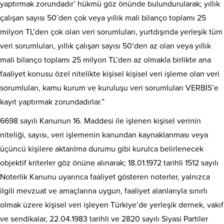
yaptırmak zorundadır’ hükmü göz önünde bulundurularak; yıllık
çalışan sayısı 50’den çok veya yıllık mali bilanço toplamı 25
milyon TL’den çok olan veri sorumluları, yurtdışında yerleşik tüm
veri sorumluları, yıllık çalışan sayısı 50’den az olan veya yıllık
mali bilanço toplamı 25 milyon TL’den az olmakla birlikte ana
faaliyet konusu özel nitelikte kişisel kişisel veri işleme olan veri
sorumluları, kamu kurum ve kuruluşu veri sorumluları VERBİS’e
kayıt yaptırmak zorundadırlar.”
6698 sayılı Kanunun 16. Maddesi ile işlenen kişisel verinin
niteliği, sayısı, veri işlemenin kanundan kaynaklanması veya
üçüncü kişilere aktarılma durumu gibi kurulca belirlenecek
objektif kriterler göz önüne alınarak; 18.01.1972 tarihli 1512 sayılı
Noterlik Kanunu uyarınca faaliyet gösteren noterler, yalnızca
ilgili mevzuat ve amaçlarına uygun, faaliyet alanlarıyla sınırlı
olmak üzere kişisel veri işleyen Türkiye’de yerleşik dernek, vakıf
ve sendikalar, 22.04.1983 tarihli ve 2820 sayılı Siyasi Partiler