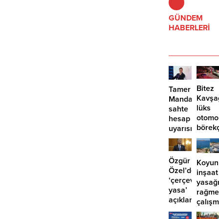
verdi. Festival, 6 ve 8 Ağustos'ta
listedeki kültür varlığı sayısı 81’e
diğer piyanistlerle devam edecek.
GÜNDEM
yükseldi.
HABERLERİ
Bitez
Tamer
Kavşa
Mandalinci’de
lüks
sahte
otomo
hesap
börek
uyarısı
girdi:
2
yaralı
Özgür
Koyun
Özel’den
inşaat
‘çerçeve
yasağ
yasa’
rağme
açıklaması:
çalış
‘İmza
iddias