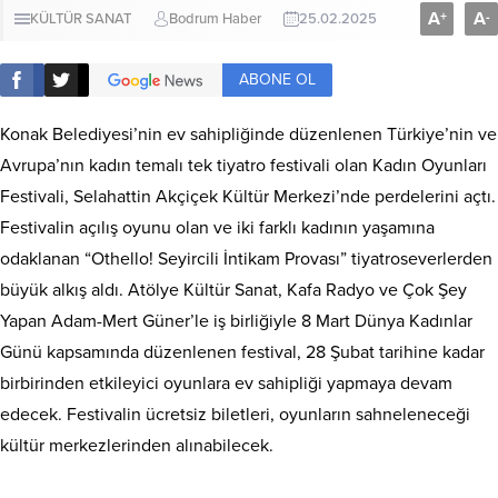
A
A
+
-
KÜLTÜR SANAT
Bodrum Haber
25.02.2025
ABONE OL
Konak Belediyesi’nin ev sahipliğinde düzenlenen Türkiye’nin ve
Avrupa’nın kadın temalı tek tiyatro festivali olan Kadın Oyunları
Festivali, Selahattin Akçiçek Kültür Merkezi’nde perdelerini açtı.
Festivalin açılış oyunu olan ve iki farklı kadının yaşamına
odaklanan “Othello! Seyircili İntikam Provası” tiyatroseverlerden
büyük alkış aldı. Atölye Kültür Sanat, Kafa Radyo ve Çok Şey
Yapan Adam-Mert Güner’le iş birliğiyle 8 Mart Dünya Kadınlar
Günü kapsamında düzenlenen festival, 28 Şubat tarihine kadar
birbirinden etkileyici oyunlara ev sahipliği yapmaya devam
edecek. Festivalin ücretsiz biletleri, oyunların sahneleneceği
kültür merkezlerinden alınabilecek.