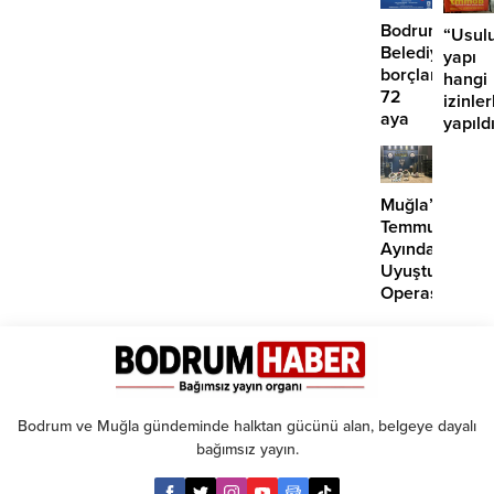
atma
çabamız
Bodrum
“Usulu
yok’
Belediyesinde
yapı
borçlara
hangi
72
izinler
aya
yapıld
kadar
taksit
Muğla’da
Temmuz
Ayında
Uyuşturucu
Operasyonu:
29
Tutuklama
Bodrum ve Muğla gündeminde halktan gücünü alan, belgeye dayalı
bağımsız yayın.