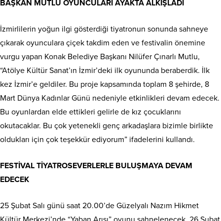
BAŞKAN MUTLU OYUNCULARI AYAKTA ALKIŞLADI
İzmirlilerin yoğun ilgi gösterdiği tiyatronun sonunda sahneye
çıkarak oyunculara çiçek takdim eden ve festivalin önemine
vurgu yapan Konak Belediye Başkanı Nilüfer Çınarlı Mutlu,
“Atölye Kültür Sanat’ın İzmir’deki ilk oyununda beraberdik. İlk
kez İzmir’e geldiler. Bu proje kapsamında toplam 8 şehirde, 8
Mart Dünya Kadınlar Günü nedeniyle etkinlikleri devam edecek.
Bu oyunlardan elde ettikleri gelirle de kız çocuklarını
okutacaklar. Bu çok yetenekli genç arkadaşlara bizimle birlikte
oldukları için çok teşekkür ediyorum” ifadelerini kullandı.
FESTİVAL TİYATROSEVERLERLE BULUŞMAYA DEVAM
EDECEK
25 Şubat Salı günü saat 20.00’de Güzelyalı Nazım Hikmet
Kültür Merkezi’nde “Yaban Arısı” oyunu sahnelenecek. 26 Şubat