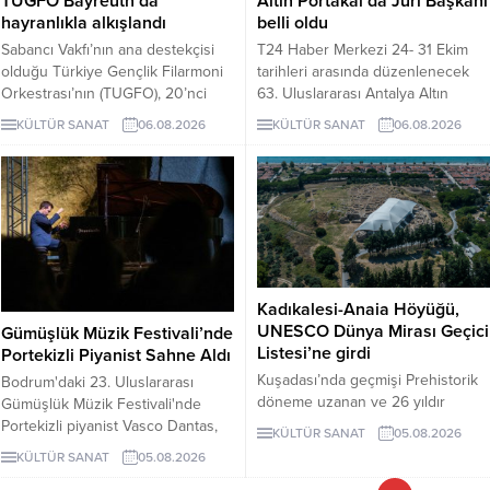
TUGFO Bayreuth’da
Altın Portakal’da Jüri Başkanı
hayranlıkla alkışlandı
belli oldu
Sabancı Vakfı’nın ana destekçisi
T24 Haber Merkezi 24- 31 Ekim
olduğu Türkiye Gençlik Filarmoni
tarihleri arasında düzenlenecek
Orkestrası’nın (TUGFO), 20’nci
63. Uluslararası Antalya Altın
Avrupa turnesi Almanya’nın ünlü
Portakal Film Festivali'nin Jüri
KÜLTÜR SANAT
06.08.2026
KÜLTÜR SANAT
06.08.2026
besteci Wagner ile 1852’de
Başkanı, yönetmen Derviş Zaim
kurulan ünlü piyano atölyesi
oldu. 63. Uluslararası Antalya Altın
Steingraeber ile tanınan klasik
Portakal Film Festivali'nde Ulusal
müzik merkezi Bayreuth da
Uzun Metraj Film ...
başladı.
Kadıkalesi-Anaia Höyüğü,
UNESCO Dünya Mirası Geçici
Gümüşlük Müzik Festivali’nde
Listesi’ne girdi
Portekizli Piyanist Sahne Aldı
Kuşadası’nda geçmişi Prehistorik
Bodrum'daki 23. Uluslararası
döneme uzanan ve 26 yıldır
Gümüşlük Müzik Festivali'nde
kesintisiz kazılan Kadıkalesi-Anaia
Portekizli piyanist Vasco Dantas,
KÜLTÜR SANAT
05.08.2026
Höyüğü, UNESCO Dünya Mirası
Antik Taş Ocağı'nda Fado ezgileri
KÜLTÜR SANAT
05.08.2026
Geçici Listesi’ne girdi. Bu
ve kendi besteleriyle konser
gelişmeyle birlikte Türkiye’nin