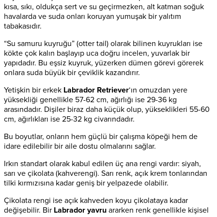
kısa, sıkı, oldukça sert ve su geçirmezken, alt katman soğuk
havalarda ve suda onları koruyan yumuşak bir yalıtım
tabakasıdır.
“Su samuru kuyruğu” (otter tail) olarak bilinen kuyrukları ise
kökte çok kalın başlayıp uca doğru incelen, yuvarlak bir
yapıdadır. Bu eşsiz kuyruk, yüzerken dümen görevi görerek
onlara suda büyük bir çeviklik kazandırır.
Yetişkin bir erkek
Labrador Retriever
‘ın omuzdan yere
yüksekliği genellikle 57-62 cm, ağırlığı ise 29-36 kg
arasındadır. Dişiler biraz daha küçük olup, yükseklikleri 55-60
cm, ağırlıkları ise 25-32 kg civarındadır.
Bu boyutlar, onların hem güçlü bir çalışma köpeği hem de
idare edilebilir bir aile dostu olmalarını sağlar.
Irkın standart olarak kabul edilen üç ana rengi vardır: siyah,
sarı ve çikolata (kahverengi). Sarı renk, açık krem tonlarından
tilki kırmızısına kadar geniş bir yelpazede olabilir.
Çikolata rengi ise açık kahveden koyu çikolataya kadar
değişebilir. Bir
Labrador yavru
ararken renk genellikle kişisel