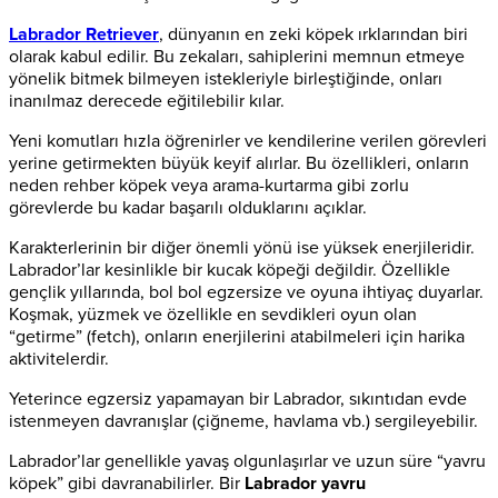
Labrador Retriever
, dünyanın en zeki köpek ırklarından biri
olarak kabul edilir. Bu zekaları, sahiplerini memnun etmeye
yönelik bitmek bilmeyen istekleriyle birleştiğinde, onları
inanılmaz derecede eğitilebilir kılar.
Yeni komutları hızla öğrenirler ve kendilerine verilen görevleri
yerine getirmekten büyük keyif alırlar. Bu özellikleri, onların
neden rehber köpek veya arama-kurtarma gibi zorlu
görevlerde bu kadar başarılı olduklarını açıklar.
Karakterlerinin bir diğer önemli yönü ise yüksek enerjileridir.
Labrador’lar kesinlikle bir kucak köpeği değildir. Özellikle
gençlik yıllarında, bol bol egzersize ve oyuna ihtiyaç duyarlar.
Koşmak, yüzmek ve özellikle en sevdikleri oyun olan
“getirme” (fetch), onların enerjilerini atabilmeleri için harika
aktivitelerdir.
Yeterince egzersiz yapamayan bir Labrador, sıkıntıdan evde
istenmeyen davranışlar (çiğneme, havlama vb.) sergileyebilir.
Labrador’lar genellikle yavaş olgunlaşırlar ve uzun süre “yavru
köpek” gibi davranabilirler. Bir
Labrador yavru