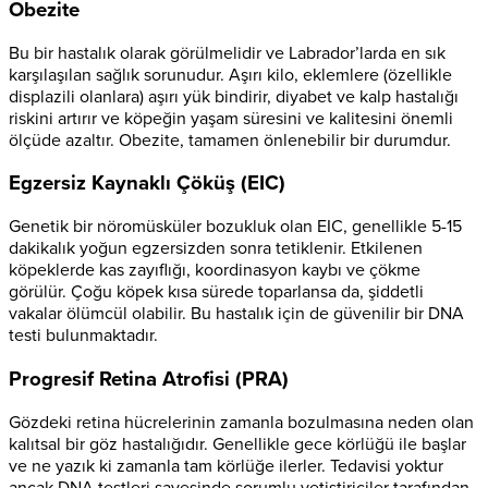
Obezite
Bu bir hastalık olarak görülmelidir ve Labrador’larda en sık
karşılaşılan sağlık sorunudur. Aşırı kilo, eklemlere (özellikle
displazili olanlara) aşırı yük bindirir, diyabet ve kalp hastalığı
riskini artırır ve köpeğin yaşam süresini ve kalitesini önemli
ölçüde azaltır. Obezite, tamamen önlenebilir bir durumdur.
Egzersiz Kaynaklı Çöküş (EIC)
Genetik bir nöromüsküler bozukluk olan EIC, genellikle 5-15
dakikalık yoğun egzersizden sonra tetiklenir. Etkilenen
köpeklerde kas zayıflığı, koordinasyon kaybı ve çökme
görülür. Çoğu köpek kısa sürede toparlansa da, şiddetli
vakalar ölümcül olabilir. Bu hastalık için de güvenilir bir DNA
testi bulunmaktadır.
Progresif Retina Atrofisi (PRA)
Gözdeki retina hücrelerinin zamanla bozulmasına neden olan
kalıtsal bir göz hastalığıdır. Genellikle gece körlüğü ile başlar
ve ne yazık ki zamanla tam körlüğe ilerler. Tedavisi yoktur
ancak DNA testleri sayesinde sorumlu yetiştiriciler tarafından