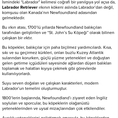
İsmindeki “Labrador” kelimesi coğrafi bir yanılgıya yol açsa da,
Labrador Retriever
ırkının kökeni aslında Labrador’dan değil,
komşusu olan Kanada’nın Newfoundland adasından
gelmektedir.
Bu ırkın atası, 1700’lü yıllarda Newfoundland balıkçıları
tarafından geliştirilen ve “St. John’s Su Köpeği” olarak bilinen
çalışkan bir ırktır.
Bu köpekler, balıkçılar için paha biçilmez yardımcılardı. Kısa,
sıkı ve su geçirmez kürkleri, onları buzlu Kuzey Atlantik
sularından korurken, güçlü yüzme yetenekleri ve doğuştan
gelen getirme içgüdüleri sayesinde ağlardan düşen balıkları
toplamak ve halatları kıyıya çekmek gibi görevlerde
kullanılıyorlardı.
Suyu seven doğaları ve çalışkan karakterleri, modern
Labrador’un temelini oluşturmuştur.
1800’lerin başlarında, Newfoundland’ı ziyaret eden İngiliz
soyluları ve sporcular, bu köpeklerin olağanüstü
yeteneklerinden ve uysal mizaçlarından çok etkilendiler.