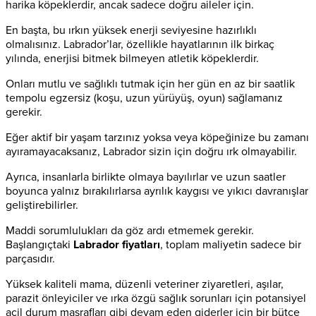
harika köpeklerdir, ancak sadece doğru aileler için.
En başta, bu ırkın yüksek enerji seviyesine hazırlıklı
olmalısınız. Labrador’lar, özellikle hayatlarının ilk birkaç
yılında, enerjisi bitmek bilmeyen atletik köpeklerdir.
Onları mutlu ve sağlıklı tutmak için her gün en az bir saatlik
tempolu egzersiz (koşu, uzun yürüyüş, oyun) sağlamanız
gerekir.
Eğer aktif bir yaşam tarzınız yoksa veya köpeğinize bu zamanı
ayıramayacaksanız, Labrador sizin için doğru ırk olmayabilir.
Ayrıca, insanlarla birlikte olmaya bayılırlar ve uzun saatler
boyunca yalnız bırakılırlarsa ayrılık kaygısı ve yıkıcı davranışlar
geliştirebilirler.
Maddi sorumlulukları da göz ardı etmemek gerekir.
Başlangıçtaki
Labrador fiyatları
, toplam maliyetin sadece bir
parçasıdır.
Yüksek kaliteli mama, düzenli veteriner ziyaretleri, aşılar,
parazit önleyiciler ve ırka özgü sağlık sorunları için potansiyel
acil durum masrafları gibi devam eden giderler için bir bütçe