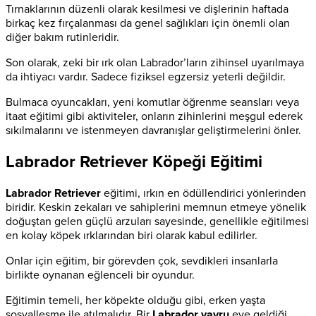
Tırnaklarının düzenli olarak kesilmesi ve dişlerinin haftada
birkaç kez fırçalanması da genel sağlıkları için önemli olan
diğer bakım rutinleridir.
Son olarak, zeki bir ırk olan Labrador’ların zihinsel uyarılmaya
da ihtiyacı vardır. Sadece fiziksel egzersiz yeterli değildir.
Bulmaca oyuncakları, yeni komutlar öğrenme seansları veya
itaat eğitimi gibi aktiviteler, onların zihinlerini meşgul ederek
sıkılmalarını ve istenmeyen davranışlar geliştirmelerini önler.
Labrador Retriever Köpeği Eğitimi
Labrador Retriever
eğitimi, ırkın en ödüllendirici yönlerinden
biridir. Keskin zekaları ve sahiplerini memnun etmeye yönelik
doğuştan gelen güçlü arzuları sayesinde, genellikle eğitilmesi
en kolay köpek ırklarından biri olarak kabul edilirler.
Onlar için eğitim, bir görevden çok, sevdikleri insanlarla
birlikte oynanan eğlenceli bir oyundur.
Eğitimin temeli, her köpekte olduğu gibi, erken yaşta
sosyalleşme ile atılmalıdır. Bir
Labrador yavru
eve geldiği