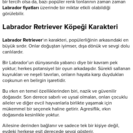
bir tercih olsa da, bazı popüler renk tonlarının zaman zaman
Labrador fiyatları
üzerinde bir miktar etkili olabildiği
görülebilir.
Labrador Retriever Köpeği Karakteri
Labrador Retriever
‘ın karakteri, popülerliğinin arkasındaki en
büyük sırdır. Onlar doğuştan iyimser, dışa dönük ve sevgi dolu
canlılardır.
Bir Labrador’un dünyasında yabancı diye bir kavram pek
yoktur; herkes potansiyel bir oyun arkadaşıdır. Sürekli sallanan
kuyrukları ve neşeli tavırları, onların hayata karşı duydukları
coşkunun en belirgin işaretidir.
Bu ırkın en temel özelliklerinden biri, nazik ve güvenilir
doğasıdır. Son derece sabırlı ve uysal olmaları, onları çocuklu
aileler ve diğer evcil hayvanlarla birlikte yaşamak için
mükemmel bir seçenek haline getirir. Agresiflik, ırkın
doğasında kesinlikle yoktur.
Ailesine derinden bağlanır ve sadece tek bir kişiye değil,
evdeki herkese eşit derecede sevgi gösterir.