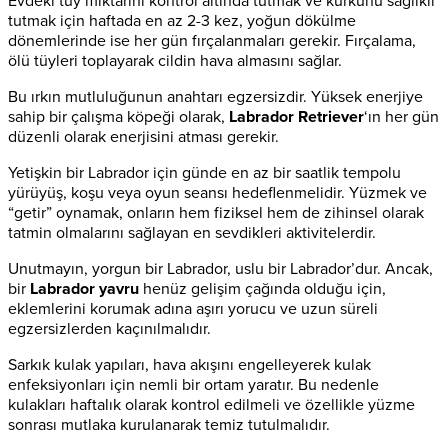
Evdeki tüy miktarını kontrol altında tutmak ve kürkünü sağlıklı
tutmak için haftada en az 2-3 kez, yoğun dökülme
dönemlerinde ise her gün fırçalanmaları gerekir. Fırçalama,
ölü tüyleri toplayarak cildin hava almasını sağlar.
Bu ırkın mutluluğunun anahtarı egzersizdir. Yüksek enerjiye
sahip bir çalışma köpeği olarak,
Labrador Retriever
‘ın her gün
düzenli olarak enerjisini atması gerekir.
Yetişkin bir Labrador için günde en az bir saatlik tempolu
yürüyüş, koşu veya oyun seansı hedeflenmelidir. Yüzmek ve
“getir” oynamak, onların hem fiziksel hem de zihinsel olarak
tatmin olmalarını sağlayan en sevdikleri aktivitelerdir.
Unutmayın, yorgun bir Labrador, uslu bir Labrador’dur. Ancak,
bir
Labrador yavru
henüz gelişim çağında olduğu için,
eklemlerini korumak adına aşırı yorucu ve uzun süreli
egzersizlerden kaçınılmalıdır.
Sarkık kulak yapıları, hava akışını engelleyerek kulak
enfeksiyonları için nemli bir ortam yaratır. Bu nedenle
kulakları haftalık olarak kontrol edilmeli ve özellikle yüzme
sonrası mutlaka kurulanarak temiz tutulmalıdır.