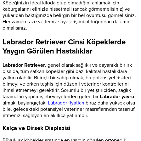
Köpeğinizin ideal kiloda olup olmadığını anlamak için
kaburgalarını elinizle hissetmeli (ancak görmemelisiniz) ve
yukarıdan baktığınızda belirgin bir bel oyuntusu görmelisiniz.
Her zaman taze ve temiz suya erişimi olduğundan da emin
olmalısınız.
Labrador Retriever Cinsi Köpeklerde
Yaygın Görülen Hastalıklar
Labrador Retriever
, genel olarak sağlıklı ve dayanıklı bir ırk
olsa da, tüm safkan köpekler gibi bazı kalıtsal hastalıklara
yatkın olabilir. Bilinçli bir sahip olmak, bu potansiyel riskleri
bilmeyi ve erken teşhis için düzenli veteriner kontrollerini
ihmal etmemeyi gerektirir. Sorumlu bir yetiştiriciden, sağlık
taramaları yapılmış ebeveynlerden gelen bir
Labrador yavru
almak, başlangıçtaki
Labrador fiyatları
biraz daha yüksek olsa
bile, gelecekteki potansiyel veteriner masraflarından tasarruf
etmenizi sağlayan en akıllıca yatırımdır.
Kalça ve Dirsek Displazisi
Büyük ırk köpekler arasında en yaygın görülen ortopedik