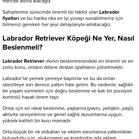
mercek altına alacağız.
Sahiplenme sürecinde önemli bir faktör olan
Labrador
fiyatları
ve bu harika ırka en iyi yuvayı sunabilmeniz için
bilmeniz gereken her şeyi detaylarıyla anlatacağız.
Labrador Retriever Köpeği Ne Yer, Nasıl
Beslenmeli?
Labrador Retriever
ırkının beslenmesindeki en önemli ve en
zorlu konu, onların dillere destan iştahlarını yönetmektir.
Labrador’lar yemek yemeye bayılırlar ve bu da onları
obeziteye son derece yatkın hale getirir. Bu nedenle, sağlıklı
bir yaşam sürmeleri için doğru beslenme ve katı bir porsiyon
kontrolü hayati önem taşır.
Onlar için en ideal beslenme, yaşlarına (yavru, yetişkin, yaşlı),
aktivite seviyelerine ve genel sağlık durumlarına uygun,
yüksek kaliteli bir kuru mamadır.
Orta-büyük bir ırk oldukları ve eklem sorunlarına yatkınlıkları
bulunduğu için, glukozamin ve kondroitin gibi eklem