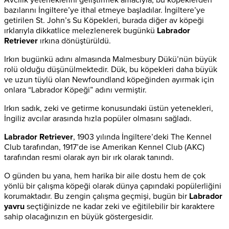
Avcılık yeteneklerini geliştirmek amacıyla, bu köpeklerden
bazılarını İngiltere’ye ithal etmeye başladılar. İngiltere’ye
getirilen St. John’s Su Köpekleri, burada diğer av köpeği
ırklarıyla dikkatlice melezlenerek bugünkü
Labrador
Retriever
ırkına dönüştürüldü.
Irkın bugünkü adını almasında Malmesbury Dükü’nün büyük
rolü olduğu düşünülmektedir. Dük, bu köpekleri daha büyük
ve uzun tüylü olan Newfoundland köpeğinden ayırmak için
onlara “Labrador Köpeği” adını vermiştir.
Irkın sadık, zeki ve getirme konusundaki üstün yetenekleri,
İngiliz avcılar arasında hızla popüler olmasını sağladı.
Labrador Retriever
, 1903 yılında İngiltere’deki The Kennel
Club tarafından, 1917’de ise Amerikan Kennel Club (AKC)
tarafından resmi olarak ayrı bir ırk olarak tanındı.
O günden bu yana, hem harika bir aile dostu hem de çok
yönlü bir çalışma köpeği olarak dünya çapındaki popülerliğini
korumaktadır. Bu zengin çalışma geçmişi, bugün bir
Labrador
yavru
seçtiğinizde ne kadar zeki ve eğitilebilir bir karaktere
sahip olacağınızın en büyük göstergesidir.