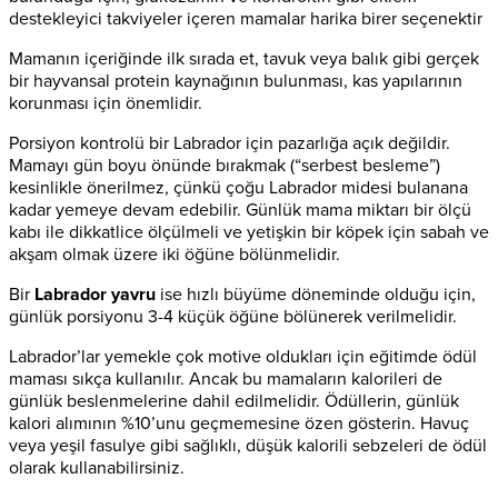
destekleyici takviyeler içeren mamalar harika birer seçenektir
Mamanın içeriğinde ilk sırada et, tavuk veya balık gibi gerçek
bir hayvansal protein kaynağının bulunması, kas yapılarının
korunması için önemlidir.
Porsiyon kontrolü bir Labrador için pazarlığa açık değildir.
Mamayı gün boyu önünde bırakmak (“serbest besleme”)
kesinlikle önerilmez, çünkü çoğu Labrador midesi bulanana
kadar yemeye devam edebilir. Günlük mama miktarı bir ölçü
kabı ile dikkatlice ölçülmeli ve yetişkin bir köpek için sabah ve
akşam olmak üzere iki öğüne bölünmelidir.
Bir
Labrador yavru
ise hızlı büyüme döneminde olduğu için,
günlük porsiyonu 3-4 küçük öğüne bölünerek verilmelidir.
Labrador’lar yemekle çok motive oldukları için eğitimde ödül
maması sıkça kullanılır. Ancak bu mamaların kalorileri de
günlük beslenmelerine dahil edilmelidir. Ödüllerin, günlük
kalori alımının %10’unu geçmemesine özen gösterin. Havuç
veya yeşil fasulye gibi sağlıklı, düşük kalorili sebzeleri de ödül
olarak kullanabilirsiniz.