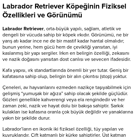
Labrador Retriever Köpeğinin Fiziksel
Özellikleri ve Görünümü
Labrador Retriever
, orta-büyük yapılı, sağlam, atletik ve
dengeli bir vücuda sahip bir köpek ırkıdır. Görünümü, ne bir
yarış atı kadar ince ne de bir mastif kadar hantal olmalıdır;
bunun yerine, hem gücü hem de çevikliği yansıtan, iyi
kaslanmış bir yapı sergiler. Irkın en belirgin özelliği, zekasını
ve nazik doğasını yansıtan dost canlısı ve sevecen ifadesidir.
Kafa yapısı, ırk standartlarında önemli bir yer tutar. Geniş bir
kafatasına sahip olup, belirgin bir alın çıkıntısı (stop) yoktur.
Çeneleri, av hayvanlarını ezmeden nazikçe taşıyabilmek için
gelişmiş “yumuşak bir ağıza” sahip olacak şekilde güçlüdür.
Gözleri genellikle kahverengi veya ela rengindedir ve her
zaman zeki, nazik ve hayat dolu bir bakışa sahiptir. Sarkık
kulakları ise kafasına oranla çok büyük değildir ve yanaklarına
yakın bir şekilde durur.
Labrador’ların en ikonik iki fiziksel özelliği, tüy yapıları ve
kuyruklarıdır. Çift katmanlı bir kürke sahiptirler. Üst katman