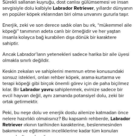
Sürekli sallanan kuyruğu, dost canlısı gülümsemesi ve insan
sevgisiyle dolu kalbiyle
Labrador Retriever
, yıllardır dünyanın
en popüler köpek ırklarından biri olma unvanını gururla taşır.
Enerjik, zeki ve son derece sadık olan bu ırk, “mükemmel aile
köpeği” tanımının adeta canlı bir örneğidir ve her yaştan
insanla kolayca bağ kurabilen dışa dönük bir karaktere
sahiptir.
Ancak Labrador’ların yetenekleri sadece harika bir aile üyesi
olmakla sınırlı değildir.
Keskin zekaları ve sahiplerini memnun etme konusundaki
sonsuz istekleri, onları rehber köpek, arama-kurtarma ve
terapi köpeği gibi birçok önemli görev için de paha biçilmez
kılar. Bir
Labrador yavru
sahiplenmek, evinize sadece bir
evcil hayvan değil, aynı zamanda potansiyel dolu, zeki bir
ortak getirmektir.
Peki, bu neşe dolu ve enerjik dostu ailenize katmadan önce
nelere hazırlıklı olmalısınız? Bu kapsamlı rehberde,
Labrador
Retriever
ırkının tarihinden karakterine, beslenmesinden
bakımına ve eğitiminin inceliklerine kadar tüm konuları