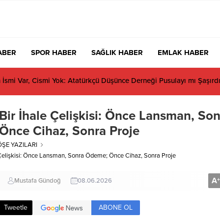
ABER
SPOR HABER
SAĞLIK HABER
EMLAK HABER
s neden CHP’den istifa etmiyor?
ir İhale Çelişkisi: Önce Lansman, Son
Önce Cihaz, Sonra Proje
ÖŞE YAZILARI
Çelişkisi: Önce Lansman, Sonra Ödeme; Önce Cihaz, Sonra Proje
A
+
Mustafa Gündoğ
08.06.2026
ABONE OL
Tweetle