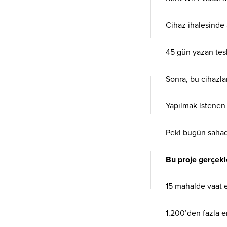
Cihaz ihalesinde 8
45 gün yazan tesl
Sonra, bu cihazla
Yapılmak istenen i
Peki bugün sahad
Bu proje gerçekle
15 mahalde vaat e
1.200’den fazla e