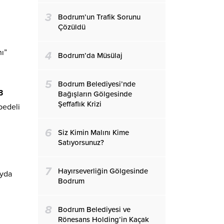
3
Bodrum’un Trafik Sorunu
Çözüldü
ı”
4
Bodrum’da Müsülaj
5
Bodrum Belediyesi’nde
3
Bağışların Gölgesinde
Şeffaflık Krizi
 bedeli
6
Siz Kimin Malını Kime
Satıyorsunuz?
7
Hayırseverliğin Gölgesinde
yda
Bodrum
8
Bodrum Belediyesi ve
Rönesans Holding’in Kaçak