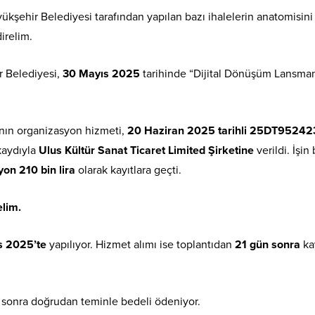
şehir Belediyesi tarafından yapılan bazı ihalelerin anatomisini
irelim.
 Belediyesi,
30 Mayıs 2025
tarihinde “Dijital Dönüşüm Lansman
ın organizasyon hizmeti,
20 Haziran 2025 tarihli 25DT95242
kaydıyla
Ulus Kültür Sanat Ticaret Limited Şirketine
verildi. İşin
yon 210 bin lira
olarak kayıtlara geçti.
elim.
s 2025’te
yapılıyor. Hizmet alımı ise toplantıdan
21 gün sonra
ka
, sonra doğrudan teminle bedeli ödeniyor.