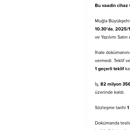
Bu vaadin cihaz v
Muğla Büyükşehir
10.30’da
,
2025/
ve Yazılımı Satın 
İhale dokümanın
vermedi. Teklif ve
1 geçerli teklif
kal
İş,
82 milyon 356
üzerinde kaldı.
Sözleşme tarihi
1
Dokümanda tesli