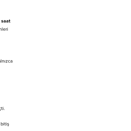
 saat
nleri
alnızca
ti.
bitiş