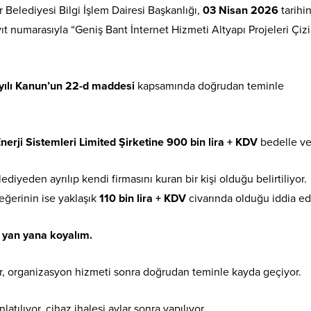
Belediyesi Bilgi İşlem Dairesi Başkanlığı,
03 Nisan 2026
tarihi
ıt numarasıyla “Geniş Bant İnternet Hizmeti Altyapı Projeleri Çizi
yılı Kanun’un 22-d maddesi
kapsamında doğrudan teminle
erji Sistemleri Limited Şirketine
900 bin lira + KDV
bedelle ver
elediyeden ayrılıp kendi firmasını kuran bir kişi olduğu belirtiliyor.
eğerinin ise yaklaşık
110 bin lira + KDV
civarında olduğu iddia edi
i yan yana koyalım.
r, organizasyon hizmeti sonra doğrudan teminle kayda geçiyor.
latılıyor, cihaz ihalesi aylar sonra yapılıyor.