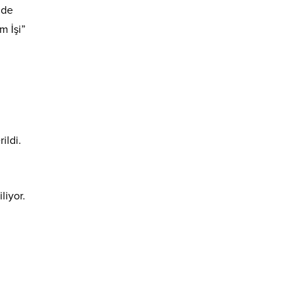
nde
m İşi”
ildi.
liyor.