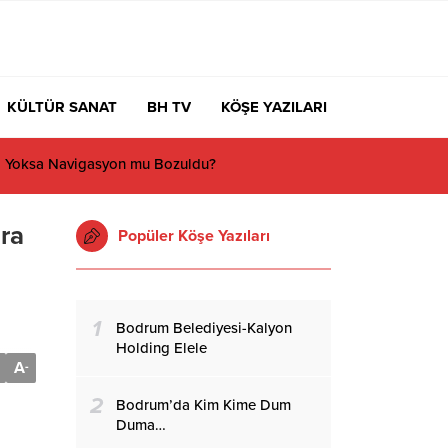
KÜLTÜR SANAT
BH TV
KÖŞE YAZILARI
ra
Popüler Köşe Yazıları
1
Bodrum Belediyesi-Kalyon
Holding Elele
A
-
2
Bodrum’da Kim Kime Dum
Duma…