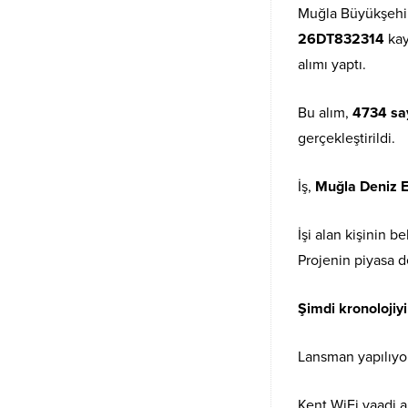
Muğla Büyükşehir 
26DT832314
kay
alımı yaptı.
Bu alım,
4734 sa
gerçekleştirildi.
İş,
Muğla Deniz En
İşi alan kişinin b
Projenin piyasa d
Şimdi kronolojiy
Lansman yapılıyo
Kent WiFi vaadi an