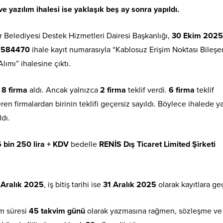
e yazılım ihalesi ise yaklaşık beş ay sonra yapıldı.
 Belediyesi Destek Hizmetleri Dairesi Başkanlığı,
30 Ekim 2025
1584470
ihale kayıt numarasıyla “Kablosuz Erişim Noktası Bileşe
Alımı” ihalesine çıktı.
ı
8 firma
aldı. Ancak yalnızca
2 firma
teklif verdi.
6 firma
teklif
ren firmalardan birinin teklifi geçersiz sayıldı. Böylece ihalede y
dı.
 bin 250 lira + KDV
bedelle
RENİS Dış Ticaret Limited Şirketi
 Aralık 2025
, iş bitiş tarihi ise
31 Aralık 2025
olarak kayıtlara geç
m süresi
45 takvim günü
olarak yazmasına rağmen, sözleşme ve 