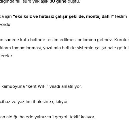
ndığında fiili süre yaklaşık
30 güne
düştü.
a işin
“eksiksiz ve hatasız çalışır şekilde, montaj dahil”
teslim
iyordu.
arın sadece kutu halinde teslim edilmesi anlamına gelmez. Kurul
ıların tamamlanması, yazılımla birlikte sistemin çalışır hale getiri
erekir.
kamuoyuna “kent WiFi” vaadi anlatılıyor.
ihaz ve yazılım ihalesine çıkılıyor.
 aldığı ihalede yalnızca 1 geçerli teklif kalıyor.