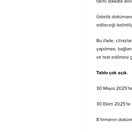
tarihi dikkate alı
Üstelik dokümand
edileceği belirtil
Bu ifade, cihazl
yapılması, bağlant
ve test edilmesi g
Tablo çok açık.
30 Mayıs 2025’te 
30 Ekim 2025’te c
8 firmanın doküman