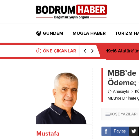
GÜNDEM
MUĞLA HABER
TURİZM H
ÖNE ÇIKANLAR
07:58
Ahmet Ara
MBB’de B
Ödeme; 
Anasayfa
K
MBB’de Bir İhale 
KÖŞE YAZILARI
Paylaş
Mustafa