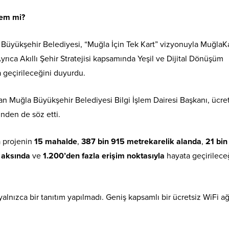
lem mi?
 Büyükşehir Belediyesi, “Muğla İçin Tek Kart” vizyonuyla MuğlaK
 Ayrıca Akıllı Şehir Stratejisi kapsamında Yeşil ve Dijital Dönüşüm
a geçirileceğini duyurdu.
n Muğla Büyükşehir Belediyesi Bilgi İşlem Dairesi Başkanı, ücret
nden de söz etti.
 projenin
15 mahalde
,
387 bin 915 metrekarelik alanda
,
21 bin
 aksında
ve
1.200’den fazla erişim noktasıyla
hayata geçirilece
lnızca bir tanıtım yapılmadı. Geniş kapsamlı bir ücretsiz WiFi ağ