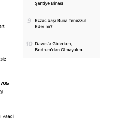
Şantiye Binası
9
Eczacıbaşı Buna Tenezzül
art
Eder mi?
10
Davos’a Giderken,
Bodrum’dan Olmayalım.
siz
 705
ği
ı vaadi