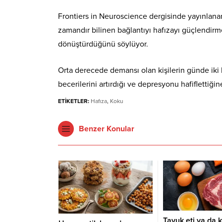
Frontiers in Neuroscience dergisinde yayınlanan
zamandır bilinen bağlantıyı hafızayı güçlendirm
dönüştürdüğünü söylüyor.
Orta derecede demansı olan kişilerin günde iki k
becerilerini artırdığı ve depresyonu hafiflettiğine
ETİKETLER:
Hafıza
,
Koku
Benzer Konular
Tavuk eti ya da k