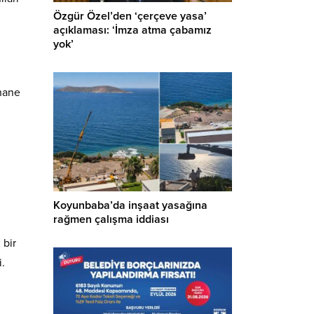
Özgür Özel’den ‘çerçeve yasa’
açıklaması: ‘İmza atma çabamız
yok’
 nane
Koyunbaba’da inşaat yasağına
rağmen çalışma iddiası
 bir
i.