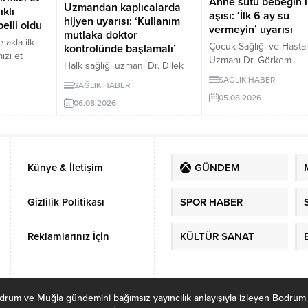
Anne sütü bebeğin i
Uzmandan kaplıcalarda
ıklı
aşısı: ‘İlk 6 ay su
hijyen uyarısı: ‘Kullanım
elli oldu
vermeyin’ uyarısı
mutlaka doktor
 akla ilk
Çocuk Sağlığı ve Hastalı
kontrolünde başlamalı’
ızı et
Uzmanı Dr. Görkem
Halk sağlığı uzmanı Dr. Dilek
 insanları,
Küçükgüldal, anne süt
Aslan, kaplıcaların kas ve
SAĞLIK HABER
SAĞLIK HABER
bebeğin bağışıklığını
iskelet sistemi rahatsızlıkları ile
aklagilleri
05.08.2026
güçlendiren ve yaşam 
06.08.2026
stresin azaltılmasında yarar
otein
sağlığın temelini oluştu
sağlayabileceğini ancak hijyen
çıkardığını
“canlı bir biyolojik muci
kurallarına uyulmaması ve
e mercimek,
olduğunu söyledi.
bilinçsiz kullanımın ciddi sağlık
in hem
Küçükgüldal, doğumda
sorunlarına yol açabileceğini
 de lif
Künye & İletişim
GÜNDEM
sonraki ilk saatte emzi
belirtti. Aslan, kaplıca
li sağlık
başlanması ve ilk 6 ay 
tedavisinin mutlaka sağlık
antajlar
anne sütü verilmesi ger
Gizlilik Politikası
SPOR HABER
çalışanlarının önerisiyle
yor.
vurguladı.
uygulanması gerektiğini
vurguladı.
Reklamlarınız İçin
KÜLTÜR SANAT
ve Muğla gündemini bağımsız yayıncılık anlayışıyla izleyen Bodrum Habe