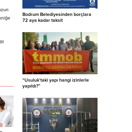
 uzun
Bodrum Belediyesinden borçlara
kniğe
72 aya kadar taksit
il
“Usuluk’taki yapı hangi izinlerle
yapıldı?”