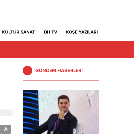
KÜLTÜR SANAT
BH TV
KÖŞE YAZILARI
GÜNDEM HABERLERİ
ı
A
-