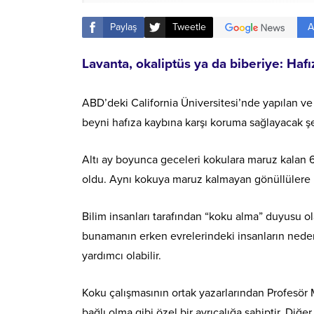
A
Paylaş
Tweetle
Lavanta, okaliptüs ya da biberiye: Hafız
ABD’deki California Üniversitesi’nde yapılan ve
beyni hafıza kaybına karşı koruma sağlayacak şe
Altı ay boyunca geceleri kokulara maruz kalan 60 
oldu. Aynı kokuya maruz kalmayan gönüllülere kı
Bilim insanları tarafından “koku alma” duyusu o
bunamanın erken evrelerindeki insanların neden
yardımcı olabilir.
Koku çalışmasının ortak yazarlarından Profesör
bağlı olma gibi özel bir ayrıcalığa sahiptir. Diğe