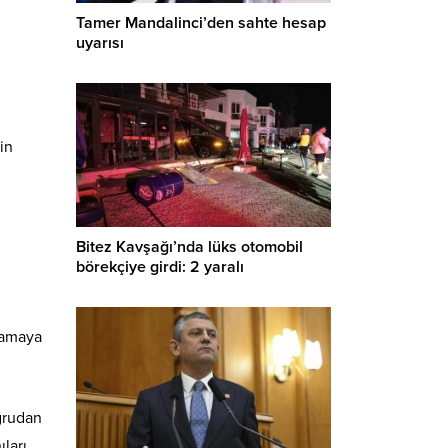
Tamer Mandalinci’den sahte hesap
uyarısı
in
Bitez Kavşağı’nda lüks otomobil
börekçiye girdi: 2 yaralı
lamaya
ğrudan
ıları