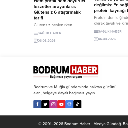
Hem pratik hem doyurucu
değilmiş: En sağl
lezzetler arayanlara:
protein kaynağı b
Glütensiz 6 atıştırmalık
Protein denildiğinde
tarifi
olarak tavuk ve kırm
Glütensiz beslenirken
geliyor. Ancak bilim
atıştırmalık seçeneklerini
SAĞLIK HABER
SAĞLIK HABER
son yıllarda yapılan
sınırlamak zorunda değilsiniz.
06.08.2026
araştırmaların kurub
06.08.2026
Evde kolayca
daha sağlıklı bir pr
hazırlayabileceğiniz bu 5
kaynağı olarak öne 
glütensiz tarif, hem pratik hem
belirtiyor. Özellikl
de lezzetli alternatifler
nohut ve fasulyen
sunuyor.
yüksek protein hem
içeriğiyle uzun vade
açısından önemli av
sunduğu ifade edili
Bodrum ve Muğla gündeminde halktan gücünü
alan, belgeye dayalı bağımsız yayın.
© 2001–2026 Bodrum Haber | Medya Gündoğ. Bodrum 