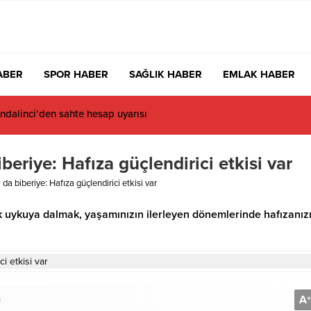
ABER
SPOR HABER
SAĞLIK HABER
EMLAK HABER
dalinci’den sahte hesap uyarısı
beriye: Hafıza güçlendirici etkisi var
da biberiye: Hafıza güçlendirici etkisi var
k uykuya dalmak, yaşamınızın ilerleyen dönemlerinde hafızanız
A
+
3