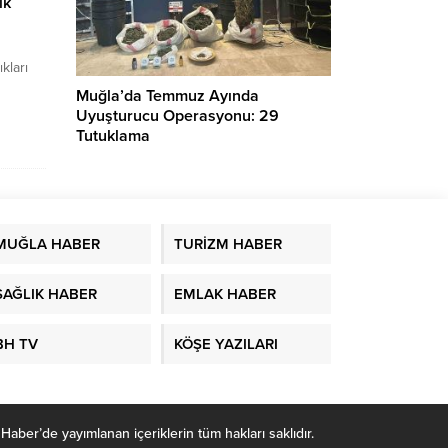
lk
kları
Muğla’da Temmuz Ayında
ünün
Uyuşturucu Operasyonu: 29
Tutuklama
boyu
ran
ze”
n
MUĞLA HABER
TURİZM HABER
rmeye
yalnızca
ektiğini
SAĞLIK HABER
EMLAK HABER
BH TV
KÖŞE YAZILARI
r’de yayımlanan içeriklerin tüm hakları saklıdır.