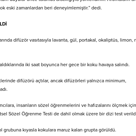
k eski zamanlardan beri deneyimlemiştir.” dedi.
LDİ
ında difüzör vasıtasıyla lavanta, gül, portakal, okaliptüs, limon,
daldıklarında iki saat boyunca her gece bir koku havaya salındı.
klerinde difüzörü açtılar, ancak difüzörleri yalnızca minimum,
adı.
ılara, insanların sözel öğrenmelerini ve hafızalarını ölçmek için
tsel Sözel Öğrenme Testi de dahil olmak üzere bir dizi test verild
ol grubuna kıyasla kokulara maruz kalan grupta görüldü.