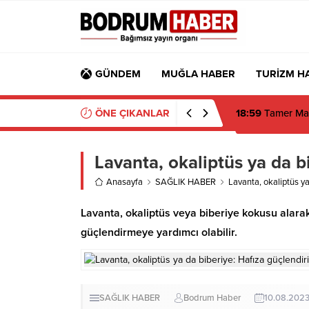
GÜNDEM
MUĞLA HABER
TURİZM H
ÖNE ÇIKANLAR
18:59
Tamer Man
Lavanta, okaliptüs ya da bi
Anasayfa
SAĞLIK HABER
Lavanta, okaliptüs ya 
Lavanta, okaliptüs veya biberiye kokusu alara
güçlendirmeye yardımcı olabilir.
SAĞLIK HABER
Bodrum Haber
10.08.202