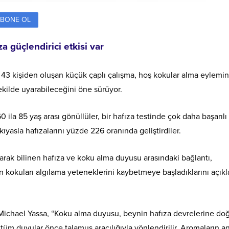
BONE OL
a güçlendirici etkisi var
 43 kişiden oluşan küçük çaplı çalışma, hoş kokular alma eylemin
kilde uyarabileceğini öne sürüyor.
ila 85 yaş arası gönüllüler, bir hafıza testinde çok daha başarılı
yasla hafızalarını yüzde 226 oranında geliştirdiler.
larak bilinen hafıza ve koku alma duyusu arasındaki bağlantı,
 kokuları algılama yeteneklerini kaybetmeye başladıklarını açık
 Michael Yassa, “Koku alma duyusu, beynin hafıza devrelerine do
r tüm duyular önce talamus aracılığıyla yönlendirilir. Aromaların an