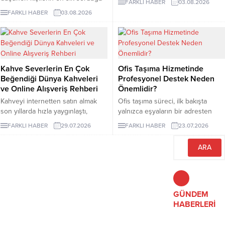
FARKLI HABER
03.08.2026
Glisin, vücudun protein yapımında
konuların başında kaç seans
FARKLI HABER
03.08.2026
kullandığı en küçük amino asittir
gerektiği gelir. Ancak bu soruya
ve burada minerali taşıyan bileşen
herkes için geçerli tek bir sayı
olarak görev yapar.
vermek mümkün değildir. Cilt
rengi, kılın kalınlığı, uygulama
bölgesi ve hormonal özellikler
Kahve Severlerin En Çok
Ofis Taşıma Hizmetinde
seans planını etkileyebilir. İzmir
Beğendiği Dünya Kahveleri
Profesyonel Destek Neden
lazer epilasyon seçenekleri
ve Online Alışveriş Rehberi
Önemlidir?
araştırılırken kısa sürede kesin
sonuç vadeden açıklamalarla
Kahveyi internetten satın almak
Ofis taşıma süreci, ilk bakışta
karşılaşılabilir....
son yıllarda hızla yaygınlaştı,
yalnızca eşyaların bir adresten
çünkü artık dünyanın en özel
başka bir adrese götürülmesi gibi
FARKLI HABER
29.07.2026
FARKLI HABER
23.07.2026
yörelerinden gelen çekirdekler
görünse de kurumsal işletmeler
birkaç tıkla kapınıza kadar
için bundan çok daha geniş bir
ulaşabiliyor.
anlam taşır.
GÜNDEM
HABERLERİ