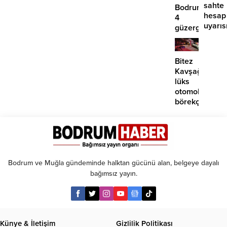
sahte
Bodrum’da
hesap
4
uyarıs
güzergahta
EDS
başlıyor
Bitez
Kavşağı’nda
lüks
otomobil
börekçiye
girdi:
2
yaralı
Bodrum ve Muğla gündeminde halktan gücünü alan, belgeye dayalı
bağımsız yayın.
Künye & İletişim
Gizlilik Politikası