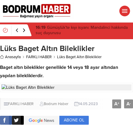
15:45
Bülent Eczacıbaşı Fen Lisesi’nde 4 yıl geçti,
hâlâ proje konuşuluyor
Lüks Baget Altın Bileklikler
Anasayfa
FARKLI HABER
Lüks Baget Altın Bileklikler
Baget altın bileklikler genellikle 14 veya 18 ayar altından
yapılan bilekliklerdir.
A
A
+
-
FARKLI HABER
Bodrum Haber
14.05.2023
ABONE OL