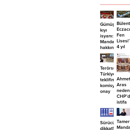
Bülent
Gümüşlük’te
Eczacı
kıyı
Fen
isyanı:
Lisesi
Mandalinci
4 yıl
hakkında
geçti,
suç
hâlâ
duyurusu
proje
Terörsüz
konuş
Türkiye
Ahme
teklifine
Aras
komisyondan
neden
onay
CHP’d
istifa
etmiyo
Tamer
Sürücüler
Manda
dikkat!