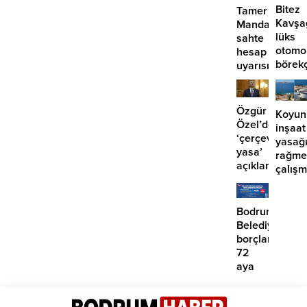
Bitez
Tamer
Kavşa
Mandalinci’de
lüks
sahte
otomo
hesap
börek
uyarısı
girdi:
2
yaralı
Özgür
Koyun
Özel’den
inşaat
‘çerçeve
yasağ
yasa’
rağme
açıklaması:
çalış
‘İmza
iddias
atma
çabamız
Bodrum
yok’
Belediyesinde
borçlara
72
aya
kadar
taksit