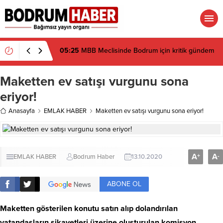
05:25
MBB Meclisinde Bodrum için kritik gündem
Maketten ev satışı vurgunu sona
eriyor!
Anasayfa
EMLAK HABER
Maketten ev satışı vurgunu sona eriyor!
A
A
+
-
EMLAK HABER
Bodrum Haber
13.10.2020
ABONE OL
Maketten gösterilen konutu satın alıp dolandırılan
vatandaşların şikayetleri üzerine oluşturulan komisyon