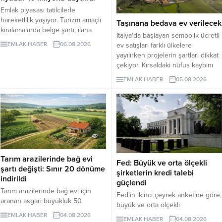
Emlak piyasası tatilcilerle
hareketlilik yaşıyor. Turizm amaçlı
Taşınana bedava ev verilecek
kiralamalarda belge şartı, ilana
İtalya'da başlayan sembolik ücretli
çıkan günlük kiralık mülk sayısını 7
EMLAK HABER
06.08.2026
ev satışları farklı ülkelere
binin altına düşürürken, fiyatlar da
yayılırken projelerin şartları dikkat
yukarı çıktı. Akdeniz ve Ege’de
çekiyor. Kırsaldaki nüfus kaybını
yazlıkların günlük kirası 6 bin lira
önlemeyi amaçlayan
ile 75 bin lira arasında değişti.
EMLAK HABER
05.08.2026
uygulamalarda evler ücretsiz veya
Lüks villaların aylık kira tutarları 10
1 euro gibi bedellerle devredilse
milyon liraya kadar yükseldi.
de alıcıların belli şartları
Sektör...
yerinegetirmesi gerekiyor.
Tarım arazilerinde bağ evi
Fed: Büyük ve orta ölçekli
şartı değişti: Sınır 20 dönüme
şirketlerin kredi talebi
indirildi
güçlendi
Tarım arazilerinde bağ evi için
Fed'in ikinci çeyrek anketine göre,
aranan asgari büyüklük 50
büyük ve orta ölçekli
dönümden 20 dönüme indirildi.
işletmelerden gelen ticari kredi
EMLAK HABER
04.08.2026
EMLAK HABER
04.08.2026
Düzenleme, izinsiz bungalovları