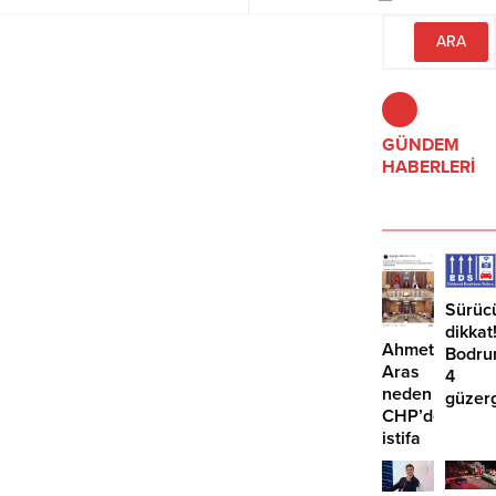
talebi güçlenirken, işletmelere
otomatik olarak yasallaştırmıyor.
yönelik kredi standartları genel
olarak değişmedi.
GÜNDEM
HABERLERİ
Sürüc
dikkat
Ahmet
Bodru
Aras
4
neden
güzer
CHP’den
EDS
istifa
başlıy
etmiyor?