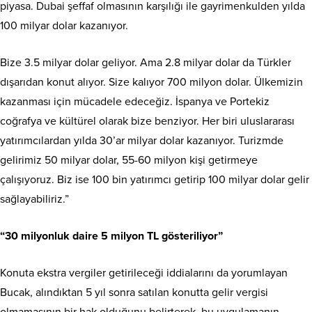
piyasa. Dubai şeffaf ol­masının karşılığı ile gayrimen­kulden yılda
100 milyar dolar kazanıyor.
Bize 3.5 milyar dolar geliyor. Ama 2.8 milyar dolar da Türkler
dışarıdan konut alıyor. Size kalıyor 700 milyon dolar. Ülkemizin
kazanması için mü­cadele edeceğiz. İspanya ve Por­tekiz
coğrafya ve kültürel olarak bize benziyor. Her biri uluslara­rası
yatırımcılardan yılda 30’ar milyar dolar kazanıyor. Tu­rizmde
gelirimiz 50 milyar do­lar, 55-60 milyon kişi getirmeye
çalışıyoruz. Biz ise 100 bin ya­tırımcı getirip 100 milyar dolar gelir
sağlayabiliriz.”
“30 milyonluk daire 5 milyon TL gösteriliyor”
Konuta ekstra vergiler geti­rileceği iddialarını da yorumla­yan
Bucak, alındıktan 5 yıl son­ra satılan konutta gelir vergisi
olmamasının bir hak olduğunu belirterek, bu uygulamanın