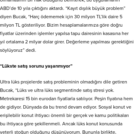
ABD’de 10 yıla çıktığını aktardı. “Kayıt dışılık büyük problem”
diyen Bucak, “Harç ödememek için 30 milyon TL’lik daire 5
milyon TL gösteriliyor. Bizim hesaplamalarımıza göre doğru
fiyatlar üzerinden işlemler ya­pılsa tapu dairesinin kasasına her
yıl ortalama 2 milyar dolar girer. Değerleme yapılması ge­rektiğini
söylüyoruz” dedi.
“Lükste satış sorunu yaşanmıyor”
Ultra lüks projelerde satış probleminin olmadığını dile getiren
Bucak, “Lüks ve ultra lüks segmentinde satış stresi yok.
Metrekaresi 15 bin eurodan fiyatlarla satılıyor. Peşin fiyatına hem
de gidiyor. Dünyada da bu trend devam ediyor. Sosyal konut ve
erişilebilir konut ihtiyacı önemli bir gerçek ve kamu politikaları
bu ihtiyaca göre şekillenmeli. Ancak lüks konut konusunda
yeterli stoğun olduğunu düşünüyorum. Bununla birlikte,