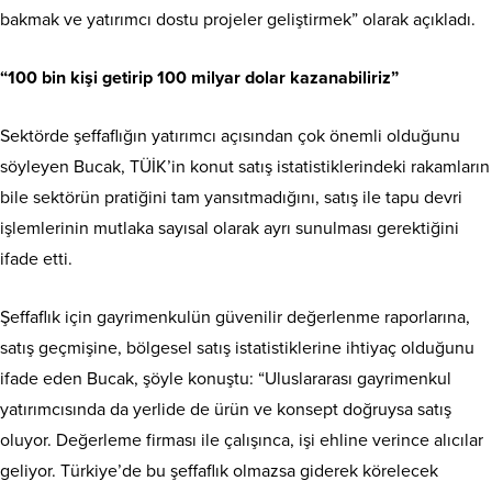
bakmak ve ya­tırımcı dostu projeler geliştir­mek” olarak açıkladı.
“100 bin kişi getirip 100 milyar dolar kazanabiliriz”
Sektörde şeffaflığın yatırım­cı açısından çok önemli oldu­ğunu
söyleyen Bucak, TÜİK’in konut satış istatistiklerindeki rakamların
bile sektörün pra­tiğini tam yansıtmadığını, sa­tış ile tapu devri
işlemlerinin mutlaka sayısal olarak ayrı su­nulması gerektiğini
ifade etti.
Şeffaflık için gayrimenkulün güvenilir değerlenme raporla­rına,
satış geçmişine, bölgesel satış istatistiklerine ihtiyaç ol­duğunu
ifade eden Bucak, şöy­le konuştu: “Uluslararası gayri­menkul
yatırımcısında da yerli­de de ürün ve konsept doğruysa satış
oluyor. Değerleme firma­sı ile çalışınca, işi ehline verin­ce alıcılar
geliyor. Türkiye’de bu şeffaflık olmazsa giderek kö­relecek