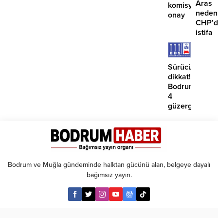
Aras
komisyondan
neden
onay
CHP’d
istifa
etmiyo
Sürücüler
dikkat!
Bodrum’da
4
güzergahta
EDS
başlıyor
Bodrum ve Muğla gündeminde halktan gücünü alan, belgeye dayalı
bağımsız yayın.