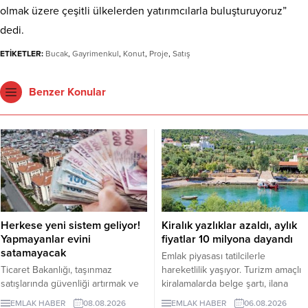
olmak üzere çeşitli ülkelerden yatırımcılarla buluşturuyoruz”
dedi.
ETİKETLER:
Bucak
,
Gayrimenkul
,
Konut
,
Proje
,
Satış
Benzer Konular
Herkese yeni sistem geliyor!
Kiralık yazlıklar azaldı, aylık
Yapmayanlar evini
fiyatlar 10 milyona dayandı
satamayacak
Emlak piyasası tatilcilerle
Ticaret Bakanlığı, taşınmaz
hareketlilik yaşıyor. Turizm amaçlı
satışlarında güvenliği artırmak ve
kiralamalarda belge şartı, ilana
dolandırıcılık riskini azaltmak
çıkan günlük kiralık mülk sayısını 7
EMLAK HABER
08.08.2026
EMLAK HABER
06.08.2026