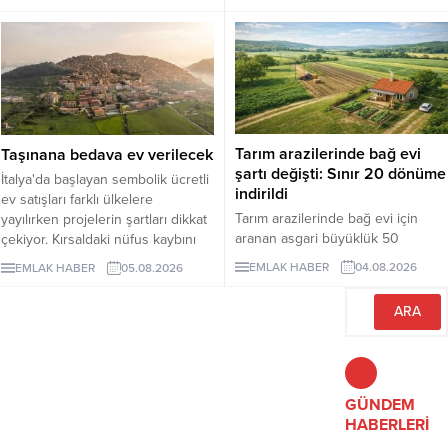
amacıyla hayata geçireceği
binin altına düşürürken, fiyatlar da
Güvenli Ödeme Sistemi'nin
yukarı çıktı. Akdeniz ve Ege’de
zorunlu uygulama tarihini 1 Ekim
yazlıkların günlük kirası 6 bin lira
2026'ya erteledi. Düzenlemeyle
ile 75 bin lira arasında değişti.
birlikte konut ve diğer taşınmaz
Lüks villaların aylık kira tutarları 10
alım satımlarında ödeme
milyon liraya kadar yükseldi.
işlemlerinin daha güvenli bir
Sektör...
yapıya kavuşturulması
Tarım arazilerinde bağ evi
Taşınana bedava ev verilecek
hedefleniyor.
şartı değişti: Sınır 20 dönüme
İtalya'da başlayan sembolik ücretli
indirildi
ev satışları farklı ülkelere
Tarım arazilerinde bağ evi için
yayılırken projelerin şartları dikkat
aranan asgari büyüklük 50
çekiyor. Kırsaldaki nüfus kaybını
dönümden 20 dönüme indirildi.
önlemeyi amaçlayan
EMLAK HABER
04.08.2026
EMLAK HABER
05.08.2026
Düzenleme, izinsiz bungalovları
uygulamalarda evler ücretsiz veya
otomatik olarak yasallaştırmıyor.
1 euro gibi bedellerle devredilse
de alıcıların belli şartları
yerinegetirmesi gerekiyor.
GÜNDEM
HABERLERİ