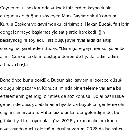
Gayrimenkul sektöründe yüksek faizlerden kay­naklı bir
durgunluk ol­duğunu söyleyen Mars Gayri­menkul Yönetim
Kurulu Baş­kanı ve gayrimenkul girişimcisi Hakan Bucak, faizlerin
denge­lenmeye başlamasıyla satışlar­da hareketliliğin
başlayacağını söyledi. Faiz düşüşüyle fiyatlar­da da artış
olacağına işaret eden Bucak, “Bana göre gayrimen­kul şu anda
alınır. Çünkü faiz­lerin düştüğü dönemde fiyatlar adım adım
artmaya başlar.
Da­ha önce bunu gördük. Bugün alı­cı sayısının, görece düşük
oldu­ğu bir pazar var. Konut alımında bir erteleme var ama bu
ertele­menin getirdiği bir stres de söz konusu. Dolar bazlı ülke
gene­linde düşüş olabilir ama fiyat­larda büyük bir gerileme ola­
cağını sanmıyorum. Hatta faiz oranları dengelendiğinde, bu­
günkü fiyatları arıyor olaca­ğız. 2026’ya kadar alıcının ko­nut
piyasasında güçlü olacağını düşünüyorum, 2026’da ise sa­tıcı