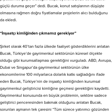
güçlü duruma geçer” dedi. Bucak, konut satışlarının dü­şüşte
olmasına rağmen doğ­ru fiyatlamalar projelerin alıcı bulduğunu
da ekledi.
“İnşaatçı kimliğinden çıkmamız gerekiyor”
Şirket olarak 40’tan fazla ül­kede faaliyet gösterdiklerini anlatan
Bucak, Türkiye’de gay­rimenkul sektörünün küresel ölçekte
olduğu gibi kurumsal­laşması gerektiğini vurguladı. ABD, Avrupa,
Dubai ve Singa­pur’da gayrimenkul sektörünün ülke
ekonomilerine 100 milyar­larca dolarlık katkı sağladığını ifade
eden Bucak, Türkiye’nin de inşaatçı kimliğinden kurum­sal
gayrimenkul geliştiricisi kimliğine geçmesi gerektiğini kaydetti.
Gayrimenkul konu­sunda en büyük problemin, sek­töre sadece
geliştirici pencere­sinden bakmak olduğunu anla­tan Bucak,
sorunları aşmanın tek çaresini “Tüm sürece yatı­rımcı gözünden