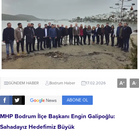
A
A
+
-
GÜNDEM HABER
Bodrum Haber
17.02.2026
ABONE OL
MHP Bodrum İlçe Başkanı Engin Galipoğlu:
Sahadayız Hedefimiz Büyük