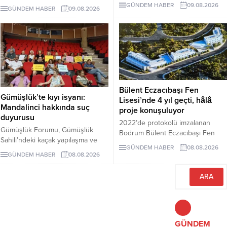
Gazete’de yayımlanan
ve Tarım Kampı'nın 3. dönemi;
GÜNDEM HABER
09.08.2026
GÜNDEM HABER
09.08.2026
yönetmelikle kıyı ve sahil
lavanta hasadı, sürdürülebilir tarım
şeritlerinin ticari ünitelerle birlikte
eğitimleri ve Agro Bodrum Rotası
Bakanlığa bağlı kuruluşlara ve
ziyaretleriyle tamamlandı.
iştiraklerine kiralanmasının önü
Katılımcılara sertifika töreniyle
açıldı. Alanların daha sonra
belgeleri verildi.
üçüncü kişilere kullandırılmasını
engelleyen açık bir hüküm
bulunmaması yeni kıyı işgalleri
Bülent Eczacıbaşı Fen
endişesi yarattı.
Gümüşlük’te kıyı isyanı:
Lisesi’nde 4 yıl geçti, hâlâ
Mandalinci hakkında suç
proje konuşuluyor
duyurusu
2022’de protokolü imzalanan
Gümüşlük Forumu, Gümüşlük
Bodrum Bülent Eczacıbaşı Fen
Sahili’ndeki kaçak yapılaşma ve
Lisesi için dört yıl sonra hâlâ proje
GÜNDEM HABER
08.08.2026
Çayıraltı Halk Plajı’ndaki işgal
süreci görüşülüyor. Okulun ne
GÜNDEM HABER
08.08.2026
iddiaları nedeniyle Bodrum
zaman tamamlanacağı ve öğrenci
Belediye Başkanı Tamer
kabul edeceği belirsiz.
Mandalinci hakkında suç
duyurusunda bulundu.
GÜNDEM