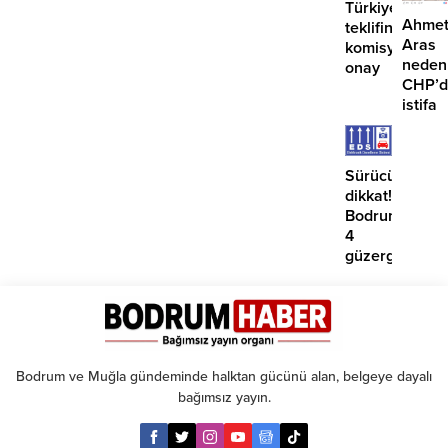
Türkiye
Ahme
teklifine
Aras
komisyondan
neden
onay
CHP’d
istifa
etmiyo
Sürücüler
dikkat!
Bodrum’da
4
güzergahta
EDS
başlıyor
Bodrum ve Muğla gündeminde halktan gücünü alan, belgeye dayalı
bağımsız yayın.