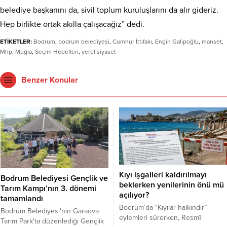
belediye başkanını da, sivil toplum kuruluşlarını da alır gideriz.
Hep birlikte ortak akılla çalışacağız” dedi.
ETİKETLER:
Bodrum
,
bodrum belediyesi
,
Cumhur İttifakı
,
Engin Galipoğlu
,
manset
,
Mhp
,
Muğla
,
Seçim Hedefleri
,
yerel siyaset
Benzer Konular
Kıyı işgalleri kaldırılmayı
Bodrum Belediyesi Gençlik ve
beklerken yenilerinin önü mü
Tarım Kampı’nın 3. dönemi
açılıyor?
tamamlandı
Bodrum’da “Kıyılar halkındır”
Bodrum Belediyesi'nin Garaova
eylemleri sürerken, Resmî
Tarım Park'ta düzenlediği Gençlik