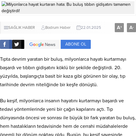
A
A
+
-
SAĞLIK HABER
Bodrum Haber
22.01.2025
ABONE OL
Tıpta devrim yaratan bir buluş, milyonlarca hayatı kurtarmayı
başardı ve tıbbın gidişatını köklü bir şekilde değiştirdi. 20.
yüzyılda, başlangıçta basit bir kaza gibi görünen bir olay, tıp
tarihinde devrim niteliğinde bir keşfe dönüştü.
Bu keşif, milyonlarca insanın hayatını kurtarmayı başardı ve
tedavi yöntemlerinde yeni bir çağın kapılarını açtı. Tıp
dünyasında öncesi ve sonrası ile büyük bir fark yaratan bu buluş,
hem hastalıkların tedavisinde hem de cerrahi müdahalelerde
önemli bir dönüm noktası oldu. Bugün, bu keşif sayesinde