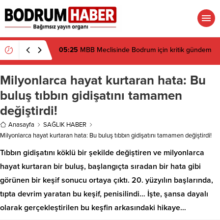
05:25
MBB Meclisinde Bodrum için kritik gündem
Milyonlarca hayat kurtaran hata: Bu
buluş tıbbın gidişatını tamamen
değiştirdi!
Anasayfa
SAĞLIK HABER
Milyonlarca hayat kurtaran hata: Bu buluş tıbbın gidişatını tamamen değiştirdi!
Tıbbın gidişatını köklü bir şekilde değiştiren ve milyonlarca
hayat kurtaran bir buluş, başlangıçta sıradan bir hata gibi
görünen bir keşif sonucu ortaya çıktı. 20. yüzyılın başlarında,
tıpta devrim yaratan bu keşif, penisilindi… İşte, şansa dayalı
olarak gerçekleştirilen bu keşfin arkasındaki hikaye…