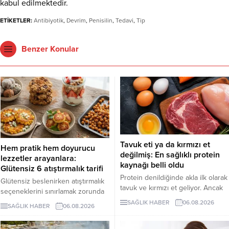
kabul edilmektedir.
ETİKETLER:
Antibiyotik
,
Devrim
,
Penisilin
,
Tedavi
,
Tip
Benzer Konular
Tavuk eti ya da kırmızı et
Hem pratik hem doyurucu
değilmiş: En sağlıklı protein
lezzetler arayanlara:
kaynağı belli oldu
Glütensiz 6 atıştırmalık tarifi
Protein denildiğinde akla ilk olarak
Glütensiz beslenirken atıştırmalık
tavuk ve kırmızı et geliyor. Ancak
seçeneklerini sınırlamak zorunda
bilim insanları, son yıllarda yapılan
değilsiniz. Evde kolayca
SAĞLIK HABER
06.08.2026
SAĞLIK HABER
06.08.2026
araştırmaların kurubaklagilleri daha
hazırlayabileceğiniz bu 5 glütensiz
sağlıklı bir protein kaynağı olarak
tarif, hem pratik hem de lezzetli
öne çıkardığını belirtiyor. Özellikle