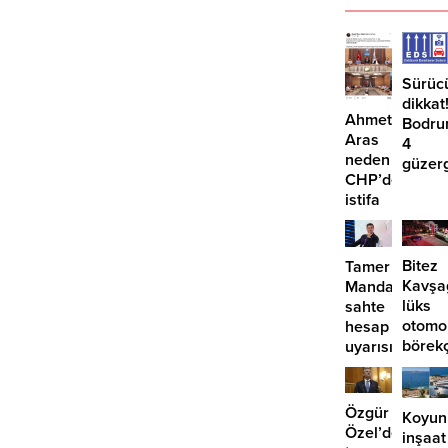
Sürüc
dikkat
Ahmet
Bodru
Aras
4
neden
güzer
CHP’den
EDS
istifa
başlıy
etmiyor?
Bitez
Tamer
Kavşa
Mandalinci’de
lüks
sahte
otomo
hesap
börek
uyarısı
girdi:
2
yaralı
Özgür
Koyun
Özel’den
inşaat