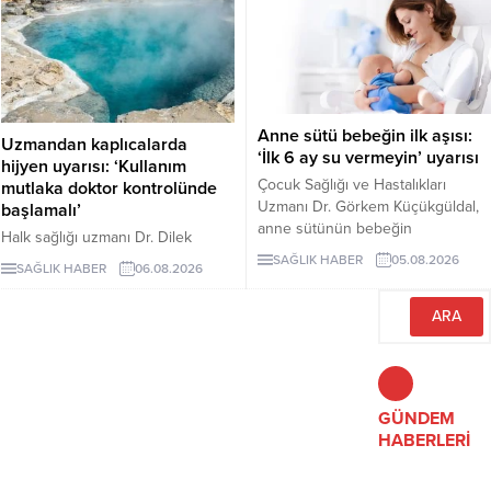
alternatifler sunuyor.
mercimek, nohut ve fasulyenin
hem yüksek protein hem de lif
içeriğiyle uzun vadeli sağlık
açısından önemli avantajlar
sunduğu ifade ediliyor.
Anne sütü bebeğin ilk aşısı:
Uzmandan kaplıcalarda
‘İlk 6 ay su vermeyin’ uyarısı
hijyen uyarısı: ‘Kullanım
Çocuk Sağlığı ve Hastalıkları
mutlaka doktor kontrolünde
Uzmanı Dr. Görkem Küçükgüldal,
başlamalı’
anne sütünün bebeğin
Halk sağlığı uzmanı Dr. Dilek
bağışıklığını güçlendiren ve yaşam
Aslan, kaplıcaların kas ve iskelet
SAĞLIK HABER
05.08.2026
SAĞLIK HABER
06.08.2026
boyu sağlığın temelini oluşturan
sistemi rahatsızlıkları ile stresin
“canlı bir biyolojik mucize”
azaltılmasında yarar
olduğunu söyledi. Küçükgüldal,
sağlayabileceğini ancak hijyen
doğumdan sonraki ilk saatte
kurallarına uyulmaması ve bilinçsiz
emzirmeye başlanması ve ilk 6 ay
kullanımın ciddi sağlık sorunlarına
yalnızca anne sütü verilmesi
yol açabileceğini belirtti. Aslan,
gerektiğini vurguladı.
kaplıca tedavisinin mutlaka sağlık
GÜNDEM
çalışanlarının önerisiyle
HABERLERİ
uygulanması gerektiğini vurguladı.