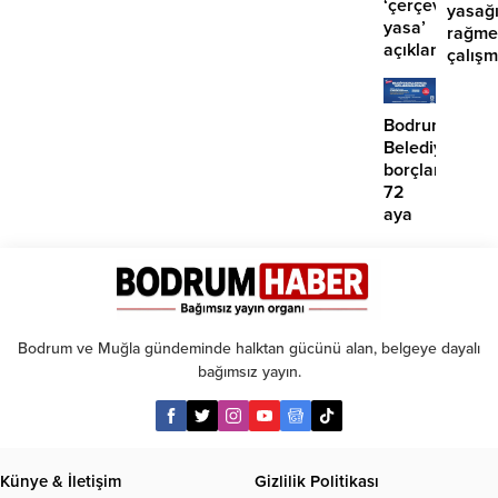
‘çerçeve
yasağ
yasa’
rağme
açıklaması:
çalış
‘İmza
iddias
atma
çabamız
Bodrum
yok’
Belediyesinde
borçlara
72
aya
kadar
taksit
Bodrum ve Muğla gündeminde halktan gücünü alan, belgeye dayalı
bağımsız yayın.
Künye & İletişim
Gizlilik Politikası