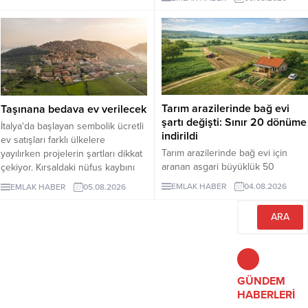
binin altına düşürürken, fiyatlar da
birlikte konut ve diğer taşınmaz
yukarı çıktı. Akdeniz ve Ege’de
alım satımlarında ödeme
yazlıkların günlük kirası 6 bin lira
işlemlerinin daha güvenli bir
ile 75 bin lira arasında değişti.
yapıya kavuşturulması
Lüks villaların aylık kira tutarları 10
hedefleniyor.
milyon liraya kadar yükseldi.
Sektör...
Tarım arazilerinde bağ evi
Taşınana bedava ev verilecek
şartı değişti: Sınır 20 dönüme
İtalya'da başlayan sembolik ücretli
indirildi
ev satışları farklı ülkelere
Tarım arazilerinde bağ evi için
yayılırken projelerin şartları dikkat
aranan asgari büyüklük 50
çekiyor. Kırsaldaki nüfus kaybını
dönümden 20 dönüme indirildi.
önlemeyi amaçlayan
EMLAK HABER
04.08.2026
EMLAK HABER
05.08.2026
Düzenleme, izinsiz bungalovları
uygulamalarda evler ücretsiz veya
otomatik olarak yasallaştırmıyor.
1 euro gibi bedellerle devredilse
de alıcıların belli şartları
yerinegetirmesi gerekiyor.
GÜNDEM
HABERLERİ