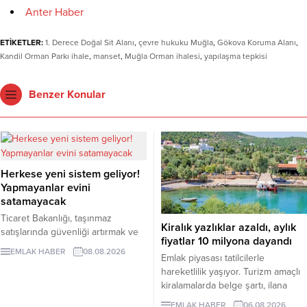
Anter Haber
ETİKETLER:
1. Derece Doğal Sit Alanı
,
çevre hukuku Muğla
,
Gökova Koruma Alanı
,
Kandil Orman Parkı ihale
,
manset
,
Muğla Orman ihalesi
,
yapılaşma tepkisi
Benzer Konular
Herkese yeni sistem geliyor!
Yapmayanlar evini
satamayacak
Ticaret Bakanlığı, taşınmaz
Kiralık yazlıklar azaldı, aylık
satışlarında güvenliği artırmak ve
fiyatlar 10 milyona dayandı
dolandırıcılık riskini azaltmak
EMLAK HABER
08.08.2026
Emlak piyasası tatilcilerle
amacıyla hayata geçireceği
hareketlilik yaşıyor. Turizm amaçlı
Güvenli Ödeme Sistemi'nin
kiralamalarda belge şartı, ilana
zorunlu uygulama tarihini 1 Ekim
çıkan günlük kiralık mülk sayısını 7
2026'ya erteledi. Düzenlemeyle
EMLAK HABER
06.08.2026