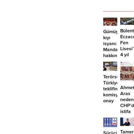
Bülent
Gümüşlük’te
Eczacı
kıyı
Fen
isyanı:
Lisesi
Mandalinci
4 yıl
hakkında
geçti,
suç
hâlâ
duyurusu
proje
Terörsüz
konuş
Türkiye
Ahme
teklifine
Aras
komisyondan
neden
onay
CHP’d
istifa
etmiyo
Tamer
Sürücüler