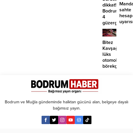
Manda
dikkat!
sahte
Bodrum’da
hesap
4
uyarıs
güzergahta
EDS
başlıyor
Bitez
Kavşağı’nda
lüks
otomobil
börekçiye
girdi:
2
yaralı
Bodrum ve Muğla gündeminde halktan gücünü alan, belgeye dayalı
bağımsız yayın.