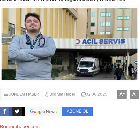
A
A
+
-
GÜNDEM HABER
Bodrum Haber
02.06.2025
ABONE OL
Bodrumhaber.com