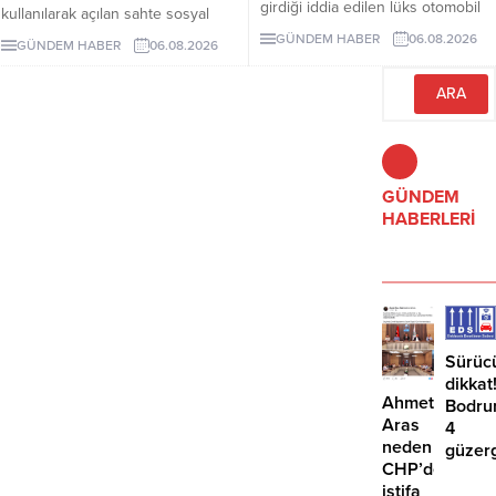
girdiği iddia edilen lüks otomobil
kullanılarak açılan sahte sosyal
börekçiye girdi. Kazada sürücü ve
medya hesaplarına karşı uyarıda
GÜNDEM HABER
06.08.2026
GÜNDEM HABER
06.08.2026
yolcu yaralandı.
bulundu. Mandalinci, tek resmî
hesabının @tamermandalinci
olduğunu açıkladı.
GÜNDEM
HABERLERİ
Sürüc
dikkat
Ahmet
Bodru
Aras
4
neden
güzer
CHP’den
EDS
istifa
başlıy