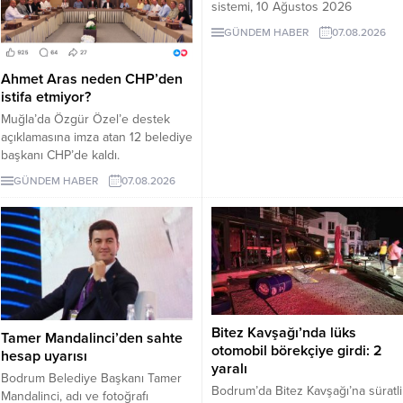
sistemi, 10 Ağustos 2026
Pazartesi günü devreye girecek.
GÜNDEM HABER
07.08.2026
İşte EDS uygulanacak yollar.
Ahmet Aras neden CHP’den
istifa etmiyor?
Muğla’da Özgür Özel’e destek
açıklamasına imza atan 12 belediye
başkanı CHP’de kaldı.
Milletvekilleri Yeni Parti’ye
GÜNDEM HABER
07.08.2026
geçerken belediye başkanlarının
tutumu ve CHP yönetiminin
sessizliği tartışılıyor.
Bitez Kavşağı’nda lüks
Tamer Mandalinci’den sahte
otomobil börekçiye girdi: 2
hesap uyarısı
yaralı
Bodrum Belediye Başkanı Tamer
Bodrum’da Bitez Kavşağı’na süratli
Mandalinci, adı ve fotoğrafı