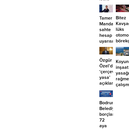
etmiyor?
Bitez
Tamer
Kavşa
Mandalinci’de
lüks
sahte
otomo
hesap
börek
uyarısı
girdi:
2
yaralı
Özgür
Koyun
Özel’den
inşaat
‘çerçeve
yasağ
yasa’
rağme
açıklaması:
çalış
‘İmza
iddias
atma
çabamız
Bodrum
yok’
Belediyesinde
borçlara
72
aya