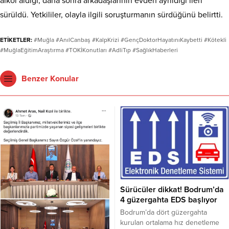
alkol aldığı, daha sonra arkadaşlarının evden ayrıldığı ileri
sürüldü. Yetkililer, olayla ilgili soruşturmanın sürdüğünü belirtti.
ETİKETLER:
#Muğla #AnılCanbaş #KalpKrizi #GençDoktorHayatınıKaybetti #Kötekli
#MuğlaEğitimAraştırma #TOKİKonutları #AdliTıp #SağlıkHaberleri
Benzer Konular
Sürücüler dikkat! Bodrum’da
4 güzergahta EDS başlıyor
Bodrum’da dört güzergahta
kurulan ortalama hız denetleme