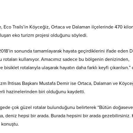
 Eco Trails’in Köyceğiz, Ortaca ve Dalaman ilçelerinde 470 kilo
oluşan eko turizm projesi olduğunu söyledi.
018’in sonunda tamamlayarak hayata geçirdiklerini ifade eden D
bu rotaları kullanıyor. Amacımız sadece bu bölgenin denizinden,
siklet rotalarıyla ulaşarak hayatın daha farklı keyfi çıkarılsın.” 
urizm İhtisas Başkanı Mustafa Demir ise Ortaca, Dalaman ve Köyce
erli hazinelerinden biri olduğunu kaydetti.
lgede çok güzel rotalar bulunduğunu belirterek “Bütün doğaseve
deniz hepsi bir arada. Burada hepsini bir arada gezebilirsiniz. 
e konuştu.