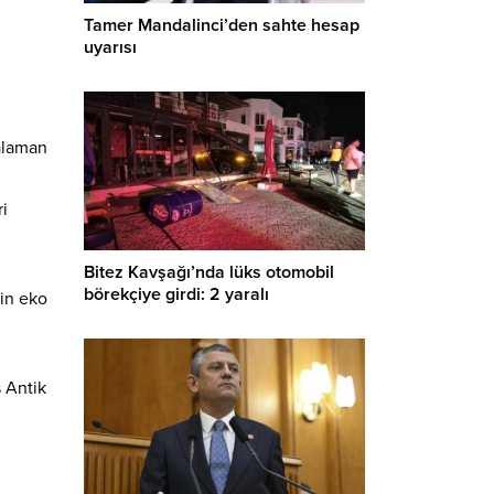
Tamer Mandalinci’den sahte hesap
uyarısı
alaman
ri
Bitez Kavşağı’nda lüks otomobil
börekçiye girdi: 2 yaralı
nin eko
s Antik