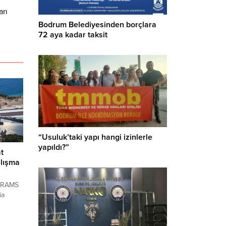
arı
Bodrum Belediyesinden borçlara
72 aya kadar taksit
“Usuluk’taki yapı hangi izinlerle
yapıldı?”
t
lışma
 RAMS
ia
sağı
yapımı
maları