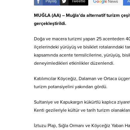
A
Paylaş
Tweetle
MUĞLA (AA) – Muğla’da alternatif turizm çeşitli
gerçekleştirildi.
Doğa ve macera turizmi yapan 25 acenteden 40 
ilçelerindeki yürüyüş ve bisiklet rotalarındaki 
kapsamında acente temsilcilerine, yürüyüş, bisikle
deneyimledikleri etkinlikler düzenlendi.
Katılımcılar Köyceğiz, Dalaman ve Ortaca üçgeni
turizm potansiyelini yakından gördü.
Sultaniye ve Kapukargın kükürtlü kaplıca ziyare
Kenti gezileriyle kültür ve tarih turizm olanaklar
İztuzu Plajı, Sığla Ormanı ve Köyceğiz Yaban Hayat