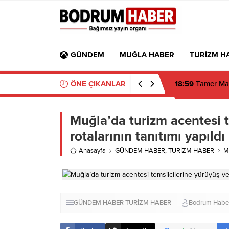
GÜNDEM
MUĞLA HABER
TURİZM H
ÖNE ÇIKANLAR
18:59
Tamer Man
Muğla’da turizm acentesi t
rotalarının tanıtımı yapıldı
Anasayfa
GÜNDEM HABER
,
TURİZM HABER
Mu
GÜNDEM HABER
TURİZM HABER
Bodrum Habe