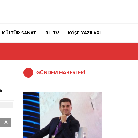
KÜLTÜR SANAT
BH TV
KÖŞE YAZILARI
GÜNDEM HABERLERİ
dı
A
-