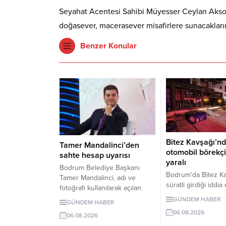
Seyahat Acentesi Sahibi Müyesser Ceylan Aksoy ise
doğasever, macerasever misafirlere sunacaklarını
Benzer Konular
Bitez Kavşağı’nd
Tamer Mandalinci’den
otomobil börekçi
sahte hesap uyarısı
yaralı
Bodrum Belediye Başkanı
Bodrum’da Bitez Ka
Tamer Mandalinci, adı ve
süratli girdiği iddia
fotoğrafı kullanılarak açılan
otomobil börekçiye 
sahte sosyal medya
GÜNDEM HABER
GÜNDEM HABER
Kazada sürücü ve 
hesaplarına karşı uyarıda
06.08.2026
yaralandı.
06.08.2026
bulundu. Mandalinci, tek resmî