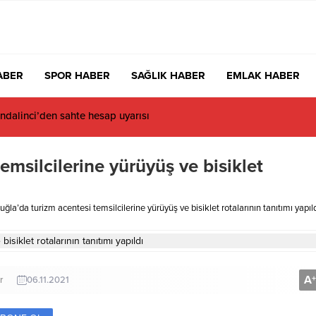
ABER
SPOR HABER
SAĞLIK HABER
EMLAK HABER
dalinci’den sahte hesap uyarısı
emsilcilerine yürüyüş ve bisiklet
ğla’da turizm acentesi temsilcilerine yürüyüş ve bisiklet rotalarının tanıtımı yapıl
A
+
r
06.11.2021