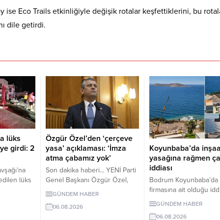
 Eco Trails etkinliğiyle değişik rotalar keşfettiklerini, bu rotal
 dile getirdi.
a lüks
Özgür Özel’den ‘çerçeve
Koyunbaba’da inşaa
ye girdi: 2
yasa’ açıklaması: ‘İmza
yasağına rağmen ça
atma çabamız yok’
iddiası
vşağı’na
Son dakika haberi... YENİ Parti
Bodrum Koyunbaba’da
 edilen lüks
Genel Başkanı Özgür Özel,
firmasına ait olduğu idd
girdi.
çerçeve yasanın özensiz
GÜNDEM HABER
edilen alanda, inşaat ya
yolcu
hazırlandığını vurgulayarak
GÜNDEM HABER
06.08.2026
döneminde peyzaj, yol 
"İmza atma çabamız yok" dedi.
06.08.2026
ve satıh düzeltme çalış