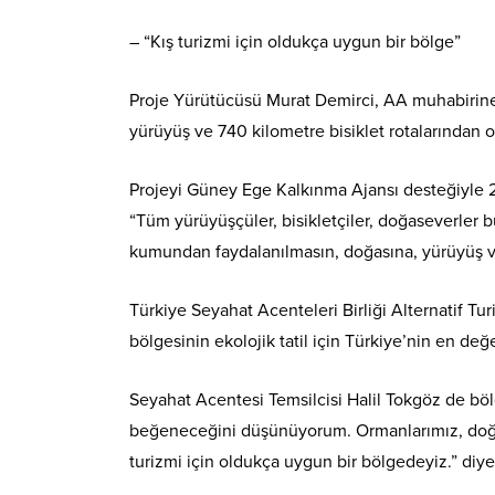
– “Kış turizmi için oldukça uygun bir bölge”
Proje Yürütücüsü Murat Demirci, AA muhabirine,
yürüyüş ve 740 kilometre bisiklet rotalarından 
Projeyi Güney Ege Kalkınma Ajansı desteğiyle 2
“Tüm yürüyüşçüler, bisikletçiler, doğaseverler 
kumundan faydalanılmasın, doğasına, yürüyüş ve bi
Türkiye Seyahat Acenteleri Birliği Alternatif T
bölgesinin ekolojik tatil için Türkiye’nin en değ
Seyahat Acentesi Temsilcisi Halil Tokgöz de bö
beğeneceğini düşünüyorum. Ormanlarımız, doğa, 
turizmi için oldukça uygun bir bölgedeyiz.” diy