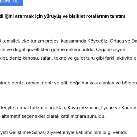
BONE OL
liğini artırmak için yürüyüş ve bisiklet rotalarının tanıtımı
temsilci, eko turizm projesi kapsamında Köyceğiz, Ortaca ve D
tarihi ve doğal güzellikleri görme imkanı buldu. Organizasyon
t, deniz kanosu, safari, tekne ve gulet turu gibi farklı aktivitele
nde deniz, orman, nehir ve göl, doğa harikası alanları ve bölge
tleriyle termal turizm olanakları, Kaya mezarları, Lydae ve Kauno
ı alternatif seçenekler olarak katılımcılara sunuldu.
ı Geliştirme Sahası ziyaretleriyle katılımcılara bilgi verildi.