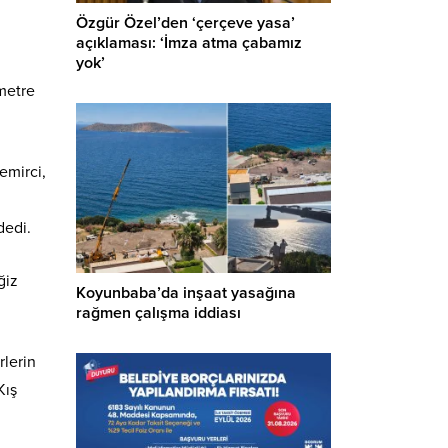
Özgür Özel’den ‘çerçeve yasa’
açıklaması: ‘İmza atma çabamız
yok’
metre
emirci,
dedi.
ğiz
Koyunbaba’da inşaat yasağına
rağmen çalışma iddiası
rlerin
Kış