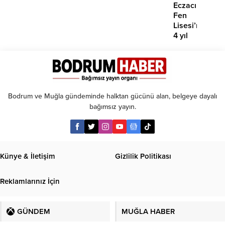
Eczacıbaşı
Fen
Lisesi’nde
4 yıl
geçti,
hâlâ
proje
konuşuluyor
Bodrum ve Muğla gündeminde halktan gücünü alan, belgeye dayalı
bağımsız yayın.
Künye & İletişim
Gizlilik Politikası
Reklamlarınız İçin
GÜNDEM
MUĞLA HABER