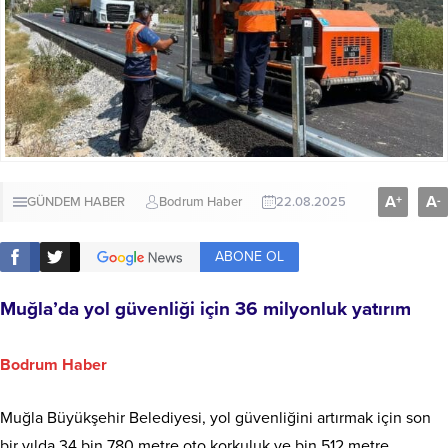
A
A
+
-
GÜNDEM HABER
Bodrum Haber
22.08.2025
ABONE OL
Muğla’da yol güvenliği için 36 milyonluk yatırım
Bodrum Haber
Muğla Büyükşehir Belediyesi, yol güvenliğini artırmak için son
bir yılda 34 bin 780 metre oto korkuluk ve bin 512 metre