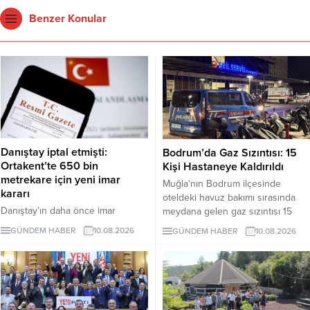
Benzer Konular
Danıştay iptal etmişti:
Bodrum’da Gaz Sızıntısı: 15
Ortakent’te 650 bin
Kişi Hastaneye Kaldırıldı
metrekare için yeni imar
Muğla'nın Bodrum ilçesinde
kararı
oteldeki havuz bakımı sırasında
Danıştay’ın daha önce imar
meydana gelen gaz sızıntısı 15
planlarını iptal ettiği Ortakent’te,
kişiyi etkiledi.
GÜNDEM HABER
10.08.2026
GÜNDEM HABER
10.08.2026
Hazineye ait yaklaşık 650 bin
metrekarelik alan için konut,
ticaret, turizm ve özel tesis
kullanımları içeren yeni planlar
onaylandı.