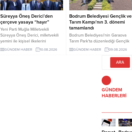
Süreyya Öneş Derici’den
Bodrum Belediyesi Gençlik ve
çerçeve yasaya “hayır”
Tarım Kampı’nın 3. dönemi
tamamlandı
Yeni Parti Muğla Milletvekili
Süreyya Öneş Derici, milletvekili
Bodrum Belediyesi'nin Garaova
yemini ile kişisel ilkelerini
Tarım Park'ta düzenlediği Gençlik
hatırlatarak çerçeve yasa teklifine
ve Tarım Kampı'nın 3. dönemi;
GÜNDEM HABER
10.08.2026
GÜNDEM HABER
09.08.2026
“hayır” oyu vereceğini açıkladı.
lavanta hasadı, sürdürülebilir tarım
eğitimleri ve Agro Bodrum Rotası
ziyaretleriyle tamamlandı.
Katılımcılara sertifika töreniyle
belgeleri verildi.
GÜNDEM
HABERLERİ