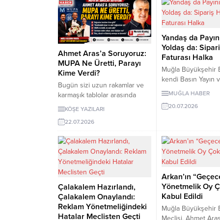
olduğumuz için oy 
Bodrum gibi yerlerde
sözleriyle yanıt ver
planlamanın öne çıkması,
partiden aceleyle a
gündeme gelmesi çok hayırlı
doğru olmadığını, s
bir husustur. Bu planlama
Yandaş da Payını
örgütü ve meclis üy
fonksiyonunun belediye
Yoldaş da: Sipar
birlikte değerlendir
Ahmet Aras’a Soruyoruz:
başkanına bağlı tek bir
Faturası Halka
söyledi.
MUPA Ne Üretti, Parayı
mercide odaklanması da
Muğla Büyükşehir B
Kime Verdi?
olumlu...
kendi Basın Yayın v
Bugün sizi uzun rakamlar ve
İlişkiler Dairesinin
MUĞLA HABER
karmaşık tablolar arasında
alanıyla örtüşen ha
boğmak istemiyorum. Ancak
20.07.2026
hazırlama, yayımlam
KÖŞE YAZILARI
Muğla halkının ortak
ve medya takip hizm
22.07.2026
kaynaklarını doğrudan
özel şirketlerden sa
ilgilendiren bir şirketten söz
Aralık 2025 ile Ma
etmemiz gerekiyor: Muğla
arasındaki yedi do
Planlama Ajansı, kısa adıyla
temin için halkın b
MUPA. Muğla Büyükşehir
toplam 3 milyon 5 
Belediyesi MUPA’yı kurarken;
Arkan’ın “Geçec
ödendi.
veri üretileceğini, araştırmalar
Yönetmelik Oy Ç
Çalakalem Hazırlandı,
yapılacağını ve Muğla’nın
Kabul Edildi
Çalakalem Onaylandı:
geleceğine yönelik kent
Reklam Yönetmeliğindeki
Muğla Büyükşehir 
politikaları geliştirileceğini
Hatalar Meclisten Geçti
Meclisi, Ahmet Aras