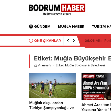
GÜNDEM
MUĞLA HABER
TURİZM H
ÖNE ÇIKANLAR
06:05
Antalya’d
Etiket:
Muğla Büyükşehir B
Anasayfa
Etiket: Muğla Büyükşehir Belediyesi
Muğlalı okçulardan
Ahmet Aras’tan
Türkiye Şampiyonluğu ve
Yazısına Yanıt: “