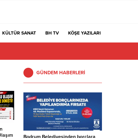
KÜLTÜR SANAT
BH TV
KÖŞE YAZILARI
GÜNDEM HABERLERİ
an
Ulaşım
Bodrum Belediyesinden borçlara