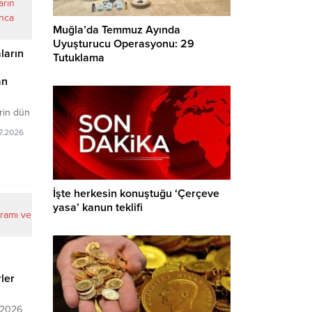
Muğla’da Temmuz Ayında
Uyuşturucu Operasyonu: 29
ların
Tutuklama
an
rin dün
n o
7.2026
yana
HP
HP
İşte herkesin konuştuğu ‘Çerçeve
men
yasa’ kanun teklifi
ye imza
ni…
e ana
törleri,
ler
...
 2026