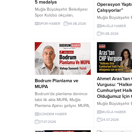
5 madalya
Operasyon Yapt
Muğla Büyükşehir Belediyesi
Çalışıyorlar”
Spor Kulübü okçuları,
Muğla Büyükşehir 
Samsun’daki 15 Temmuz
Başkanı Ahmet Ar
SPOR HABER
04.08.2026
MUĞLA HABER
Demokrasi ve Millî Birlik
alımlarını gündeme
Kupası’ndan Türkiye
01.08.2026
yayınlara “Bize op
Şampiyonluğu ve beş
yaptırmaya çalışıyor
madalyayla döndü.
sözleriyle yanıt ver
sorular ise yanıtsız 
Ahmet Aras’tan
Bodrum Planlama ve
Vurgusu: “Halkı
MUPA
Cumhuriyet Halk 
Bodrum’da planlama denince
Olduğumuz İçin 
tabii ilk akla MUPA, Muğla
Muğla Büyükşehir 
Planlama Ajansı geliyor. MUPA,
Başkanı Ahmet Ara
anlaşıldığına göre, idareten
MUĞLA HABER
GÜNDEM HABER
ayrılacağı yönünde
Muğla Büyükşehir Belediye
24.07.2026
tartışmalara “Halkım
27.07.2026
Başkanlığına bağlı bir kuruluş.
Cumhuriyet Halk Par
Hemen söyleyelim: Muğla ve