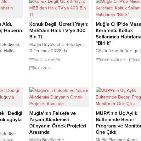
verdi”
inceleme talep etti.
di. Aras,
yrılmanın
ürecin parti
 Aldı,
Konuk Değil, Ücretli Yayın:
Muğla CHP’de Masa
eleriyle
iş Haberin
MBB’den Halk TV’ye 400
Kerameti: Koltuk
ileceğini
Bin TL
Sallanınca Hatırlan
“Birlik”
elediyesi,
Muğla Büyükşehir Belediyesi,
e Halkla
11 Temmuz 2026’da
Gözünüzün önüne geti
 görev
Dalyan’dan canlı yayımlanan
sosyal medyayı sallaya
MUĞLA HABER
KÖŞE YAZILARI
14.0
ber
“Serhan Asker ile Görkemli
fotoğrafı: Masada yan 
16.07.2026
a, tanıtım
Hatıralar” programı için Halk
dizilmiş Muğla’nın 3 C
etlerini
TV’ye 400 bin TL ödedi. Aynı
milletvekili, Büyükşehir
tın aldı.
programda yer alan Hüseyin
Belediye Başkanı ve C
yıs 2026
Turan’ın şirketinden 705 bin
Muğla İl Başkanı… He
ğrudan
TL’lik sanatçı hizmeti alındı.
önlerinde ise bu irade
ütçesinden
Programın 9 Temmuz’da
atan 13 ilçe başkanı. Ya
bin TL
duyurulmasına rağmen iki
Kentin yerel yönetimini
ek” Dediği
Muğla’nın Felsefe ve
MUPA’nın Üç Aylık
doğrudan teminin de 10
üstlenen iktidar, ülked
okluğuyla
Yaşam Akademisi
Bülteninde Beceri
Temmuz tarihli olması, “Önce
muhalefetin yereldeki ak
Dünyanın Örnek Projeleri
Programı ve Monitör
adres...
yasama temsilini ve parti
Arasında
Öne Çıktı
Belediye
’ın özel
Muğla Büyükşehir
Muğla Planlama Ajansı,