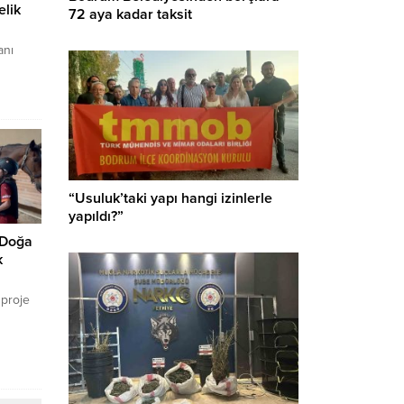
lik
72 aya kadar taksit
anı
m’daki
a dikkat
ehir
ik
“Usuluk’taki yapı hangi izinlerle
yapıldı?”
 Doğa
k
 proje
i ayrı
 eğitimi