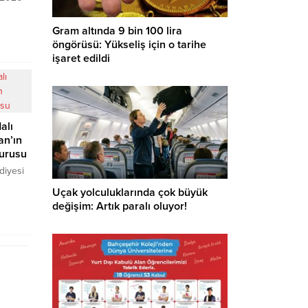
önemini
tenini
Gram altında 9 bin 100 lira
UPA
öngörüsü: Yükseliş için o tarihe
işaret edildi
monitör
alı
an’ın
yurusu
diyesi
Uçak yolculuklarında çok büyük
önelik
değişim: Artık paralı oluyor!
t Arkan
unda
lar
.