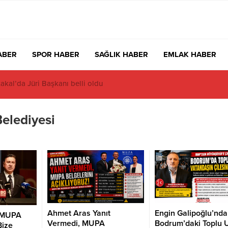
ABER
SPOR HABER
SAĞLIK HABER
EMLAK HABER
a zirve Rusların: 7 ayda rekor
elediyesi
Ahmet Aras Yanıt
Engin Galipoğlu’nd
 MUPA
Vermedi, MUPA
Bodrum’daki Toplu 
Bize