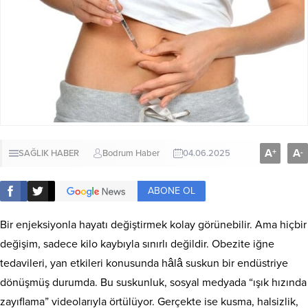
A
A
+
-
SAĞLIK HABER
Bodrum Haber
04.06.2025
ABONE OL
Bir enjeksiyonla hayatı değiştirmek kolay görünebilir. Ama hiçbir
değişim, sadece kilo kaybıyla sınırlı değildir. Obezite iğne
tedavileri, yan etkileri konusunda hâlâ suskun bir endüstriye
dönüşmüş durumda. Bu suskunluk, sosyal medyada “ışık hızında
zayıflama” videolarıyla örtülüyor. Gerçekte ise kusma, halsizlik,