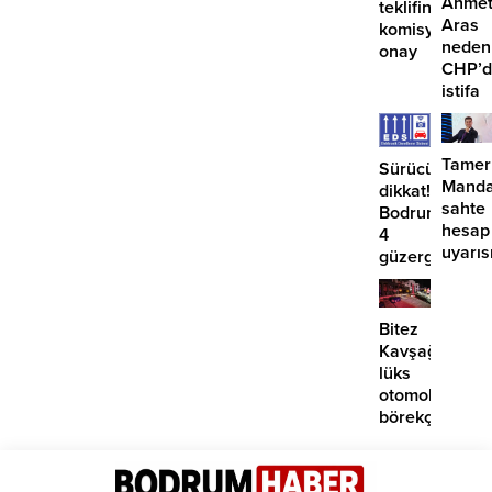
Ahme
teklifine
Aras
komisyondan
neden
onay
CHP’d
istifa
etmiyo
Tamer
Sürücüler
Manda
dikkat!
sahte
Bodrum’da
hesap
4
uyarıs
güzergahta
EDS
başlıyor
Bitez
Kavşağı’nda
lüks
otomobil
börekçiye
girdi:
2
yaralı