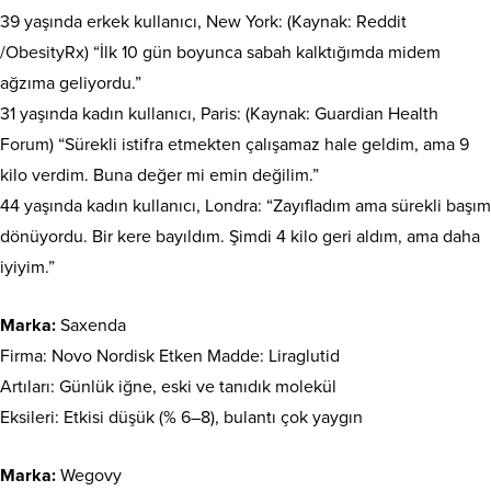
39 yaşında erkek kullanıcı, New York: (Kaynak: Reddit
/ObesityRx) “İlk 10 gün boyunca sabah kalktığımda midem
ağzıma geliyordu.”
31 yaşında kadın kullanıcı, Paris: (Kaynak: Guardian Health
Forum) “Sürekli istifra etmekten çalışamaz hale geldim, ama 9
kilo verdim. Buna değer mi emin değilim.”
44 yaşında kadın kullanıcı, Londra: “Zayıfladım ama sürekli başım
dönüyordu. Bir kere bayıldım. Şimdi 4 kilo geri aldım, ama daha
iyiyim.”
Marka:
Saxenda
Firma: Novo Nordisk Etken Madde: Liraglutid
Artıları: Günlük iğne, eski ve tanıdık molekül
Eksileri: Etkisi düşük (% 6–8), bulantı çok yaygın
Marka:
Wegovy