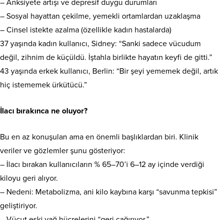
– Anksiyete artışı ve depresif duygu durumları
– Sosyal hayattan çekilme, yemekli ortamlardan uzaklaşma
– Cinsel istekte azalma (özellikle kadın hastalarda)
37 yaşında kadın kullanıcı, Sidney: “Sanki sadece vücudum
değil, zihnim de küçüldü. İştahla birlikte hayatın keyfi de gitti.”
43 yaşında erkek kullanıcı, Berlin: “Bir şeyi yememek değil, artık
hiç istememek ürkütücü.”
İlacı bırakınca ne oluyor?
Bu en az konuşulan ama en önemli başlıklardan biri. Klinik
veriler ve gözlemler şunu gösteriyor:
– İlacı bırakan kullanıcıların % 65–70’i 6–12 ay içinde verdiği
kiloyu geri alıyor.
– Nedeni: Metabolizma, ani kilo kaybına karşı “savunma tepkisi”
geliştiriyor.
– Vücut eski yağ hücrelerini “geri çağırıyor.”