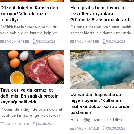
Düzenli tüketin: Kanserden
Hem pratik hem doyurucu
koruyor! Vücudunuzu
lezzetler arayanlara:
temizliyor
Glütensiz 6 atıştırmalık tarifi
Sağlıklı beslenmede önemli bir
Glütensiz beslenirken atıştırmalık
yere sahip olan kızılcık, kalp ve
seçeneklerini sınırlamak zorunda
damar sistemini desteklerken
değilsiniz. Evde kolayca
SAĞLIK HABER
08.08.2026
SAĞLIK HABER
06.08.2026
bağışıklık sisteminin güçlenmesine
hazırlayabileceğiniz bu 5 glütensiz
de katkı sağlıyor. Enfeksiyonlara
tarif, hem pratik hem de lezzetli
karşı koruyucu etkileriyle bilinen
alternatifler sunuyor.
kızılcık, bazı kanser türlerine karşı
koruyucu rol oynarken vücuttaki
iltihaplanmanın göstergelerinden
biri olan CRP seviyesinin
düşürülmesine destek oluyor.
Tavuk eti ya da kırmızı et
Uzmandan kaplıcalarda
değilmiş: En sağlıklı protein
hijyen uyarısı: ‘Kullanım
kaynağı belli oldu
mutlaka doktor kontrolünde
Protein denildiğinde akla ilk olarak
başlamalı’
tavuk ve kırmızı et geliyor. Ancak
Halk sağlığı uzmanı Dr. Dilek
bilim insanları, son yıllarda yapılan
SAĞLIK HABER
06.08.2026
Aslan, kaplıcaların kas ve iskelet
araştırmaların kurubaklagilleri daha
SAĞLIK HABER
06.08.2026
sistemi rahatsızlıkları ile stresin
sağlıklı bir protein kaynağı olarak