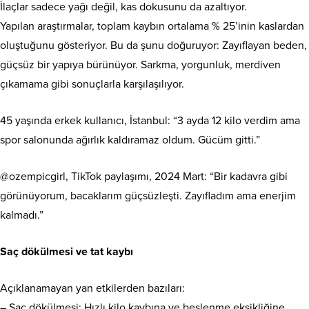
İlaçlar sadece yağı değil, kas dokusunu da azaltıyor.
Yapılan araştırmalar, toplam kaybın ortalama % 25’inin kaslardan
oluştuğunu gösteriyor. Bu da şunu doğuruyor: Zayıflayan beden,
güçsüz bir yapıya bürünüyor. Sarkma, yorgunluk, merdiven
çıkamama gibi sonuçlarla karşılaşılıyor.
45 yaşında erkek kullanıcı, İstanbul: “3 ayda 12 kilo verdim ama
spor salonunda ağırlık kaldıramaz oldum. Gücüm gitti.”
@ozempicgirl, TikTok paylaşımı, 2024 Mart: “Bir kadavra gibi
görünüyorum, bacaklarım güçsüzleşti. Zayıfladım ama enerjim
kalmadı.”
Saç dökülmesi ve tat kaybı
Açıklanamayan yan etkilerden bazıları:
– Saç dökülmesi: Hızlı kilo kaybına ve beslenme eksikliğine