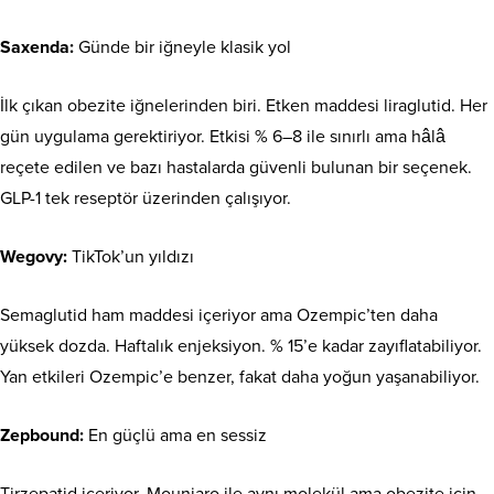
Saxenda:
Günde bir iğneyle klasik yol
İlk çıkan obezite iğnelerinden biri. Etken maddesi liraglutid. Her
gün uygulama gerektiriyor. Etkisi % 6–8 ile sınırlı ama hâlâ
reçete edilen ve bazı hastalarda güvenli bulunan bir seçenek.
GLP-1 tek reseptör üzerinden çalışıyor.
Wegovy:
TikTok’un yıldızı
Semaglutid ham maddesi içeriyor ama Ozempic’ten daha
yüksek dozda. Haftalık enjeksiyon. % 15’e kadar zayıflatabiliyor.
Yan etkileri Ozempic’e benzer, fakat daha yoğun yaşanabiliyor.
Zepbound:
En güçlü ama en sessiz
Tirzepatid içeriyor. Mounjaro ile aynı molekül ama obezite için