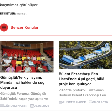
kaçınılmaz görünüyor.
ETİKETLER:
manset
Benzer Konular
Bülent Eczacıbaşı Fen
Gümüşlük’te kıyı isyanı:
Lisesi’nde 4 yıl geçti, hâlâ
Mandalinci hakkında suç
proje konuşuluyor
duyurusu
2022’de protokolü imzalanan
Gümüşlük Forumu, Gümüşlük
Bodrum Bülent Eczacıbaşı Fen
Sahili’ndeki kaçak yapılaşma ve
Lisesi için dört yıl sonra hâlâ proje
GÜNDEM HABER
08.08.2026
Çayıraltı Halk Plajı’ndaki işgal
süreci görüşülüyor. Okulun ne
GÜNDEM HABER
08.08.2026
iddiaları nedeniyle Bodrum
zaman tamamlanacağı ve öğrenci