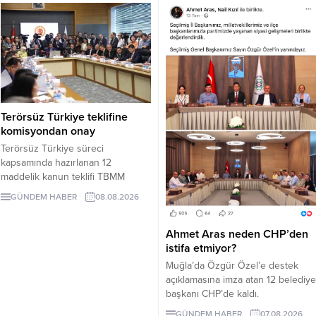
Belediye Başkanı Tamer
kabul edeceği belirsiz.
Mandalinci hakkında suç
duyurusunda bulundu.
Terörsüz Türkiye teklifine
komisyondan onay
Terörsüz Türkiye süreci
kapsamında hazırlanan 12
maddelik kanun teklifi TBMM
Adalet Komisyonunda kabul edildi.
GÜNDEM HABER
08.08.2026
Teklif 5 ve 10 yıllık erteleme
düzenlemeleri içeriyor.
Ahmet Aras neden CHP’den
istifa etmiyor?
Muğla’da Özgür Özel’e destek
açıklamasına imza atan 12 belediye
başkanı CHP’de kaldı.
Milletvekilleri Yeni Parti’ye
GÜNDEM HABER
07.08.2026