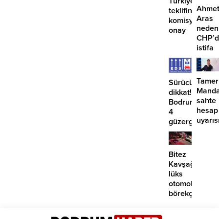
Türkiye
Ahme
teklifine
Aras
komisyondan
neden
onay
CHP’d
istifa
etmiyo
Tamer
Sürücüler
Manda
dikkat!
sahte
Bodrum’da
hesap
4
uyarıs
güzergahta
EDS
başlıyor
Bitez
Kavşağı’nda
lüks
otomobil
börekçiye
girdi:
2