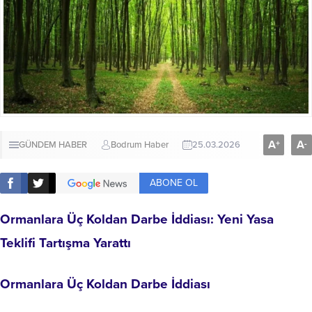
A
A
+
-
GÜNDEM HABER
Bodrum Haber
25.03.2026
ABONE OL
Ormanlara Üç Koldan Darbe İddiası: Yeni Yasa
Teklifi Tartışma Yarattı
Ormanlara Üç Koldan Darbe İddiası