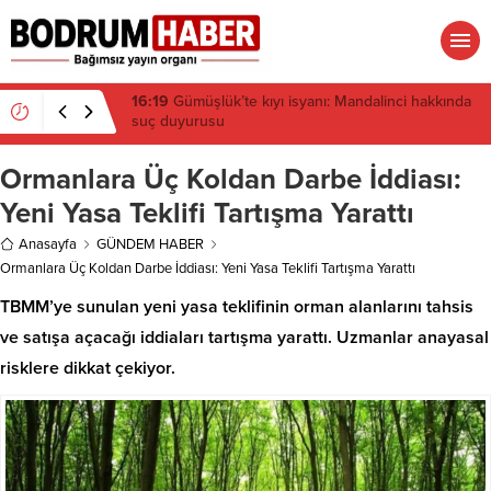
15:45
Bülent Eczacıbaşı Fen Lisesi’nde 4 yıl geçti,
hâlâ proje konuşuluyor
Ormanlara Üç Koldan Darbe İddiası:
Yeni Yasa Teklifi Tartışma Yarattı
Anasayfa
GÜNDEM HABER
Ormanlara Üç Koldan Darbe İddiası: Yeni Yasa Teklifi Tartışma Yarattı
TBMM’ye sunulan yeni yasa teklifinin orman alanlarını tahsis
ve satışa açacağı iddiaları tartışma yarattı. Uzmanlar anayasal
risklere dikkat çekiyor.