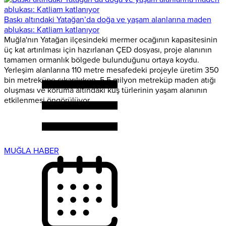
Baskı altındaki Yatağan’da doğa ve yaşam alanlarına maden
ablukası: Katliam katlanıyor
Muğla'nın Yatağan ilçesindeki mermer ocağının kapasitesinin
üç kat artırılması için hazırlanan ÇED dosyası, proje alanının
tamamen ormanlık bölgede bulunduğunu ortaya koydu.
Yerleşim alanlarına 110 metre mesafedeki projeyle üretim 350
bin metreküpe çıkarılırken, 5.5 milyon metreküp maden atığı
oluşması ve koruma altındaki kuş türlerinin yaşam alanının
etkilenmesi öngörülüyor.
MUĞLA HABER