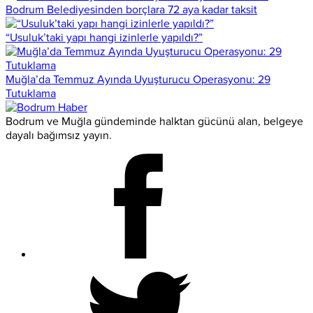
Bodrum Belediyesinden borçlara 72 aya kadar taksit
“Usuluk’taki yapı hangi izinlerle yapıldı?”
Muğla’da Temmuz Ayında Uyuşturucu Operasyonu: 29
Tutuklama
Bodrum ve Muğla gündeminde halktan gücünü alan, belgeye
dayalı bağımsız yayın.