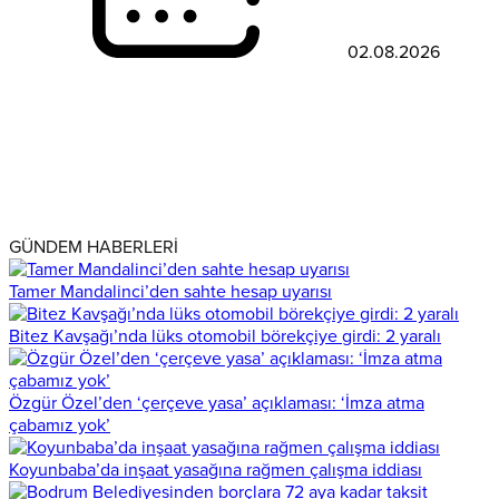
02.08.2026
GÜNDEM HABERLERİ
Tamer Mandalinci’den sahte hesap uyarısı
Bitez Kavşağı’nda lüks otomobil börekçiye girdi: 2 yaralı
Özgür Özel’den ‘çerçeve yasa’ açıklaması: ‘İmza atma
çabamız yok’
Koyunbaba’da inşaat yasağına rağmen çalışma iddiası