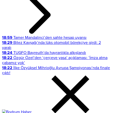
18:59
Tamer Mandalinci’den sahte hesap uyarısı
18:29
Bitez Kavşağı’nda lüks otomobil börekçiye girdi: 2
yaralı
18:24
TUGFO Bayreuth’da hayranlıkla alkışlandı
18:22
Özgür Özel’den ‘çerçeve yasa’ açıklaması: ‘İmza atma
çabamız yok’
18:22
İlke Özyüksel Mihrioğlu Avrupa Şampiyonası’nda finale
çıktı!