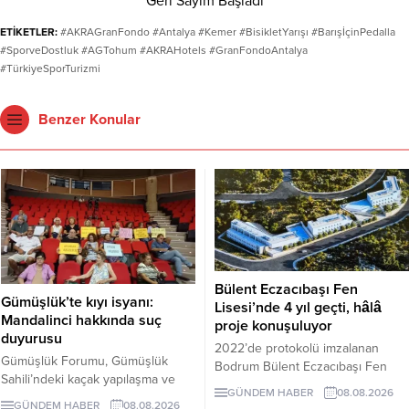
ETİKETLER:
#AKRAGranFondo #Antalya #Kemer #BisikletYarışı #BarışİçinPedalla
#SporveDostluk #AGTohum #AKRAHotels #GranFondoAntalya
#TürkiyeSporTurizmi
Benzer Konular
Bülent Eczacıbaşı Fen
Gümüşlük’te kıyı isyanı:
Lisesi’nde 4 yıl geçti, hâlâ
Mandalinci hakkında suç
proje konuşuluyor
duyurusu
2022’de protokolü imzalanan
Gümüşlük Forumu, Gümüşlük
Bodrum Bülent Eczacıbaşı Fen
Sahili’ndeki kaçak yapılaşma ve
Lisesi için dört yıl sonra hâlâ proje
GÜNDEM HABER
08.08.2026
Çayıraltı Halk Plajı’ndaki işgal
süreci görüşülüyor. Okulun ne
GÜNDEM HABER
08.08.2026