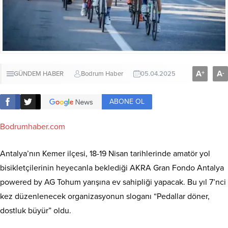
A
A
+
-
GÜNDEM HABER
Bodrum Haber
05.04.2025
ABONE OL
Bodrumhaber.com
Antalya’nın Kemer ilçesi, 18-19 Nisan tarihlerinde amatör yol
bisikletçilerinin heyecanla beklediği AKRA Gran Fondo Antalya
powered by AG Tohum yarışına ev sahipliği yapacak. Bu yıl 7’nci
kez düzenlenecek organizasyonun sloganı “Pedallar döner,
dostluk büyür” oldu.