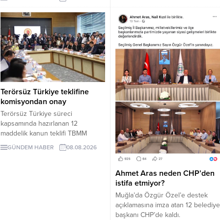
iddiaları nedeniyle Bodrum
zaman tamamlanacağı ve öğrenci
Belediye Başkanı Tamer
kabul edeceği belirsiz.
Mandalinci hakkında suç
duyurusunda bulundu.
Terörsüz Türkiye teklifine
komisyondan onay
Terörsüz Türkiye süreci
kapsamında hazırlanan 12
maddelik kanun teklifi TBMM
Adalet Komisyonunda kabul edildi.
GÜNDEM HABER
08.08.2026
Teklif 5 ve 10 yıllık erteleme
düzenlemeleri içeriyor.
Ahmet Aras neden CHP’den
istifa etmiyor?
Muğla’da Özgür Özel’e destek
açıklamasına imza atan 12 belediye
başkanı CHP’de kaldı.