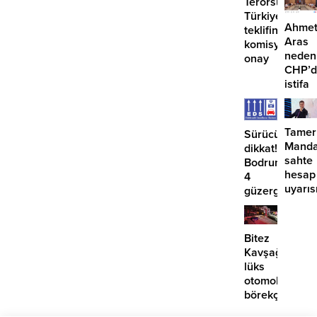
Terörsüz
konuş
Türkiye
Ahme
teklifine
Aras
komisyondan
neden
onay
CHP’d
istifa
etmiyo
Tamer
Sürücüler
Manda
dikkat!
sahte
Bodrum’da
hesap
4
uyarıs
güzergahta
EDS
başlıyor
Bitez
Kavşağı’nda
lüks
otomobil
börekçiye
girdi: