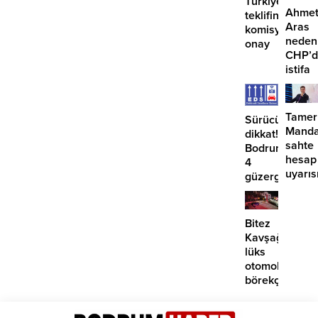
Türkiye
Ahme
teklifine
Aras
komisyondan
neden
onay
CHP’d
istifa
etmiyo
Tamer
Sürücüler
Manda
dikkat!
sahte
Bodrum’da
hesap
4
uyarıs
güzergahta
EDS
başlıyor
Bitez
Kavşağı’nda
lüks
otomobil
börekçiye
girdi:
2