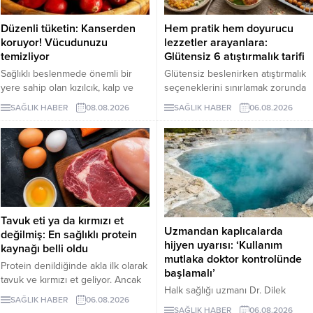
Düzenli tüketin: Kanserden
Hem pratik hem doyurucu
koruyor! Vücudunuzu
lezzetler arayanlara:
temizliyor
Glütensiz 6 atıştırmalık tarifi
Sağlıklı beslenmede önemli bir
Glütensiz beslenirken atıştırmalık
yere sahip olan kızılcık, kalp ve
seçeneklerini sınırlamak zorunda
damar sistemini desteklerken
değilsiniz. Evde kolayca
SAĞLIK HABER
08.08.2026
SAĞLIK HABER
06.08.2026
bağışıklık sisteminin güçlenmesine
hazırlayabileceğiniz bu 5 glütensiz
de katkı sağlıyor. Enfeksiyonlara
tarif, hem pratik hem de lezzetli
karşı koruyucu etkileriyle bilinen
alternatifler sunuyor.
kızılcık, bazı kanser türlerine karşı
koruyucu rol oynarken vücuttaki
iltihaplanmanın göstergelerinden
biri olan CRP seviyesinin
düşürülmesine destek oluyor.
Tavuk eti ya da kırmızı et
Uzmandan kaplıcalarda
değilmiş: En sağlıklı protein
hijyen uyarısı: ‘Kullanım
kaynağı belli oldu
mutlaka doktor kontrolünde
Protein denildiğinde akla ilk olarak
başlamalı’
tavuk ve kırmızı et geliyor. Ancak
Halk sağlığı uzmanı Dr. Dilek
bilim insanları, son yıllarda yapılan
SAĞLIK HABER
06.08.2026
Aslan, kaplıcaların kas ve iskelet
araştırmaların kurubaklagilleri daha
SAĞLIK HABER
06.08.2026