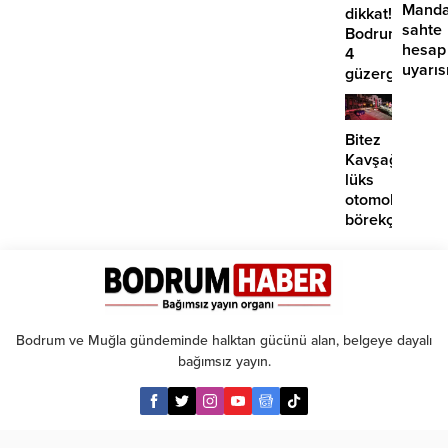
Manda
dikkat!
sahte
Bodrum’da
hesap
4
uyarıs
güzergahta
EDS
başlıyor
Bitez
Kavşağı’nda
lüks
otomobil
börekçiye
girdi:
2
yaralı
Bodrum ve Muğla gündeminde halktan gücünü alan, belgeye dayalı
bağımsız yayın.