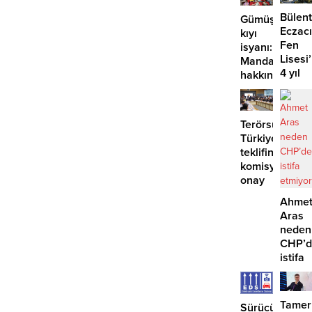
Bülent
Gümüşlük’te
Eczacı
kıyı
Fen
isyanı:
Lisesi
Mandalinci
4 yıl
hakkında
geçti,
suç
hâlâ
duyurusu
proje
Terörsüz
konuş
Türkiye
teklifine
komisyondan
onay
Ahme
Aras
neden
CHP’d
istifa
etmiyo
Tamer
Sürücüler