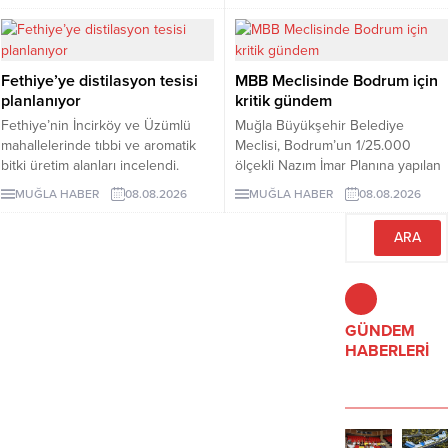
mesajı verdi.
sektörleri ihracattaki artışta öne
çıktı.
Fethiye’ye distilasyon tesisi
MBB Meclisinde Bodrum için
planlanıyor
kritik gündem
Fethiye’nin İncirköy ve Üzümlü
Muğla Büyükşehir Belediye
mahallelerinde tıbbi ve aromatik
Meclisi, Bodrum’un 1/25.000
bitki üretim alanları incelendi.
ölçekli Nazım İmar Planına yapılan
Bölgede kurulması planlanan
itirazları, Bodrum–Datça feribot
MUĞLA HABER
08.08.2026
MUĞLA HABER
08.08.2026
distilasyon tesisi için yer
ücretlerini ve Torba’daki 7 bin 86
değerlendirmesi yapıldı.
metrekarelik taşınmazın bedelsiz
mülkiyet devrini görüşecek.
GÜNDEM
HABERLERİ