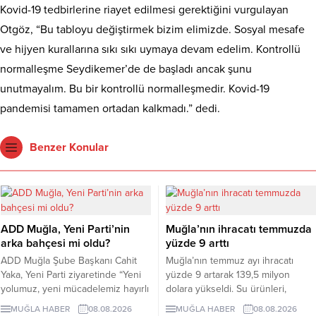
Kovid-19 tedbirlerine riayet edilmesi gerektiğini vurgulayan
Otgöz, “Bu tabloyu değiştirmek bizim elimizde. Sosyal mesafe
ve hijyen kurallarına sıkı sıkı uymaya devam edelim. Kontrollü
normalleşme Seydikemer’de de başladı ancak şunu
unutmayalım. Bu bir kontrollü normalleşmedir. Kovid-19
pandemisi tamamen ortadan kalkmadı.” dedi.
Benzer Konular
ADD Muğla, Yeni Parti’nin
Muğla’nın ihracatı temmuzda
arka bahçesi mi oldu?
yüzde 9 arttı
ADD Muğla Şube Başkanı Cahit
Muğla’nın temmuz ayı ihracatı
Yaka, Yeni Parti ziyaretinde “Yeni
yüzde 9 artarak 139,5 milyon
yolumuz, yeni mücadelemiz hayırlı
dolara yükseldi. Su ürünleri,
olsun” diyerek partiye destek
madencilik ve yaş meyve sebze
MUĞLA HABER
08.08.2026
MUĞLA HABER
08.08.2026