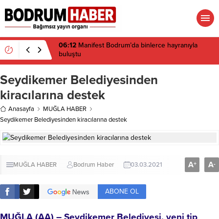
06:12
Manifest Bodrum’da binlerce hayranıyla
buluştu
Seydikemer Belediyesinden
kiracılarına destek
Anasayfa
MUĞLA HABER
Seydikemer Belediyesinden kiracılarına destek
A
A
+
-
MUĞLA HABER
Bodrum Haber
03.03.2021
ABONE OL
MUĞLA
(AA) – Seydikemer Belediyesi, yeni tip