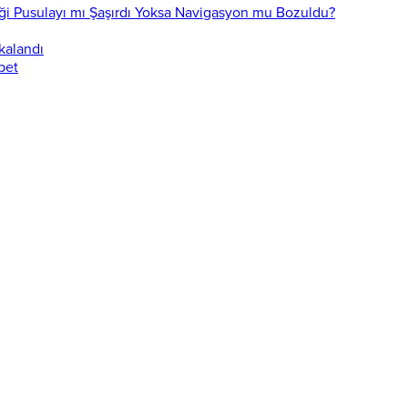
ği Pusulayı mı Şaşırdı Yoksa Navigasyon mu Bozuldu?
akalandı
bet