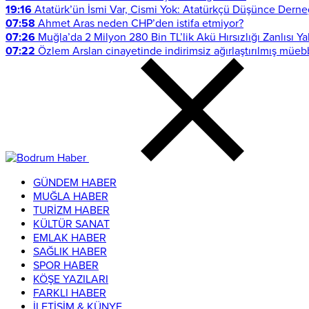
19:16
Atatürk’ün İsmi Var, Cismi Yok: Atatürkçü Düşünce Derne
07:58
Ahmet Aras neden CHP’den istifa etmiyor?
07:26
Muğla’da 2 Milyon 280 Bin TL’lik Akü Hırsızlığı Zanlısı Y
07:22
Özlem Arslan cinayetinde indirimsiz ağırlaştırılmış müeb
GÜNDEM HABER
MUĞLA HABER
TURİZM HABER
KÜLTÜR SANAT
EMLAK HABER
SAĞLIK HABER
SPOR HABER
KÖŞE YAZILARI
FARKLI HABER
İLETİŞİM & KÜNYE