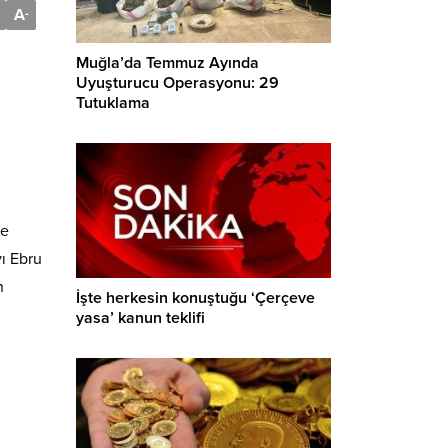
A
-
Muğla’da Temmuz Ayında
Uyuşturucu Operasyonu: 29
Tutuklama
çe
ı Ebru
n
İşte herkesin konuştuğu ‘Çerçeve
yasa’ kanun teklifi