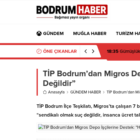
GÜNDEM
MUĞLA HABER
TURİZM H
ÖNE ÇIKANLAR
18:35
Gümüşlük M
TİP Bodrum’dan Migros De
Değildir”
Anasayfa
GÜNDEM HABER
TİP Bodrum’dan Mig
TİP Bodrum İlçe Teşkilatı, Migros’ta çalışan 7
“sendikalı olmak suç değildir, insanca ücret tal