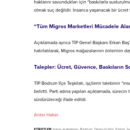
haklarını savundukları için “baskılarla susturul
olmak suç değildir. İnsanca yaşanacak bir ücret t
“Tüm Migros Marketleri Mücadele Alan
Açıklamada ayrıca TİP Genel Başkanı Erkan Baş’ın
hatırlatılarak, Migros mağazalarının önlerinin 
Talepler: Ücret, Güvence, Baskıların 
TİP Bodrum İlçe Teşkilatı, işçilerin talebinin “
belirtti. Parti adına yapılan açıklamada, sürecin
sürdürüleceği ifade edildi.
Anter Haber
ETİKETLER:
basın açıklaması
,
Bodrum
,
Depo İşçileri
,
Eylem
,
İş