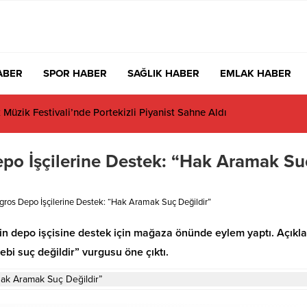
ABER
SPOR HABER
SAĞLIK HABER
EMLAK HABER
üzik Festivali’nde Portekizli Piyanist Sahne Aldı
po İşçilerine Destek: “Hak Aramak Su
ros Depo İşçilerine Destek: “Hak Aramak Suç Değildir”
 bin depo işçisine destek için mağaza önünde eylem yaptı. Açık
ebi suç değildir” vurgusu öne çıktı.