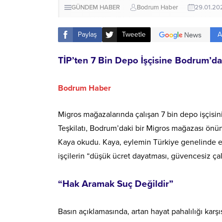
GÜNDEM HABER
Bodrum Haber
29.01.20
A
Paylaş
Tweetle
TİP’ten 7 Bin Depo İşçisine Bodrum’d
Bodrum Haber
Migros mağazalarında çalışan 7 bin depo işçisini
Teşkilatı, Bodrum’daki bir Migros mağazası önün
Kaya okudu. Kaya, eylemin Türkiye genelinde eş z
işçilerin “düşük ücret dayatması, güvencesiz çal
“Hak Aramak Suç Değildir”
Basın açıklamasında, artan hayat pahalılığı karşı