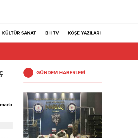
KÜLTÜR SANAT
BH TV
KÖŞE YAZILARI
ç
GÜNDEM HABERLERİ
lamada