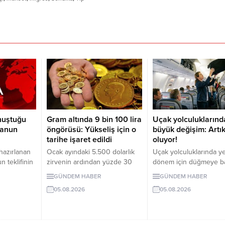
onuştuğu
Gram altında 9 bin 100 lira
Uçak yolculuklarınd
kanun
öngörüsü: Yükseliş için o
büyük değişim: Artık
tarihe işaret edildi
oluyor!
hazırlanan
Ocak ayındaki 5.500 dolarlık
Uçak yolculuklarında y
n teklifinin
zirvenin ardından yüzde 30
dönem için düğmeye bas
.
gerileyen ons altın, 4.100 dolar
Dev havayolu şirketi Jet
GÜNDEM HABER
GÜNDEM HABER
ulanması
kritik desteğinin üzerinde
üst bagaj rafını kullana
05.08.2026
05.08.2026
lu’nun
tutunmaya çalışıyor. Dev
yolculardan ek ücret al
lı yapıların
bankacılık devi sene sonunda
Uygulamanın ilerleyen
lahların
ons altının göreceği seviyeyi
dönemde Türkiye'deki
nı tespit
açıkladı. Ons altının
havayolu şirketlerinde 