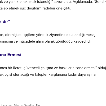
mak ve yalnız bırakılmak istendiği” savunuldu. Açıklamada, “Sendik
alep etmek suç değildir” ifadeleri öne çıktı.
ıdır”
, direnişteki işçilere yönelik ziyaretinde kullandığı mesaj
dayanışma ve mücadele alanı olarak görüldüğü kaydedildi.
Sona Ermesi
insanca bir ücret, güvenceli çalışma ve baskıların sona ermesi” old
 takipçisi olunacağı ve talepler karşılanana kadar dayanışmanın
çi
,
manset
,
Migros
,
Sendika
,
Tip