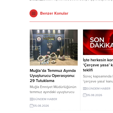
Benzer Konular
İşte herkesin k
‘Çerçeve yasa’ 
teklifi
Muğla’da Temmuz Ayında
Uyuşturucu Operasyonu:
Süreç kapsamında 
29 Tutuklama
'çerçeve yasa' kanu
ayrıntılarına ulaşıldı
Muğla Emniyet Müdürlüğünün
GÜNDEM HABER
Düzenlemenin uyg
temmuz ayındaki uyuşturucu
05.08.2026
Milli Güvenlik Kuru
operasyonlarında 243 şüpheli
GÜNDEM HABER
PKK/KCK ile bağlantı
gözaltına alındı, 29 kişi
05.08.2026
feshedildiğini ve si
tutuklandı.
tamamen bırakıldığı