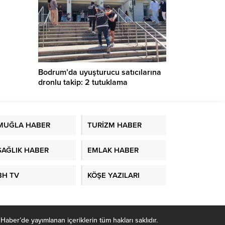
rak
Bodrum’da uyuşturucu satıcılarına
dronlu takip: 2 tutuklama
MUĞLA HABER
TURİZM HABER
SAĞLIK HABER
EMLAK HABER
BH TV
KÖŞE YAZILARI
r’de yayımlanan içeriklerin tüm hakları saklıdır.