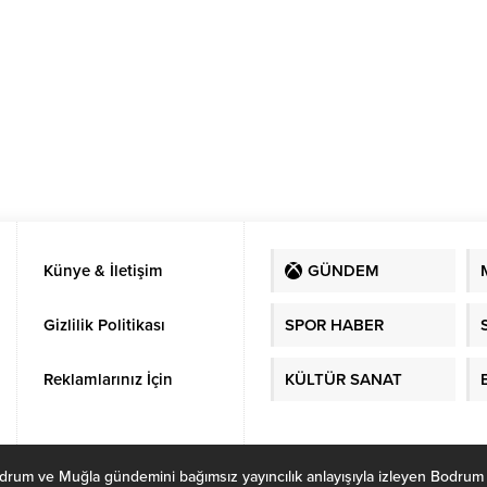
anıyor.
yükselmesiyle gram altının da
hayata geçirilip
9 bin 500 liraya yükselmesi
geçirilmeyeceği ise me
bekleniyor.
konusu oldu.
Künye & İletişim
GÜNDEM
Gizlilik Politikası
SPOR HABER
Reklamlarınız İçin
KÜLTÜR SANAT
ve Muğla gündemini bağımsız yayıncılık anlayışıyla izleyen Bodrum Habe