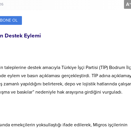
A
+
26
BONE OL
an Destek Eylemi
n taleplerine destek amacıyla Türkiye İşçi Partisi (TİP) Bodrum İl
de eylem ve basın açıklaması gerçekleştirdi. TİP adına açıklamay
amanlı yapıldığını belirterek, depo ve lojistik hatlarında çalışa
ışma ve baskılar” nedeniyle hak arayışına girdiğini vurguladı.
sında emekçilerin yoksullaştığı ifade edilerek, Migros işçilerinin