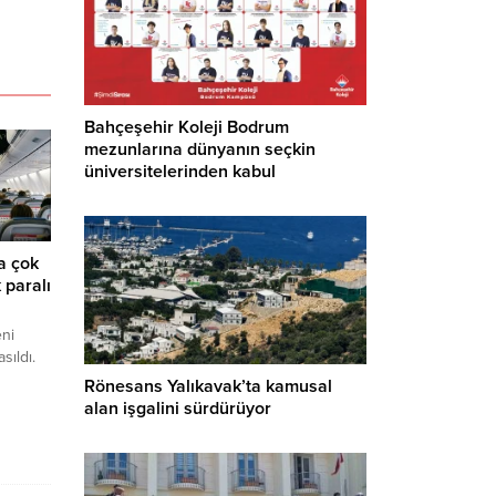
Bahçeşehir Koleji Bodrum
mezunlarına dünyanın seçkin
üniversitelerinden kabul
a çok
 paralı
eni
ıldı.
star,
Rönesans Yalıkavak’ta kamusal
cak tüm
alan işgalini sürdürüyor
acak.
de