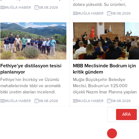
dolara yükseldi. Su ürünleri,
olsun” diyerek partiye destek
MUĞLA HABER
08.08.2026
madencilik ve yaş meyve sebze
mesajı verdi.
MUĞLA HABER
08.08.2026
sektörleri ihracattaki artışta öne
çıktı.
Fethiye’ye distilasyon tesisi
MBB Meclisinde Bodrum için
planlanıyor
kritik gündem
Fethiye’nin İncirköy ve Üzümlü
Muğla Büyükşehir Belediye
mahallelerinde tıbbi ve aromatik
Meclisi, Bodrum’un 1/25.000
bitki üretim alanları incelendi.
ölçekli Nazım İmar Planına yapılan
Bölgede kurulması planlanan
itirazları, Bodrum–Datça feribot
MUĞLA HABER
08.08.2026
MUĞLA HABER
08.08.2026
distilasyon tesisi için yer
ücretlerini ve Torba’daki 7 bin 86
değerlendirmesi yapıldı.
metrekarelik taşınmazın bedelsiz
mülkiyet devrini görüşecek.