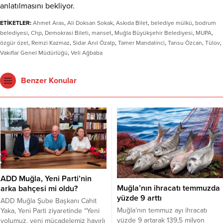
anlatılmasını bekliyor.
ETİKETLER:
Ahmet Aras
,
Ali Doksan Sokak
,
Askıda Bilet
,
belediye mülkü
,
bodrum
belediyesi
,
Chp
,
Demokrasi Bileti
,
manset
,
Muğla Büyükşehir Belediyesi
,
MUPA
,
özgür özel
,
Remzi Kazmaz
,
Sidar Anıl Özalp
,
Tamer Mandalinci
,
Tansu Özcan
,
Tülov
,
Vakıflar Genel Müdürlüğü
,
Veli Ağbaba
Benzer Konular
ADD Muğla, Yeni Parti’nin
Muğla’nın ihracatı temmuzda
arka bahçesi mi oldu?
yüzde 9 arttı
ADD Muğla Şube Başkanı Cahit
Muğla’nın temmuz ayı ihracatı
Yaka, Yeni Parti ziyaretinde “Yeni
yüzde 9 artarak 139,5 milyon
yolumuz, yeni mücadelemiz hayırlı