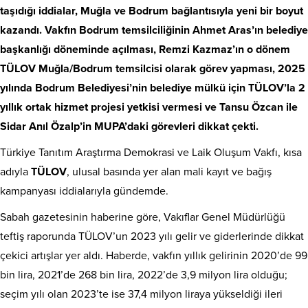
taşıdığı iddialar, Muğla ve Bodrum bağlantısıyla yeni bir boyut
kazandı. Vakfın Bodrum temsilciliğinin Ahmet Aras’ın belediye
başkanlığı döneminde açılması, Remzi Kazmaz’ın o dönem
TÜLOV Muğla/Bodrum temsilcisi olarak görev yapması, 2025
yılında Bodrum Belediyesi’nin belediye mülkü için TÜLOV’la 2
yıllık ortak hizmet projesi yetkisi vermesi ve Tansu Özcan ile
Sidar Anıl Özalp’in MUPA’daki görevleri dikkat çekti.
Türkiye Tanıtım Araştırma Demokrasi ve Laik Oluşum Vakfı, kısa
adıyla
TÜLOV
, ulusal basında yer alan mali kayıt ve bağış
kampanyası iddialarıyla gündemde.
Sabah gazetesinin haberine göre, Vakıflar Genel Müdürlüğü
teftiş raporunda TÜLOV’un 2023 yılı gelir ve giderlerinde dikkat
çekici artışlar yer aldı. Haberde, vakfın yıllık gelirinin 2020’de 99
bin lira, 2021’de 268 bin lira, 2022’de 3,9 milyon lira olduğu;
seçim yılı olan 2023’te ise 37,4 milyon liraya yükseldiği ileri