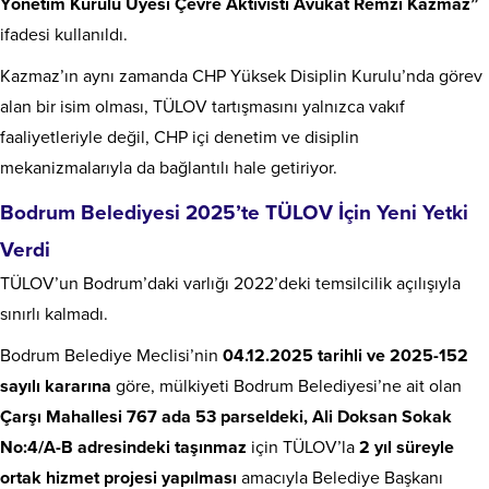
Yönetim Kurulu Üyesi Çevre Aktivisti Avukat Remzi Kazmaz”
ifadesi kullanıldı.
Kazmaz’ın aynı zamanda CHP Yüksek Disiplin Kurulu’nda görev
alan bir isim olması, TÜLOV tartışmasını yalnızca vakıf
faaliyetleriyle değil, CHP içi denetim ve disiplin
mekanizmalarıyla da bağlantılı hale getiriyor.
Bodrum Belediyesi 2025’te TÜLOV İçin Yeni Yetki
Verdi
TÜLOV’un Bodrum’daki varlığı 2022’deki temsilcilik açılışıyla
sınırlı kalmadı.
Bodrum Belediye Meclisi’nin
04.12.2025 tarihli ve 2025-152
sayılı kararına
göre, mülkiyeti Bodrum Belediyesi’ne ait olan
Çarşı Mahallesi 767 ada 53 parseldeki, Ali Doksan Sokak
No:4/A-B adresindeki taşınmaz
için TÜLOV’la
2 yıl süreyle
ortak hizmet projesi yapılması
amacıyla Belediye Başkanı