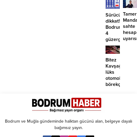
Tamer
Sürücüler
Manda
dikkat!
sahte
Bodrum’da
hesap
4
uyarıs
güzergahta
EDS
başlıyor
Bitez
Kavşağı’nda
lüks
otomobil
börekçiye
girdi:
2
yaralı
Bodrum ve Muğla gündeminde halktan gücünü alan, belgeye dayalı
bağımsız yayın.