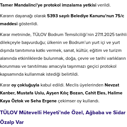
Tamer Mandalinci’ye protokol imzalama yetkisi
verildi.
Kararın dayanağı olarak
5393 sayılı Belediye Kanunu’nun 75/c
maddesi
gösterildi.
Karar metninde, TÜLOV Bodrum Temsilciliği’nin 27.11.2025 tarihli
dilekçeyle başvurduğu; ülkenin ve Bodrum’un yurt içi ve yurt
dışında tanıtımına katkı vermek, sanat, kültür, eğitim ve turizm
alanında etkinliklerde bulunmak, doğa, çevre ve tarihi varlıkların
korunması ve tanıtılması amacıyla taşınmazı geçici protokol
kapsamında kullanmak istediği belirtildi.
Karar
oy çokluğuyla
kabul edildi. Meclis üyelerinden
Nevzat
Kanber, Mustafa Uslu, Ayşen Kılıç Bozan, Cahit Eles, Halime
Kaya Öztok ve Seha Ergene
çekimser oy kullandı.
TÜLOV Mütevelli Heyeti’nde Özel, Ağbaba ve Sidar
Özalp Var