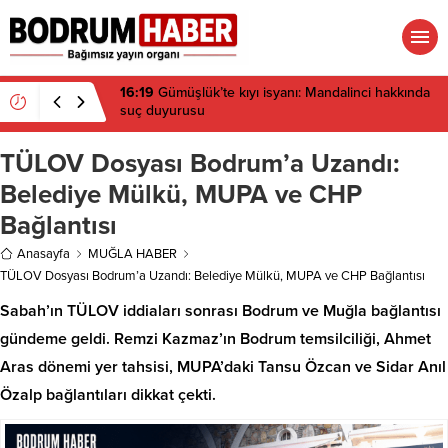
16:19
Gümüşlük’te kıyı isyanı: Mandalinci hakkında
suç duyurusu
TÜLOV Dosyası Bodrum’a Uzandı:
Belediye Mülkü, MUPA ve CHP
Bağlantısı
Anasayfa
MUĞLA HABER
TÜLOV Dosyası Bodrum’a Uzandı: Belediye Mülkü, MUPA ve CHP Bağlantısı
Sabah’ın TÜLOV iddiaları sonrası Bodrum ve Muğla bağlantısı
gündeme geldi. Remzi Kazmaz’ın Bodrum temsilciliği, Ahmet
Aras dönemi yer tahsisi, MUPA’daki Tansu Özcan ve Sidar Anıl
Özalp bağlantıları dikkat çekti.