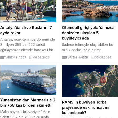
Antalya’da zirve Rusların: 7
Otomobil girişi yok: Yalnızca
ayda rekor
denizden ulaşılan 5
büyüleyici ada
Antalya, ocak-temmuz döneminde
8 milyon 359 bin 222 turisti
Sadece tekneyle ulaşılabilen bu
ağırlayarak turizmde hareketli bir
minik adalar, izole bir tatil
dönemi geride bıraktı. 1 milyon
arayanlara eşsiz deneyimler
TURİZM HABER
06.08.2026
TURİZM HABER
05.08.2026
979 bin ziyaretçiyle listenin ilk
sunuyor. Peki, bu adaları farklı
sırasında yer alan Ruslar, kente
kılan özellikler nelerdir? İşte
gelen her 4 turistten birini
yanıtı...
oluşturdu.
Yunanistan’dan Marmaris’e 2
RAMS’ın büyüyen Torba
bin 768 kişi birden akın etti
projesinde eski ruhsat mı
Malta bayraklı kruvaziyer "Mein
kullanılacak?
Schiff 5", 2 bin 768 yolcusuyla