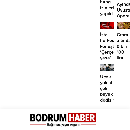
hangi
Ayınd
izinlerle
Uyuşt
yapıldı?”
Opera
29
Tutuk
İşte
Gram
herkesin
altınd
konuştuğu
9 bin
‘Çerçeve
100
yasa’
lira
kanun
öngör
teklifi
Yüksel
için o
Uçak
tarihe
yolculuklarınd
işaret
çok
edildi
büyük
değişim:
Artık
paralı
oluyor!