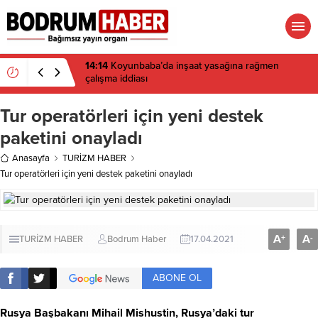
14:14
Koyunbaba’da inşaat yasağına rağmen
çalışma iddiası
Tur operatörleri için yeni destek
paketini onayladı
Anasayfa
TURİZM HABER
Tur operatörleri için yeni destek paketini onayladı
A
A
+
-
TURİZM HABER
Bodrum Haber
17.04.2021
ABONE OL
Rusya Başbakanı Mihail Mishustin, Rusya’daki tur