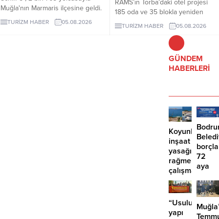
RAMS’ın Torba’daki otel projesi
Muğla'nın Marmaris ilçesine geldi.
185 oda ve 35 blokla yeniden
gündeme geldi. Projeye 17 bin
TURİZM HABER
05.08.2026
TURİZM HABER
05.08.2026
286 metrekare orman vasıflı
Hazine alanı eklendi.
GÜNDEM
HABERLERİ
Bodr
Koyunbaba’d
Beled
inşaat
borçla
yasağına
72
rağmen
aya
çalışma
kadar
iddiası
taksit
“Usuluk’taki
Muğla
yapı
Temm