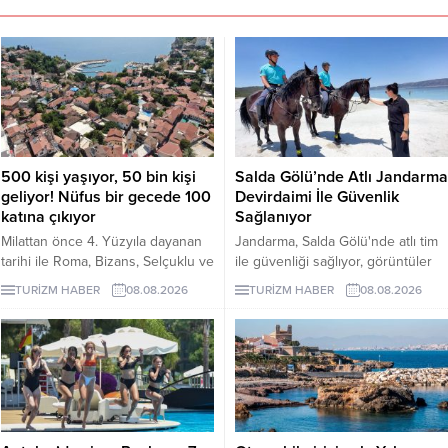
500 kişi yaşıyor, 50 bin kişi
Salda Gölü’nde Atlı Jandarma
geliyor! Nüfus bir gecede 100
Devirdaimi İle Güvenlik
katına çıkıyor
Sağlanıyor
Milattan önce 4. Yüzyıla dayanan
Jandarma, Salda Gölü'nde atlı tim
tarihi ile Roma, Bizans, Selçuklu ve
ile güvenliği sağlıyor, görüntüler
Osmanlı dönemlerine ev sahipliği
sosyal medyada yoğun ilgi gördü.
TURİZM HABER
08.08.2026
TURİZM HABER
08.08.2026
yapan Antalya'nın turizm merkezi
Kaleiçi'nin yaklaşık 500 kişi olan
nüfusu özellikle yaz ayları ve
turizm döneminde 100 katına
çıkıyor.