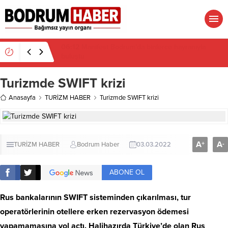
16:19
Gümüşlük’te kıyı isyanı: Mandalinci hakkında
suç duyurusu
Turizmde SWIFT krizi
Anasayfa
TURİZM HABER
Turizmde SWIFT krizi
A
A
+
-
TURİZM HABER
Bodrum Haber
03.03.2022
ABONE OL
Rus bankalarının SWIFT sisteminden çıkarılması, tur
operatörlerinin otellere erken rezervasyon ödemesi
yapamamasına yol açtı. Halihazırda Türkiye’de olan Rus