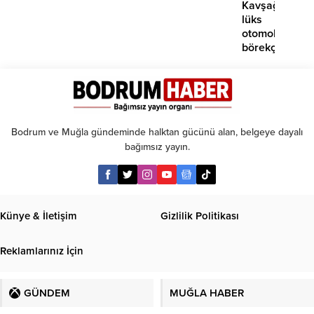
Kavşağı’nda
lüks
otomobil
börekçiye
girdi:
2
yaralı
Bodrum ve Muğla gündeminde halktan gücünü alan, belgeye dayalı
bağımsız yayın.
Künye & İletişim
Gizlilik Politikası
Reklamlarınız İçin
GÜNDEM
MUĞLA HABER