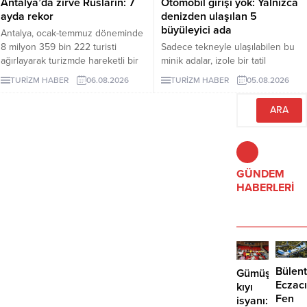
Antalya’da zirve Rusların: 7
Otomobil girişi yok: Yalnızca
ayda rekor
denizden ulaşılan 5
büyüleyici ada
Antalya, ocak-temmuz döneminde
8 milyon 359 bin 222 turisti
Sadece tekneyle ulaşılabilen bu
ağırlayarak turizmde hareketli bir
minik adalar, izole bir tatil
dönemi geride bıraktı. 1 milyon
arayanlara eşsiz deneyimler
TURİZM HABER
06.08.2026
TURİZM HABER
05.08.2026
979 bin ziyaretçiyle listenin ilk
sunuyor. Peki, bu adaları farklı
sırasında yer alan Ruslar, kente
kılan özellikler nelerdir? İşte
gelen her 4 turistten birini
yanıtı...
oluşturdu.
GÜNDEM
HABERLERİ
Bülent
Gümüşlük’te
Eczacı
kıyı
Fen
isyanı: