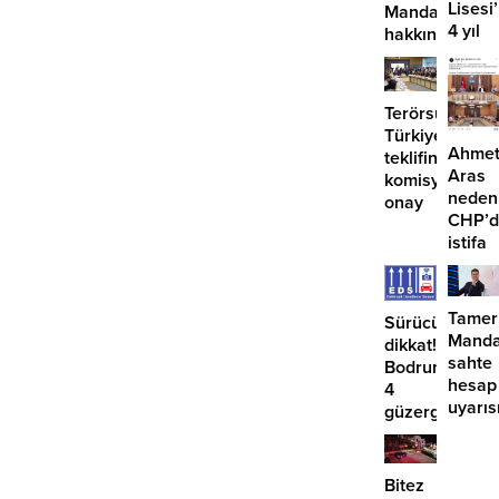
Lisesi
Mandalinci
4 yıl
hakkında
geçti,
suç
hâlâ
duyurusu
proje
Terörsüz
konuş
Türkiye
Ahme
teklifine
Aras
komisyondan
neden
onay
CHP’d
istifa
etmiyo
Tamer
Sürücüler
Manda
dikkat!
sahte
Bodrum’da
hesap
4
uyarıs
güzergahta
EDS
başlıyor
Bitez