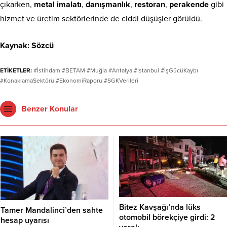
çıkarken,
metal imalatı
,
danışmanlık
,
restoran
,
perakende
gibi
hizmet ve üretim sektörlerinde de ciddi düşüşler görüldü.
Kaynak: Sözcü
ETİKETLER:
#İstihdam #BETAM #Muğla #Antalya #İstanbul #İşGücüKaybı
#KonaklamaSektörü #EkonomiRaporu #SGKVerileri
Benzer Konular
Bitez Kavşağı’nda lüks
Tamer Mandalinci’den sahte
otomobil börekçiye girdi: 2
hesap uyarısı