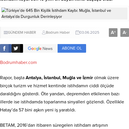
A
A
+
-
GÜNDEM HABER
Bodrum Haber
03.06.2025
ABONE OL
Bodrumhaber.com
Rapor, başta
Antalya, İstanbul, Muğla ve İzmir
olmak üzere
birçok turizm ve hizmet kentinde istihdamın ciddi ölçüde
daraldığını gösterdi. Öte yandan, depremden etkilenen bazı
illerde ise istihdamda toparlanma sinyalleri gözlendi. Özellikle
Hatay’da 57 bini aşkın yeni iş yaratıldı.
BETAM, 2016’dan itibaren süregelen istihdam artışının