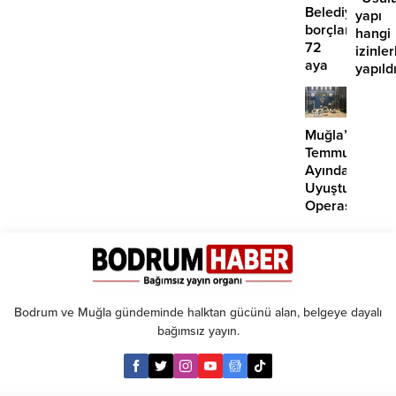
yok’
Belediyesinde
yapı
borçlara
hangi
72
izinler
aya
yapıld
kadar
taksit
Muğla’da
Temmuz
Ayında
Uyuşturucu
Operasyonu:
29
Tutuklama
Bodrum ve Muğla gündeminde halktan gücünü alan, belgeye dayalı
bağımsız yayın.