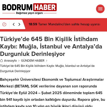
18:59
Tamer Mandalinci’den sahte hesap uyarısı
Türkiye’de 645 Bin Kişilik İstihdam
Kaybı: Muğla, İstanbul ve Antalya’da
Durgunluk Derinleşiyor
Anasayfa
GÜNDEM HABER
Türkiye’de 645 Bin Kişilik İstihdam Kaybı: Muğla, İstanbul ve Antalya’da
Durgunluk Derinleşiyor
Bahçeşehir Üniversitesi Ekonomik ve Toplumsal Araştırmalar
Merkezi (BETAM), SGK verilerine dayanan son raporunda
Türkiye’de Eylül 2024 – Şubat 2025 döneminde toplam 645
bin 941 kayıtlı işin ortadan kalktığını duyurdu. Rapora göre, bu
istihdam kaybı son 10 yılın en büyük ikinci düşüşü oldu.