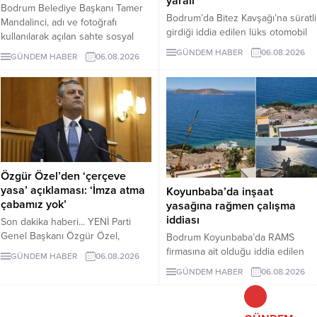
yaralı
Bodrum Belediye Başkanı Tamer
Bodrum’da Bitez Kavşağı’na süratli
Mandalinci, adı ve fotoğrafı
girdiği iddia edilen lüks otomobil
kullanılarak açılan sahte sosyal
börekçiye girdi. Kazada sürücü ve
medya hesaplarına karşı uyarıda
GÜNDEM HABER
06.08.2026
GÜNDEM HABER
06.08.2026
yolcu yaralandı.
bulundu. Mandalinci, tek resmî
hesabının @tamermandalinci
olduğunu açıkladı.
Özgür Özel’den ‘çerçeve
yasa’ açıklaması: ‘İmza atma
Koyunbaba’da inşaat
çabamız yok’
yasağına rağmen çalışma
iddiası
Son dakika haberi... YENİ Parti
Genel Başkanı Özgür Özel,
Bodrum Koyunbaba’da RAMS
çerçeve yasanın özensiz
firmasına ait olduğu iddia edilen
GÜNDEM HABER
06.08.2026
hazırlandığını vurgulayarak "İmza
alanda, inşaat yasağı döneminde
GÜNDEM HABER
06.08.2026
atma çabamız yok" dedi.
peyzaj, yol yapımı ve satıh
düzeltme çalışmaları yapıldığı ileri
sürüldü.