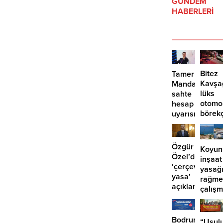
GÜNDEM
HABERLERİ
Bitez
Tamer
Kavşa
Mandalinci’de
lüks
sahte
otomo
hesap
börek
uyarısı
girdi:
2
yaralı
Özgür
Koyun
Özel’den
inşaat
‘çerçeve
yasağ
yasa’
rağme
açıklaması:
çalış
‘İmza
iddias
atma
çabamız
Bodrum
“Usulu