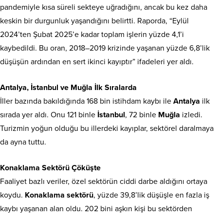
pandemiyle kısa süreli sekteye uğradığını, ancak bu kez daha
keskin bir durgunluk yaşandığını belirtti. Raporda, “Eylül
2024’ten Şubat 2025’e kadar toplam işlerin yüzde 4,1’i
kaybedildi. Bu oran, 2018–2019 krizinde yaşanan yüzde 6,8’lik
düşüşün ardından en sert ikinci kayıptır” ifadeleri yer aldı.
Antalya, İstanbul ve Muğla İlk Sıralarda
İller bazında bakıldığında 168 bin istihdam kaybı ile
Antalya
ilk
sırada yer aldı. Onu 121 binle
İstanbul
, 72 binle
Muğla
izledi.
Turizmin yoğun olduğu bu illerdeki kayıplar, sektörel daralmaya
da ayna tuttu.
Konaklama Sektörü Çöküşte
Faaliyet bazlı veriler, özel sektörün ciddi darbe aldığını ortaya
koydu.
Konaklama sektörü
, yüzde 39,8’lik düşüşle en fazla iş
kaybı yaşanan alan oldu. 202 bini aşkın kişi bu sektörden