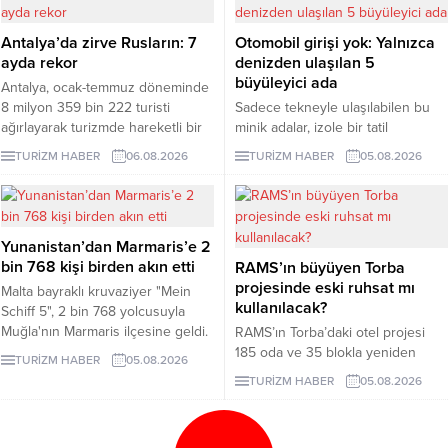
Antalya’da zirve Rusların: 7
Otomobil girişi yok: Yalnızca
ayda rekor
denizden ulaşılan 5
büyüleyici ada
Antalya, ocak-temmuz döneminde
8 milyon 359 bin 222 turisti
Sadece tekneyle ulaşılabilen bu
ağırlayarak turizmde hareketli bir
minik adalar, izole bir tatil
dönemi geride bıraktı. 1 milyon
arayanlara eşsiz deneyimler
TURİZM HABER
06.08.2026
TURİZM HABER
05.08.2026
979 bin ziyaretçiyle listenin ilk
sunuyor. Peki, bu adaları farklı
sırasında yer alan Ruslar, kente
kılan özellikler nelerdir? İşte
gelen her 4 turistten birini
yanıtı...
oluşturdu.
Yunanistan’dan Marmaris’e 2
bin 768 kişi birden akın etti
RAMS’ın büyüyen Torba
projesinde eski ruhsat mı
Malta bayraklı kruvaziyer "Mein
kullanılacak?
Schiff 5", 2 bin 768 yolcusuyla
Muğla'nın Marmaris ilçesine geldi.
RAMS’ın Torba’daki otel projesi
185 oda ve 35 blokla yeniden
TURİZM HABER
05.08.2026
gündeme geldi. Projeye 17 bin
TURİZM HABER
05.08.2026
286 metrekare orman vasıflı
Hazine alanı eklendi.