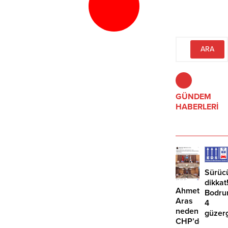
GÜNDEM
HABERLERİ
Sürüc
dikkat
Ahmet
Bodru
Aras
4
neden
güzer
CHP’den
EDS