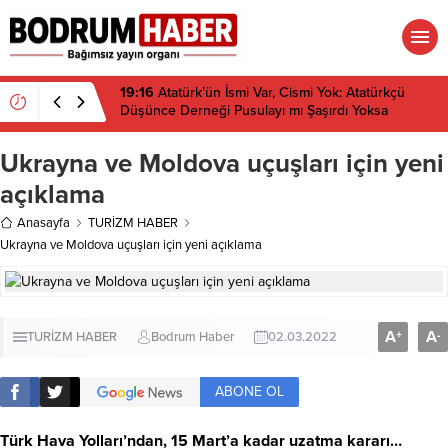
19:16
Atatürk’ün İsmi Var, Cismi Yok: Atatürkçü
Düşünce Derneği Pusulayı mı Şaşırdı Yoksa
Navigasyon mu Bozuldu?
Ukrayna ve Moldova uçuşları için yeni
açıklama
Anasayfa
TURİZM HABER
Ukrayna ve Moldova uçuşları için yeni açıklama
A
A
+
-
TURİZM HABER
Bodrum Haber
02.03.2022
ABONE OL
Türk Hava Yolları’ndan, 15 Mart’a kadar uzatma kararı…