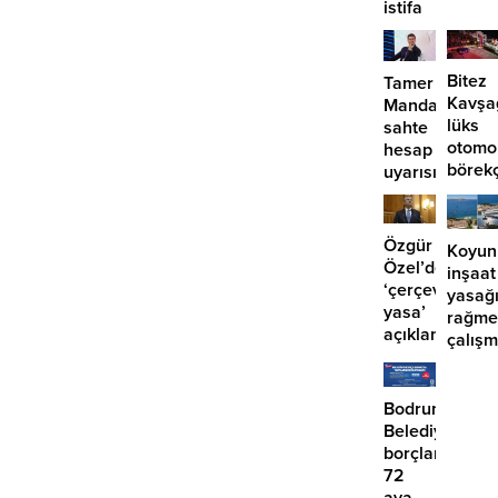
istifa
başlıy
etmiyor?
Bitez
Tamer
Kavşa
Mandalinci’de
lüks
sahte
otomo
hesap
börek
uyarısı
girdi:
2
yaralı
Özgür
Koyun
Özel’den
inşaat
‘çerçeve
yasağ
yasa’
rağme
açıklaması:
çalış
‘İmza
iddias
atma
çabamız
Bodrum
yok’
Belediyesinde
borçlara
72