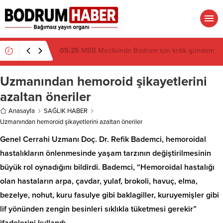
19:16
Atatürk’ün İsmi Var, Cismi Yok: Atatürkçü
Düşünce Derneği Pusulayı mı Şaşırdı Yoksa
Navigasyon mu Bozuldu?
Uzmanından hemoroid şikayetlerini
azaltan öneriler
Anasayfa
SAĞLIK HABER
Uzmanından hemoroid şikayetlerini azaltan öneriler
Genel Cerrahi Uzmanı Doç. Dr. Refik Bademci, hemoroidal
hastalıkların önlenmesinde yaşam tarzının değiştirilmesinin
büyük rol oynadığını bildirdi. Bademci, “Hemoroidal hastalığı
olan hastaların arpa, çavdar, yulaf, brokoli, havuç, elma,
bezelye, nohut, kuru fasulye gibi baklagiller, kuruyemişler gibi
lif yönünden zengin besinleri sıklıkla tüketmesi gerekir”
ifadelerini kullandı.