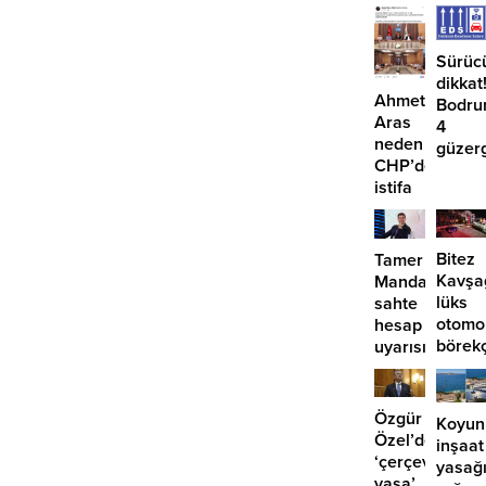
Sürüc
dikkat
Ahmet
Bodru
Aras
4
neden
güzer
CHP’den
EDS
istifa
başlıy
etmiyor?
Bitez
Tamer
Kavşa
Mandalinci’de
lüks
sahte
otomo
hesap
börek
uyarısı
girdi:
2
yaralı
Özgür
Koyun
Özel’den
inşaat
‘çerçeve
yasağ
yasa’