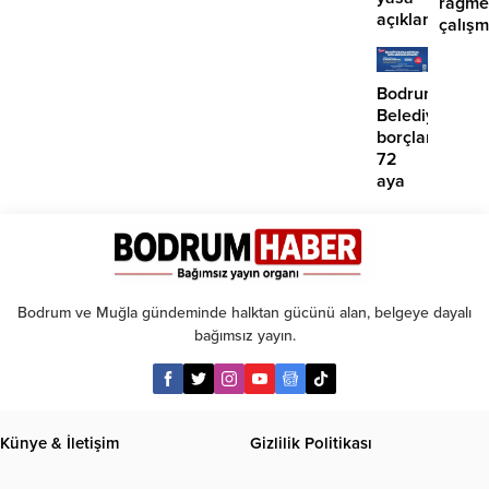
rağme
açıklaması:
çalış
‘İmza
iddias
atma
çabamız
Bodrum
yok’
Belediyesinde
borçlara
72
aya
kadar
taksit
Bodrum ve Muğla gündeminde halktan gücünü alan, belgeye dayalı
bağımsız yayın.
Künye & İletişim
Gizlilik Politikası