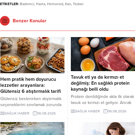
ETİKETLER:
Bademci
,
Hasta
,
Hemoroid
,
Kan
,
Tedavi
Benzer Konular
Tavuk eti ya da kırmızı et
Hem pratik hem doyurucu
değilmiş: En sağlıklı protein
lezzetler arayanlara:
kaynağı belli oldu
Glütensiz 6 atıştırmalık tarifi
Protein denildiğinde akla ilk olarak
Glütensiz beslenirken atıştırmalık
tavuk ve kırmızı et geliyor. Ancak
seçeneklerini sınırlamak zorunda
bilim insanları, son yıllarda yapılan
değilsiniz. Evde kolayca
SAĞLIK HABER
06.08.2026
SAĞLIK HABER
06.08.2026
araştırmaların kurubaklagilleri daha
hazırlayabileceğiniz bu 5 glütensiz
sağlıklı bir protein kaynağı olarak
tarif, hem pratik hem de lezzetli
öne çıkardığını belirtiyor. Özellikle
alternatifler sunuyor.
mercimek, nohut ve fasulyenin