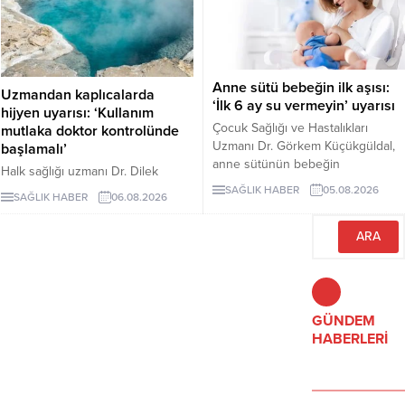
hem yüksek protein hem de lif
içeriğiyle uzun vadeli sağlık
açısından önemli avantajlar
sunduğu ifade ediliyor.
Anne sütü bebeğin ilk aşısı:
Uzmandan kaplıcalarda
‘İlk 6 ay su vermeyin’ uyarısı
hijyen uyarısı: ‘Kullanım
Çocuk Sağlığı ve Hastalıkları
mutlaka doktor kontrolünde
Uzmanı Dr. Görkem Küçükgüldal,
başlamalı’
anne sütünün bebeğin
Halk sağlığı uzmanı Dr. Dilek
bağışıklığını güçlendiren ve yaşam
Aslan, kaplıcaların kas ve iskelet
SAĞLIK HABER
05.08.2026
SAĞLIK HABER
06.08.2026
boyu sağlığın temelini oluşturan
sistemi rahatsızlıkları ile stresin
“canlı bir biyolojik mucize”
azaltılmasında yarar
olduğunu söyledi. Küçükgüldal,
sağlayabileceğini ancak hijyen
doğumdan sonraki ilk saatte
kurallarına uyulmaması ve bilinçsiz
emzirmeye başlanması ve ilk 6 ay
kullanımın ciddi sağlık sorunlarına
yalnızca anne sütü verilmesi
yol açabileceğini belirtti. Aslan,
gerektiğini vurguladı.
kaplıca tedavisinin mutlaka sağlık
GÜNDEM
çalışanlarının önerisiyle
HABERLERİ
uygulanması gerektiğini vurguladı.