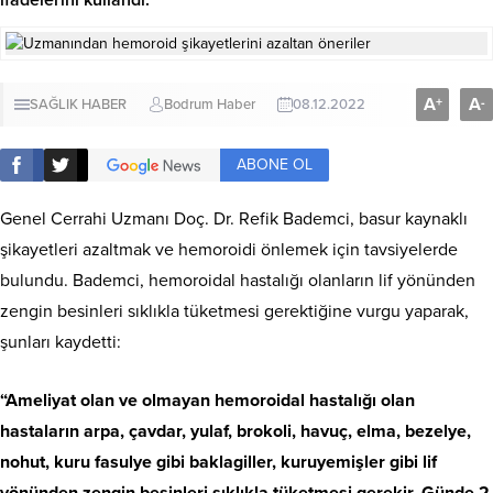
A
A
+
-
SAĞLIK HABER
Bodrum Haber
08.12.2022
ABONE OL
Genel Cerrahi Uzmanı Doç. Dr. Refik Bademci, basur kaynaklı
şikayetleri azaltmak ve hemoroidi önlemek için tavsiyelerde
bulundu. Bademci, hemoroidal hastalığı olanların lif yönünden
zengin besinleri sıklıkla tüketmesi gerektiğine vurgu yaparak,
şunları kaydetti:
“Ameliyat olan ve olmayan hemoroidal hastalığı olan
hastaların arpa, çavdar, yulaf, brokoli, havuç, elma, bezelye,
nohut, kuru fasulye gibi baklagiller, kuruyemişler gibi lif
yönünden zengin besinleri sıklıkla tüketmesi gerekir. Günde 2