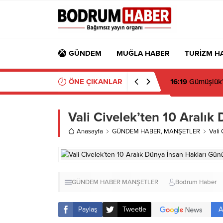
GÜNDEM
MUĞLA HABER
TURİZM H
ÖNE ÇIKANLAR
15:45
Bülent Ecz
Vali Civelek’ten 10 Aralık
Anasayfa
GÜNDEM HABER
,
MANŞETLER
Vali
GÜNDEM HABER
MANŞETLER
Bodrum Haber
A
Paylaş
Tweetle