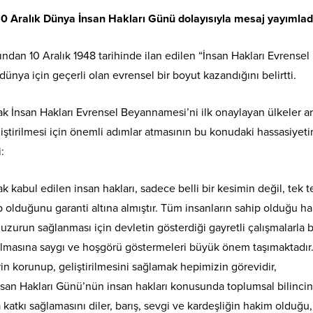
10 Aralık Dünya İnsan Hakları Günü dolayısıyla mesaj yayımlad
ından 10 Aralık 1948 tarihinde ilan edilen “İnsan Hakları Evrensel
ünya için geçerli olan evrensel bir boyut kazandığını belirtti.
ak İnsan Hakları Evrensel Beyannamesi’ni ilk onaylayan ülkeler a
iştirilmesi için önemli adımlar atmasının bu konudaki hassasiyeti
:
k kabul edilen insan hakları, sadece belli bir kesimin değil, tek t
p olduğunu garanti altına almıştır. Tüm insanların sahip olduğu h
zurun sağlanması için devletin gösterdiği gayretli çalışmalarla bi
anılmasına saygı ve hoşgörü göstermeleri büyük önem taşımaktadır
n korunup, geliştirilmesini sağlamak hepimizin görevidir,
nsan Hakları Günü’nün insan hakları konusunda toplumsal bilincin
a katkı sağlamasını diler, barış, sevgi ve kardeşliğin hakim olduğu