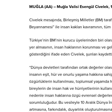
MUĞLA
(AA) –
Muğla
Valisi Esengül Civelek, 
Civelek mesajında, Birleşmiş Milletler (BM) taraf
Beyannamesi” ile insan kakları kavramının, tüm d
Türkiye’nin BM’nin kurucu üyelerinden biri olar
yer almasının, insan haklarının korunması ve gel
gösterdiğini ifade eden Civelek, şunları kaydetti
“Dünya devletleri tarafından ortak değerler olara
insanın eşit, hür ve onurlu yaşama hakkına sahi
özgürlüklerin kullanılması, toplumsal yaşamda hu
bireylerin de insan hak ve hürriyetlerinin kull
nedenle insan haklarına özgü evrensel değerleri
sorumluluğudur. Bu vesileyle 10 Aralık Dünya İ
artmasına, farkındalık, duyarlılık oluşturulmasın