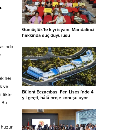
ı.
Gümüşlük’te kıyı isyanı: Mandalinci
hakkında suç duyurusu
rasında
ni
ek her
ak ve
Bülent Eczacıbaşı Fen Lisesi’nde 4
rlikte
yıl geçti, hâlâ proje konuşuluyor
. Bu
, huzur