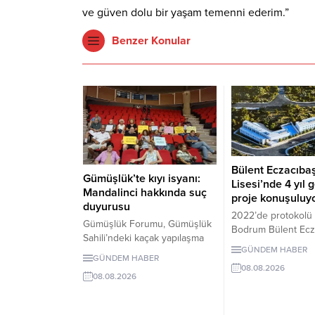
ve güven dolu bir yaşam temenni ederim.”
Benzer Konular
Bülent Eczacıba
Gümüşlük’te kıyı isyanı:
Lisesi’nde 4 yıl g
Mandalinci hakkında suç
proje konuşuluy
duyurusu
2022’de protokolü
Gümüşlük Forumu, Gümüşlük
Bodrum Bülent Ecz
Sahili’ndeki kaçak yapılaşma
Lisesi için dört yıl
GÜNDEM HABER
ve Çayıraltı Halk Plajı’ndaki
proje süreci görüşü
GÜNDEM HABER
işgal iddiaları nedeniyle
08.08.2026
Okulun ne zaman
08.08.2026
Bodrum Belediye Başkanı
tamamlanacağı ve 
Tamer Mandalinci hakkında
kabul edeceği belir
suç duyurusunda bulundu.