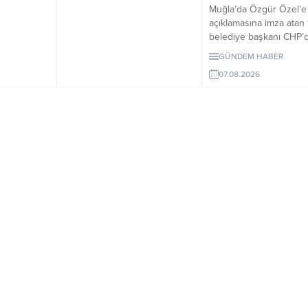
Muğla’da Özgür Özel’e
açıklamasına imza atan 
belediye başkanı CHP’d
Milletvekilleri Yeni Parti
GÜNDEM HABER
geçerken belediye
07.08.2026
başkanlarının tutumu 
yönetiminin sessizliği
tartışılıyor.