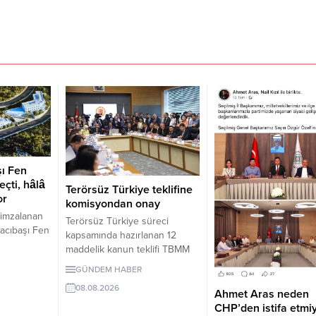
şı Fen
eçti, hâlâ
Terörsüz Türkiye teklifine
or
komisyondan onay
 imzalanan
Terörsüz Türkiye süreci
acıbaşı Fen
kapsamında hazırlanan 12
 sonra hâlâ
maddelik kanun teklifi TBMM
lüyor.
Adalet Komisyonunda kabul
GÜNDEM HABER
edildi. Teklif 5 ve 10 yıllık
öğrenci
08.08.2026
erteleme düzenlemeleri
Ahmet Aras neden
siz.
içeriyor.
CHP’den istifa etmi