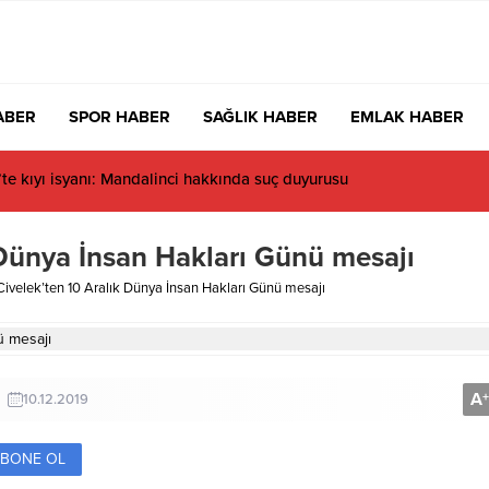
ABER
SPOR HABER
SAĞLIK HABER
EMLAK HABER
acıbaşı Fen Lisesi’nde 4 yıl geçti, hâlâ proje konuşuluyor
 Dünya İnsan Hakları Günü mesajı
 Civelek’ten 10 Aralık Dünya İnsan Hakları Günü mesajı
A
+
10.12.2019
BONE OL