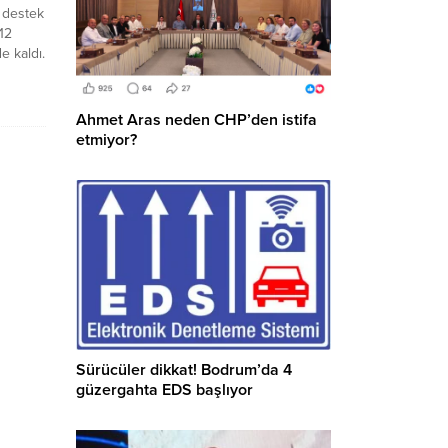
 destek
12
e kaldı.
’ye
ve CHP
Ahmet Aras neden CHP’den istifa
etmiyor?
Sürücüler dikkat! Bodrum’da 4
güzergahta EDS başlıyor