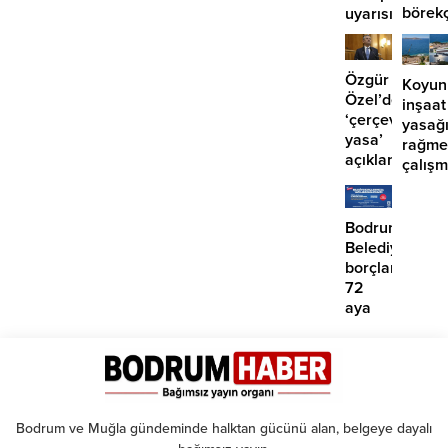
börek
uyarısı
girdi:
2
yaralı
Özgür
Koyun
Özel’den
inşaat
‘çerçeve
yasağ
yasa’
rağme
açıklaması:
çalış
‘İmza
iddias
atma
çabamız
Bodrum
yok’
Belediyesinde
borçlara
72
aya
kadar
taksit
Bodrum ve Muğla gündeminde halktan gücünü alan, belgeye dayalı