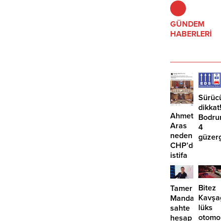
GÜNDEM
HABERLERİ
Sürüc
dikkat
Ahmet
Bodru
Aras
4
neden
güzer
CHP’den
EDS
istifa
başlıy
etmiyor?
Bitez
Tamer
Kavşa
Mandalinci’de
lüks
sahte
otomo
hesap