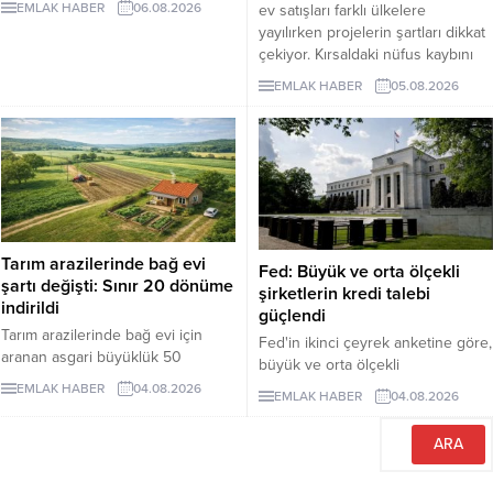
EMLAK HABER
06.08.2026
ev satışları farklı ülkelere
binin altına düşürürken, fiyatlar da
yayılırken projelerin şartları dikkat
yukarı çıktı. Akdeniz ve Ege’de
çekiyor. Kırsaldaki nüfus kaybını
yazlıkların günlük kirası 6 bin lira
önlemeyi amaçlayan
ile 75 bin lira arasında değişti.
EMLAK HABER
05.08.2026
uygulamalarda evler ücretsiz veya
Lüks villaların aylık kira tutarları 10
1 euro gibi bedellerle devredilse
milyon liraya kadar yükseldi.
de alıcıların belli şartları
Sektör...
yerinegetirmesi gerekiyor.
Tarım arazilerinde bağ evi
Fed: Büyük ve orta ölçekli
şartı değişti: Sınır 20 dönüme
şirketlerin kredi talebi
indirildi
güçlendi
Tarım arazilerinde bağ evi için
Fed'in ikinci çeyrek anketine göre,
aranan asgari büyüklük 50
büyük ve orta ölçekli
dönümden 20 dönüme indirildi.
işletmelerden gelen ticari kredi
EMLAK HABER
04.08.2026
EMLAK HABER
04.08.2026
Düzenleme, izinsiz bungalovları
talebi güçlenirken, işletmelere
otomatik olarak yasallaştırmıyor.
yönelik kredi standartları genel
olarak değişmedi.