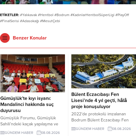
ETİKETLER:
#Yalıkavak #Hentbol #Bodrum #KadınlarHentbolSüperLigi #PlayOff
#FinalSerisi #Adasokağı #MesutÇebi
Benzer Konular
Bülent Eczacıbaşı Fen
Gümüşlük’te kıyı isyanı:
Lisesi’nde 4 yıl geçti, hâlâ
Mandalinci hakkında suç
proje konuşuluyor
duyurusu
2022’de protokolü imzalanan
Gümüşlük Forumu, Gümüşlük
Bodrum Bülent Eczacıbaşı Fen
Sahili’ndeki kaçak yapılaşma ve
Lisesi için dört yıl sonra hâlâ proje
GÜNDEM HABER
08.08.2026
Çayıraltı Halk Plajı’ndaki işgal
süreci görüşülüyor. Okulun ne
GÜNDEM HABER
08.08.2026