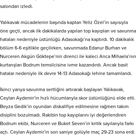
salondan izledi.
Yalıkavak mücadelenin başında kaptan Yeliz Özel’in sayısıyla
öne geçti, ancak ilk dakikalarda yapılan top kayıpları ve savunma
hataları nedeniyle üstünlüğü Adasokağı’na kaptırdı. 10 dakikalık
bölüm 6-6 eşitlikle geçilirken, savunmada Edanur Burhan ve
Nurceren Akgün Göktepe’nin direnci ile kaleci Anca Mihaela’nın
kurtarışları Bodrum temsilcisine ivme kazandırdı. Ancak basit
hatalar nedeniyle ilk devre 14-13 Adasokağı lehine tamamlandı.
İkinci yarıya savunma sertliğini artırarak başlayan Yalıkavak,
Ceylan Aydemir’in hızlı hücumlarıyla skor üstünlüğünü elde etti.
Beyza Gedik’in oyundan diskalifiye edilmesine rağmen takım
disiplini bozulmadı. Rakibin top kayıplarını iyi değerlendiren
Bodrum ekibi, Nurceren ve Buket Seven’in kritik sayılarıyla farkı
açtı. Ceylan Aydemir’in son saniye golüyle maç 29-23 sona erdi.