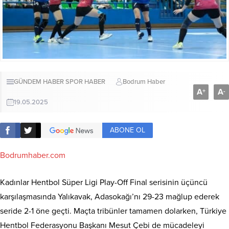
GÜNDEM HABER
SPOR HABER
Bodrum Haber
A
A
+
-
19.05.2025
ABONE OL
Bodrumhaber.com
Kadınlar Hentbol Süper Ligi Play-Off Final serisinin üçüncü
karşılaşmasında Yalıkavak, Adasokağı’nı 29-23 mağlup ederek
seride 2-1 öne geçti. Maçta tribünler tamamen dolarken, Türkiye
Hentbol Federasyonu Başkanı Mesut Çebi de mücadeleyi