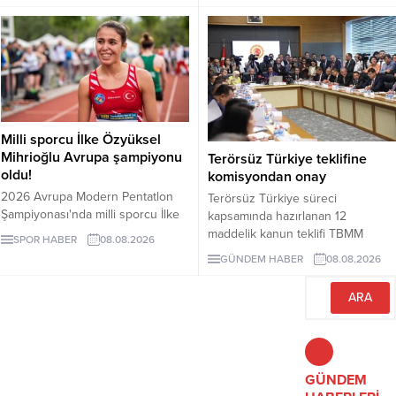
iddiaları nedeniyle Bodrum
zaman tamamlanacağı ve öğrenci
Belediye Başkanı Tamer
kabul edeceği belirsiz.
Mandalinci hakkında suç
duyurusunda bulundu.
Milli sporcu İlke Özyüksel
Mihrioğlu Avrupa şampiyonu
Terörsüz Türkiye teklifine
oldu!
komisyondan onay
2026 Avrupa Modern Pentatlon
Terörsüz Türkiye süreci
Şampiyonası'nda milli sporcu İlke
kapsamında hazırlanan 12
Özyüksel Mihrioğlu, altın madalya
maddelik kanun teklifi TBMM
SPOR HABER
08.08.2026
kazandı. Mihrioğlu, pentatlon'da
Adalet Komisyonunda kabul edildi.
GÜNDEM HABER
08.08.2026
ülkemize altın madalyayı getiren ilk
Teklif 5 ve 10 yıllık erteleme
sporcumuz oldu.
düzenlemeleri içeriyor.
GÜNDEM