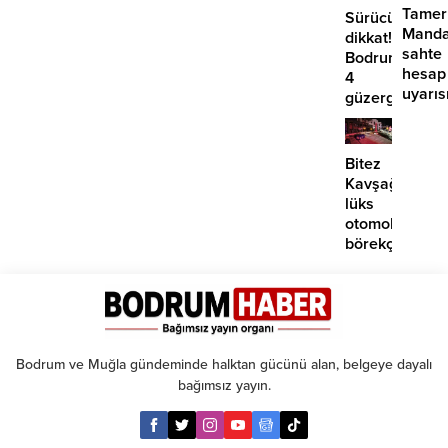
Tamer
Sürücüler
Manda
dikkat!
sahte
Bodrum’da
hesap
4
uyarıs
güzergahta
EDS
başlıyor
Bitez
Kavşağı’nda
lüks
otomobil
börekçiye
girdi:
2
yaralı
Bodrum ve Muğla gündeminde halktan gücünü alan, belgeye dayalı
bağımsız yayın.