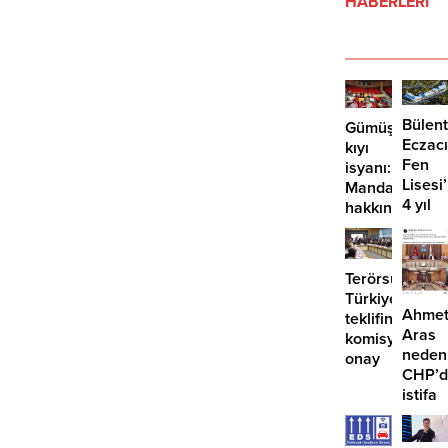
HABERLERİ
Bülent
Gümüşlük’te
Eczacı
kıyı
Fen
isyanı:
Lisesi
Mandalinci
4 yıl
hakkında
geçti,
suç
hâlâ
duyurusu
proje
Terörsüz
konuş
Türkiye
Ahme
teklifine
Aras
komisyondan
neden
onay
CHP’d
istifa
etmiyo