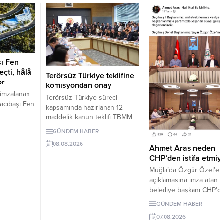
şı Fen
eçti, hâlâ
Terörsüz Türkiye teklifine
or
komisyondan onay
 imzalanan
Terörsüz Türkiye süreci
acıbaşı Fen
kapsamında hazırlanan 12
 sonra hâlâ
maddelik kanun teklifi TBMM
lüyor.
Adalet Komisyonunda kabul
GÜNDEM HABER
edildi. Teklif 5 ve 10 yıllık
öğrenci
08.08.2026
erteleme düzenlemeleri
Ahmet Aras neden
siz.
içeriyor.
CHP’den istifa etmi
Muğla’da Özgür Özel’e
açıklamasına imza atan 
belediye başkanı CHP’d
Milletvekilleri Yeni Parti
GÜNDEM HABER
geçerken belediye
07.08.2026
başkanlarının tutumu 