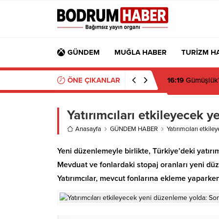
GÜNDEM
MUĞLA HABER
TURİZM H
ÖNE ÇIKANLAR
15:45
Bülent Ecz
Yatırımcıları etkileyecek 
Anasayfa
GÜNDEM HABER
Yatırımcıları etkil
Yeni düzenlemeyle birlikte, Türkiye’deki yatırım
Mevduat ve fonlardaki stopaj oranları yeni düzen
Yatırımcılar, mevcut fonlarına ekleme yaparken 