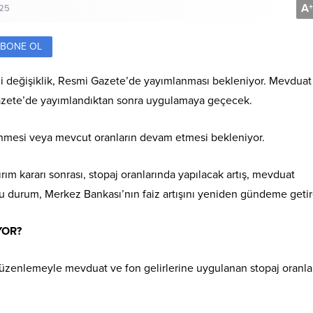
A
+
025
BONE OL
mli değişiklik, Resmi Gazete’de yayımlanması bekleniyor. Mevduat
i Gazete’de yayımlandıktan sonra uygulamaya geçecek.
lenmesi veya mevcut oranların devam etmesi bekleniyor.
ım kararı sonrası, stopaj oranlarında yapılacak artış, mevduat
Bu durum, Merkez Bankası’nın faiz artışını yeniden gündeme getire
YOR?
düzenlemeyle mevduat ve fon gelirlerine uygulanan stopaj oranla