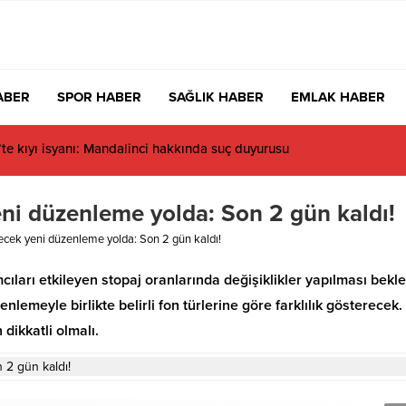
ABER
SPOR HABER
SAĞLIK HABER
EMLAK HABER
acıbaşı Fen Lisesi’nde 4 yıl geçti, hâlâ proje konuşuluyor
yeni düzenleme yolda: Son 2 gün kaldı!
eyecek yeni düzenleme yolda: Son 2 gün kaldı!
cıları etkileyen stopaj oranlarında değişiklikler yapılması bekle
lemeyle birlikte belirli fon türlerine göre farklılık gösterecek.
dikkatli olmalı.