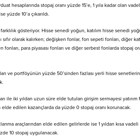
uat hesaplarında stopaj oranı yüzde 15’e, 1 yıla kadar olan vade
se yüzde 10’a çıkarıldı.
re farklılık gösteriyor. Hisse senedi yoğun, katılım hisse senedi yo
ıfır olarak kalırken; değişken fonlar, fon sepeti fonları, diğer kat
n fonları, para piyasası fonları ve diğer serbest fonlarda stopaj or
ulan ve portföyünün yüzde 50’sinden fazlası yerli hisse senetleri
k.
rı ile iki yıldan uzun süre elde tutulan girişim sermayesi yatırım
n elde edilen kazançlarda da yüzde 0 stopaj oranı korunacak.
lanma araçlarından elde edilen gelirlerde ise 1 yıldan kısa vadeli
üzde 10 stopaj uygulanacak.