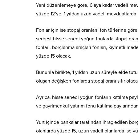
Yeni düzenlemeye göre, 6 aya kadar vadeli mevd
yüzde 12’ye, 1 yıldan uzun vadeli mevduatlarda i
Fonlar için ise stopaj oranları, fon türlerine gö
serbest hisse senedi yoğun fonlarda stopaj oranı s
fonları, borçlanma araçları fonları, kıymetli made
yüzde 15 olacak.
Bununla birlikte, 1 yıldan uzun süreyle elde tut
oluşan değişken fonlarda stopaj oranı sıfır olaca
Ayrıca, hisse senedi yoğun fonların katılma payla
ve gayrimenkul yatırım fonu katılma paylarında
Yurt içinde bankalar tarafından ihraç edilen borç
olanlarda yüzde 15, uzun vadeli olanlarda ise y