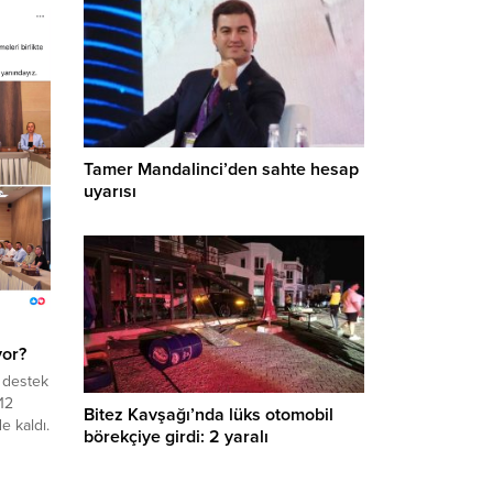
Tamer Mandalinci’den sahte hesap
uyarısı
yor?
 destek
12
Bitez Kavşağı’nda lüks otomobil
e kaldı.
börekçiye girdi: 2 yaralı
’ye
ve CHP