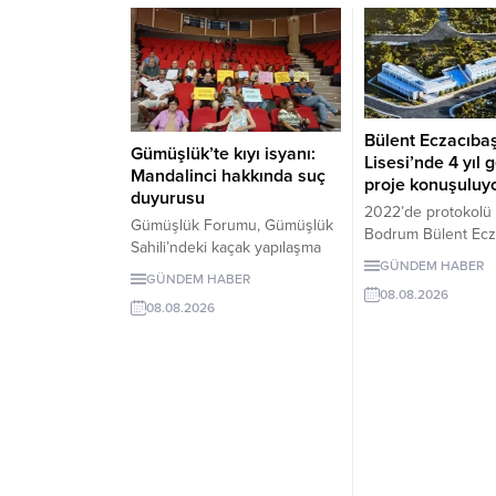
Bülent Eczacıba
Gümüşlük’te kıyı isyanı:
Lisesi’nde 4 yıl g
Mandalinci hakkında suç
proje konuşuluy
duyurusu
2022’de protokolü
Gümüşlük Forumu, Gümüşlük
Bodrum Bülent Ecz
Sahili’ndeki kaçak yapılaşma
Lisesi için dört yıl
GÜNDEM HABER
ve Çayıraltı Halk Plajı’ndaki
proje süreci görüşü
GÜNDEM HABER
işgal iddiaları nedeniyle
08.08.2026
Okulun ne zaman
08.08.2026
Bodrum Belediye Başkanı
tamamlanacağı ve 
Tamer Mandalinci hakkında
kabul edeceği belir
suç duyurusunda bulundu.