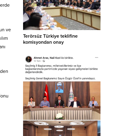
lerde
ğun ve
Terörsüz Türkiye teklifine
ılım
komisyondan onay
anı
nden
 fonu