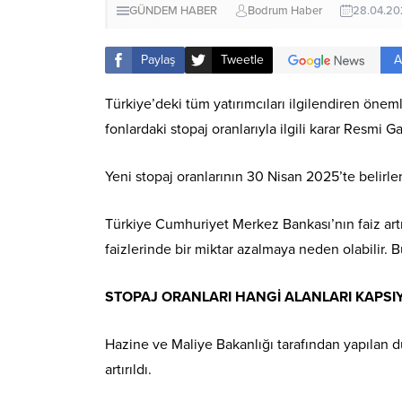
GÜNDEM HABER
Bodrum Haber
28.04.2
A
Paylaş
Tweetle
Türkiye’deki tüm yatırımcıları ilgilendiren öne
fonlardaki stopaj oranlarıyla ilgili karar Resm
Yeni stopaj oranlarının 30 Nisan 2025’te belir
Türkiye Cumhuriyet Merkez Bankası’nın faiz artır
faizlerinde bir miktar azalmaya neden olabilir. 
STOPAJ ORANLARI HANGİ ALANLARI KAPSI
Hazine ve Maliye Bakanlığı tarafından yapılan 
artırıldı.