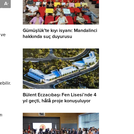
A
-
Gümüşlük’te kıyı isyanı: Mandalinci
 ve
hakkında suç duyurusu
bilir.
Bülent Eczacıbaşı Fen Lisesi’nde 4
yıl geçti, hâlâ proje konuşuluyor
rı