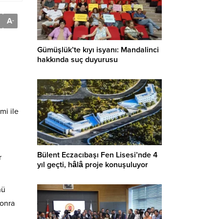
A
-
Gümüşlük’te kıyı isyanı: Mandalinci
hakkında suç duyurusu
mi ile
Bülent Eczacıbaşı Fen Lisesi’nde 4
r
yıl geçti, hâlâ proje konuşuluyor
nü
sonra