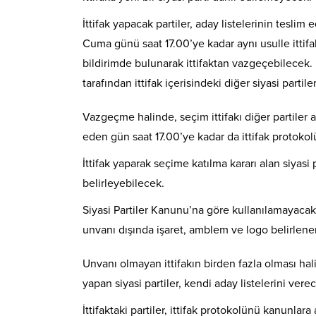
İttifak yapacak partiler, aday listelerinin tesli
Cuma günü saat 17.00’ye kadar aynı usulle ittif
bildirimde bulunarak ittifaktan vazgeçebilecek. 
tarafından ittifak içerisindeki diğer siyasi partile
Vazgeçme halinde, seçim ittifakı diğer partiler 
eden gün saat 17.00’ye kadar da ittifak protoko
İttifak yaparak seçime katılma kararı alan siyasi 
belirleyebilecek.
Siyasi Partiler Kanunu’na göre kullanılamayacak 
unvanı dışında işaret, amblem ve logo belirle
Unvanı olmayan ittifakın birden fazla olması hal
yapan siyasi partiler, kendi aday listelerini verec
İttifaktaki partiler, ittifak protokolünü kanunlar