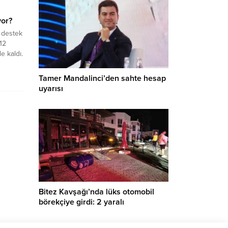
yor?
 destek
12
e kaldı.
’ye
Tamer Mandalinci’den sahte hesap
ve CHP
uyarısı
Bitez Kavşağı’nda lüks otomobil
börekçiye girdi: 2 yaralı