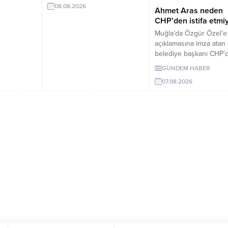
öğrenci
08.08.2026
erteleme düzenlemeleri
Ahmet Aras neden
siz.
içeriyor.
CHP’den istifa etmi
Muğla’da Özgür Özel’e
açıklamasına imza atan 
belediye başkanı CHP’d
Milletvekilleri Yeni Parti
GÜNDEM HABER
geçerken belediye
07.08.2026
başkanlarının tutumu 
yönetiminin sessizliği
tartışılıyor.