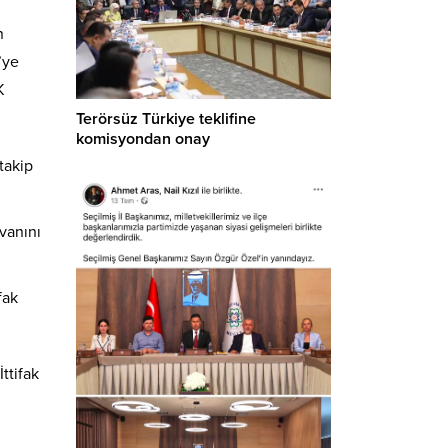
n
’ye
K
Terörsüz Türkiye teklifine
komisyondan onay
takip
nvanını
fak
ttifak