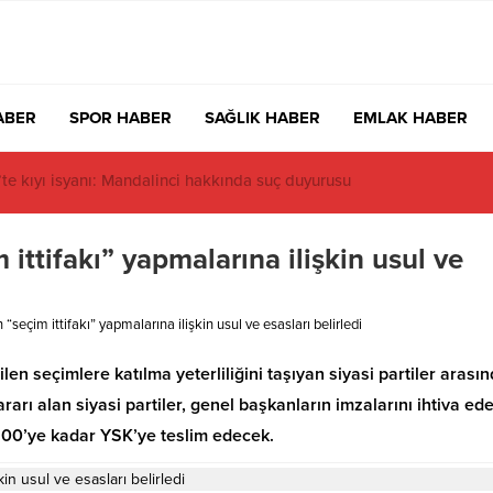
ABER
SPOR HABER
SAĞLIK HABER
EMLAK HABER
acıbaşı Fen Lisesi’nde 4 yıl geçti, hâlâ proje konuşuluyor
 ittifakı” yapmalarına ilişkin usul ve
n “seçim ittifakı” yapmalarına ilişkin usul ve esasları belirledi
ilen seçimlere katılma yeterliliğini taşıyan siyasi partiler arası
rarı alan siyasi partiler, genel başkanların imzalarını ihtiva ed
.00’ye kadar YSK’ye teslim edecek.