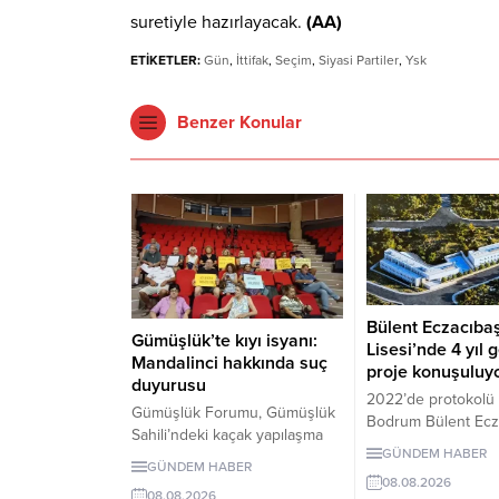
suretiyle hazırlayacak.
(AA)
ETİKETLER:
Gün
,
İttifak
,
Seçim
,
Siyasi Partiler
,
Ysk
Benzer Konular
Bülent Eczacıba
Gümüşlük’te kıyı isyanı:
Lisesi’nde 4 yıl g
Mandalinci hakkında suç
proje konuşuluy
duyurusu
2022’de protokolü
Gümüşlük Forumu, Gümüşlük
Bodrum Bülent Ecz
Sahili’ndeki kaçak yapılaşma
Lisesi için dört yıl
GÜNDEM HABER
ve Çayıraltı Halk Plajı’ndaki
proje süreci görüşü
GÜNDEM HABER
işgal iddiaları nedeniyle
08.08.2026
Okulun ne zaman
08.08.2026