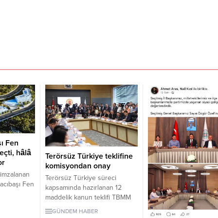
şı Fen
eçti, hâlâ
Terörsüz Türkiye teklifine
or
komisyondan onay
 imzalanan
Terörsüz Türkiye süreci
acıbaşı Fen
kapsamında hazırlanan 12
 sonra hâlâ
maddelik kanun teklifi TBMM
lüyor.
Adalet Komisyonunda kabul
GÜNDEM HABER
edildi. Teklif 5 ve 10 yıllık