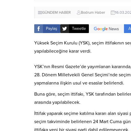
GÜNDEM HABER
Bodrum Haber
16.03.20
A
Paylaş
Tweetle
Yüksek Seçim Kurulu (YSK), seçim ittifakının seçi
yapılabileceğine karar verdi.
YSK’nın Resmi Gazete’de yayımlanan kararında, 
28. Dönem Milletvekili Genel Seçimi’nde seçimlere
yapmalarına ilişkin usul ve esaslar belirlendi.
Buna göre, seçim ittifakı, YSK tarafından belirlen
arasında yapılabilecek.
İttifak yaparak seçime katılma kararı alan siyasi 
seçim takviminde belirlenen 24 Mart Cuma günü 
ittifaka yeni bir siyasi parti dahil edilemeyecek.