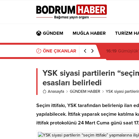
GÜNDEM
MUĞLA HABER
TURİZM H
ÖNE ÇIKANLAR
15:45
Bülent Ecz
YSK siyasi partilerin “seçim
esasları belirledi
Anasayfa
GÜNDEM HABER
YSK siyasi partileri
Seçim ittifakı, YSK tarafından belirlenip ilan ed
yapılabilecek. İttifak yaparak seçime katılma ka
ittifak protokolünü 24 Mart Cuma günü saat 17