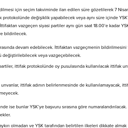
m edilmesi için seçim takviminde ilan edilen süre gözetilerek 7 Nisa
ak protokolünde değişiklik yapabilecek veya aynı süre içinde YSK
İttifaktan vazgeçen siyasi partiler aynı gün saat 18.00’e kadar YS
re bildirilecek.
arasında devam edebilecek. İttifaktan vazgeçmenin bildirilmesini 
lü değiştirilebilecek veya vazgeçebilecek.
partiler, ittifak protokolünde oy pusulasında kullanılacak ittifak u
unvanlar, ittifak adının belirlenmesinde de kullanılamayacak, itti
nemeyecek.
inde ise bunlar YSK’ye başvuru sırasına göre numaralandırılacak. İ
ekler.
a aykırı olmadan ve YSK tarafından belirtilen ilkeleri dikkate almak