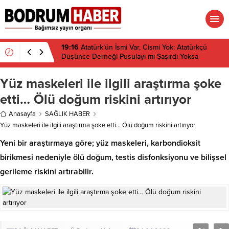
19:16
Atatürk’ün İsmi Var, Cismi Yok: Atatürkçü
Düşünce Derneği Pusulayı mı Şaşırdı Yoksa
Navigasyon mu Bozuldu?
Yüz maskeleri ile ilgili araştırma şoke
etti… Ölü doğum riskini artırıyor
Anasayfa
SAĞLIK HABER
Yüz maskeleri ile ilgili araştırma şoke etti… Ölü doğum riskini artırıyor
Yeni bir araştırmaya göre; yüz maskeleri, karbondioksit
birikmesi nedeniyle ölü doğum, testis disfonksiyonu ve bilişsel
gerileme riskini artırabilir.