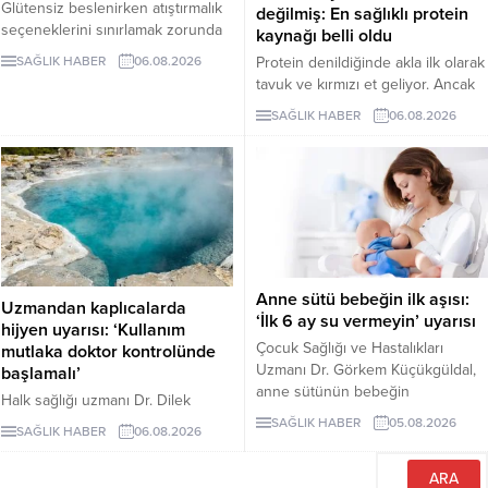
Glütensiz beslenirken atıştırmalık
değilmiş: En sağlıklı protein
seçeneklerini sınırlamak zorunda
kaynağı belli oldu
değilsiniz. Evde kolayca
Protein denildiğinde akla ilk olarak
SAĞLIK HABER
06.08.2026
hazırlayabileceğiniz bu 5 glütensiz
tavuk ve kırmızı et geliyor. Ancak
tarif, hem pratik hem de lezzetli
bilim insanları, son yıllarda yapılan
SAĞLIK HABER
06.08.2026
alternatifler sunuyor.
araştırmaların kurubaklagilleri daha
sağlıklı bir protein kaynağı olarak
öne çıkardığını belirtiyor. Özellikle
mercimek, nohut ve fasulyenin
hem yüksek protein hem de lif
içeriğiyle uzun vadeli sağlık
açısından önemli avantajlar
sunduğu ifade ediliyor.
Anne sütü bebeğin ilk aşısı:
Uzmandan kaplıcalarda
‘İlk 6 ay su vermeyin’ uyarısı
hijyen uyarısı: ‘Kullanım
Çocuk Sağlığı ve Hastalıkları
mutlaka doktor kontrolünde
Uzmanı Dr. Görkem Küçükgüldal,
başlamalı’
anne sütünün bebeğin
Halk sağlığı uzmanı Dr. Dilek
bağışıklığını güçlendiren ve yaşam
Aslan, kaplıcaların kas ve iskelet
SAĞLIK HABER
05.08.2026
SAĞLIK HABER
06.08.2026
boyu sağlığın temelini oluşturan
sistemi rahatsızlıkları ile stresin
“canlı bir biyolojik mucize”
azaltılmasında yarar
olduğunu söyledi. Küçükgüldal,
sağlayabileceğini ancak hijyen