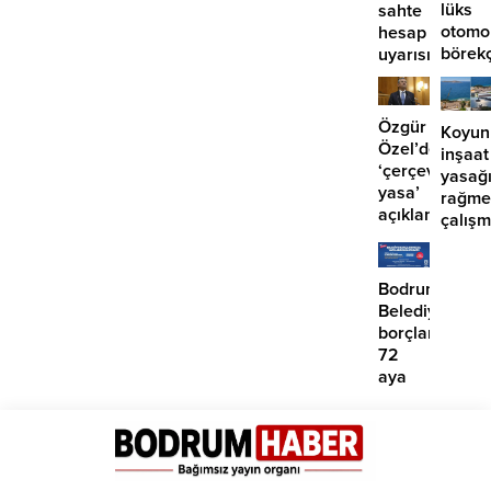
lüks
sahte
otomo
hesap
börek
uyarısı
girdi:
2
yaralı
Özgür
Koyun
Özel’den
inşaat
‘çerçeve
yasağ
yasa’
rağme
açıklaması:
çalış
‘İmza
iddias
atma
çabamız
Bodrum
yok’
Belediyesinde
borçlara
72
aya
kadar
taksit