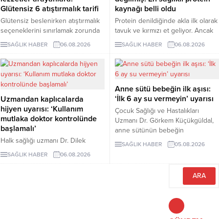
Glütensiz 6 atıştırmalık tarifi
kaynağı belli oldu
Glütensiz beslenirken atıştırmalık
Protein denildiğinde akla ilk olarak
seçeneklerini sınırlamak zorunda
tavuk ve kırmızı et geliyor. Ancak
değilsiniz. Evde kolayca
bilim insanları, son yıllarda yapılan
SAĞLIK HABER
06.08.2026
SAĞLIK HABER
06.08.2026
hazırlayabileceğiniz bu 5 glütensiz
araştırmaların kurubaklagilleri daha
tarif, hem pratik hem de lezzetli
sağlıklı bir protein kaynağı olarak
alternatifler sunuyor.
öne çıkardığını belirtiyor. Özellikle
mercimek, nohut ve fasulyenin
Anne sütü bebeğin ilk aşısı:
hem yüksek protein hem de lif
‘İlk 6 ay su vermeyin’ uyarısı
Uzmandan kaplıcalarda
içeriğiyle uzun vadeli sağlık
hijyen uyarısı: ‘Kullanım
açısından önemli avantajlar
Çocuk Sağlığı ve Hastalıkları
mutlaka doktor kontrolünde
sunduğu ifade ediliyor.
Uzmanı Dr. Görkem Küçükgüldal,
başlamalı’
anne sütünün bebeğin
bağışıklığını güçlendiren ve yaşam
Halk sağlığı uzmanı Dr. Dilek
SAĞLIK HABER
05.08.2026
boyu sağlığın temelini oluşturan
Aslan, kaplıcaların kas ve iskelet
SAĞLIK HABER
06.08.2026
“canlı bir biyolojik mucize”
sistemi rahatsızlıkları ile stresin
olduğunu söyledi. Küçükgüldal,
azaltılmasında yarar
doğumdan sonraki ilk saatte
sağlayabileceğini ancak hijyen
emzirmeye başlanması ve ilk 6 ay
kurallarına uyulmaması ve bilinçsiz
yalnızca anne sütü verilmesi
kullanımın ciddi sağlık sorunlarına
gerektiğini vurguladı.
yol açabileceğini belirtti. Aslan,
kaplıca tedavisinin mutlaka sağlık