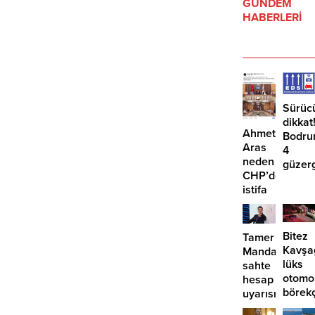
GÜNDEM
çalışanlarının önerisiyle
HABERLERİ
uygulanması gerektiğini vurguladı.
Sürüc
dikkat
Ahmet
Bodru
Aras
4
neden
güzer
CHP’den
EDS
istifa
başlıy
etmiyor?
Bitez
Tamer
Kavşa
Mandalinci’de
lüks
sahte
otomo
hesap
börek
uyarısı
girdi: