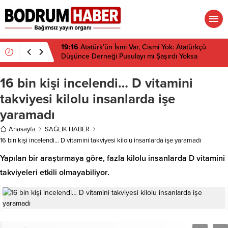
19:16
Atatürk’ün İsmi Var, Cismi Yok: Atatürkçü
Düşünce Derneği Pusulayı mı Şaşırdı Yoksa
Navigasyon mu Bozuldu?
16 bin kişi incelendi… D vitamini
takviyesi kilolu insanlarda işe
yaramadı
Anasayfa
SAĞLIK HABER
16 bin kişi incelendi… D vitamini takviyesi kilolu insanlarda işe yaramadı
Yapılan bir araştırmaya göre, fazla kilolu insanlarda D vitamini
takviyeleri etkili olmayabiliyor.