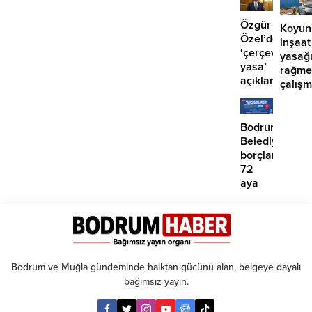
2
yaralı
Özgür
Koyun
Özel’den
inşaat
‘çerçeve
yasağ
yasa’
rağme
açıklaması:
çalış
‘İmza
iddias
atma
çabamız
Bodrum
yok’
Belediyesinde
borçlara
72
aya
kadar
taksit
Bodrum ve Muğla gündeminde halktan gücünü alan, belgeye dayalı
bağımsız yayın.