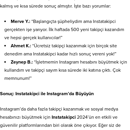
kalmış ve kısa sürede sonuç almıştır. İşte bazı yorumlar:
Merve Y.:
“Başlangıçta şüpheliydim ama Instatakipci
gerçekten işe yarıyor. İlk haftada 500 yeni takipçi kazandım
ve hepsi gerçek kullanıcılar!”
Ahmet K.:
“Ücretsiz takipçi kazanmak için birçok site
denedim ama Instatakipci kadar hızlı sonuç vereni yok!”
Zeynep B.:
“İşletmemin Instagram hesabını büyütmek için
kullandım ve takipçi sayım kısa sürede iki katına çıktı. Çok
memnunum!”
Sonuç: Instatakipci ile Instagram’da Büyüyün
Instagram’da daha fazla takipçi kazanmak ve sosyal medya
hesabınızı büyütmek için
Instatakipci
2024’ün en etkili ve
güvenilir platformlarından biri olarak öne çıkıyor. Eğer siz de