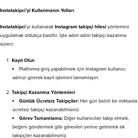
Instatakipci’yi Kullanmanın Yolları
Instatakipci
’yi kullanarak
Instagram takipçi hilesi
yöntemini
uygulamak oldukça basittir. İşte adım adım takipçi kazanma
süreci:
Kayıt Olun
Platforma giriş yapabilmek için Instagram kullanıcı
adınızı girerek kayıt işlemini tamamlayın.
Takipçi Kazanma Yöntemleri
Günlük Ücretsiz Takipçiler:
Her gün belirli bir miktarda
ücretsiz takipçi kazanabilirsiniz.
Görev Tamamlama:
Diğer kullanıcıları takip etmek,
beğeni göndermek gibi görevleri yerine getirerek ek
takipçiler kazanabilirsiniz.