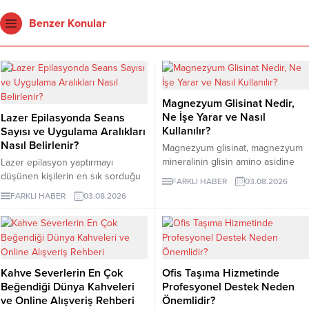
Benzer Konular
Magnezyum Glisinat Nedir,
Ne İşe Yarar ve Nasıl
Lazer Epilasyonda Seans
Kullanılır?
Sayısı ve Uygulama Aralıkları
Nasıl Belirlenir?
Magnezyum glisinat, magnezyum
mineralinin glisin amino asidine
Lazer epilasyon yaptırmayı
bağlandığı bir takviye formudur.
düşünen kişilerin en sık sorduğu
FARKLI HABER
03.08.2026
Glisin, vücudun protein yapımında
konuların başında kaç seans
FARKLI HABER
03.08.2026
kullandığı en küçük amino asittir
gerektiği gelir. Ancak bu soruya
ve burada minerali taşıyan bileşen
herkes için geçerli tek bir sayı
olarak görev yapar.
vermek mümkün değildir. Cilt
rengi, kılın kalınlığı, uygulama
bölgesi ve hormonal özellikler
Kahve Severlerin En Çok
Ofis Taşıma Hizmetinde
seans planını etkileyebilir. İzmir
Beğendiği Dünya Kahveleri
Profesyonel Destek Neden
lazer epilasyon seçenekleri
ve Online Alışveriş Rehberi
Önemlidir?
araştırılırken kısa sürede kesin