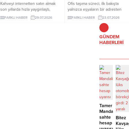
sonuç vadeden açıklamalarla
Kahveyi internetten satın almak
Ofis taşıma süreci, ilk bakışta
karşılaşılabilir....
son yıllarda hızla yaygınlaştı,
yalnızca eşyaların bir adresten
çünkü artık dünyanın en özel
başka bir adrese götürülmesi gibi
FARKLI HABER
29.07.2026
FARKLI HABER
23.07.2026
yörelerinden gelen çekirdekler
görünse de kurumsal işletmeler
birkaç tıkla kapınıza kadar
için bundan çok daha geniş bir
ulaşabiliyor.
anlam taşır.
GÜNDEM
HABERLERİ
Tamer
Mandalinci’de
sahte
Bitez
hesap
Kavşa
uyarısı