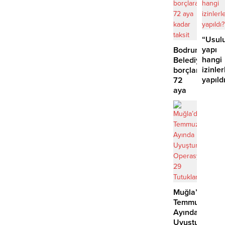
“Usulu
yapı
Bodrum
hangi
Belediyesinde
izinler
borçlara
yapıld
72
aya
kadar
taksit
Muğla’da
Temmuz
Ayında
Uyuşturucu