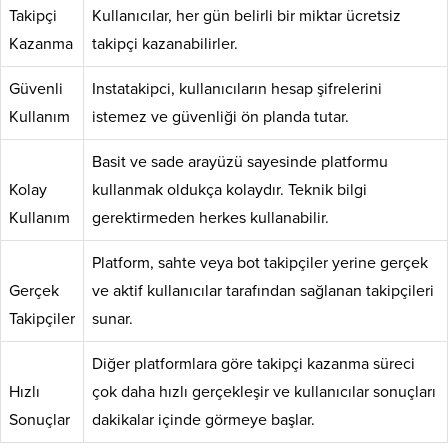
Takipçi
Kullanıcılar, her gün belirli bir miktar ücretsiz
Kazanma
takipçi kazanabilirler.
Güvenli
Instatakipci, kullanıcıların hesap şifrelerini
Kullanım
istemez ve güvenliği ön planda tutar.
Basit ve sade arayüzü sayesinde platformu
Kolay
kullanmak oldukça kolaydır. Teknik bilgi
Kullanım
gerektirmeden herkes kullanabilir.
Platform, sahte veya bot takipçiler yerine gerçek
Gerçek
ve aktif kullanıcılar tarafından sağlanan takipçileri
Takipçiler
sunar.
Diğer platformlara göre takipçi kazanma süreci
Hızlı
çok daha hızlı gerçekleşir ve kullanıcılar sonuçları
Sonuçlar
dakikalar içinde görmeye başlar.