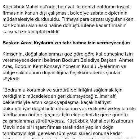
Küçükbük Mahallesi’nde, hafriyat ile denizi dolduran inşaat
firmasının kanun dışı çalışması, belediye zabıta ekiplerinin
müdahalesiyle durduruldu. Firmaya para cezası uygulanırken,
söz konusu alan eski haline dönüştürülene kadar firmanın
çalışma izinleri iptal edildi.
Başkan Aras: Kıyılarımızın tahribatına izin vermeyeceğim
Kimsenin, doğal alanlarımızı göz göre göre katletmesine izin
veremeyeceklerini belirten Bodrum Belediye Başkanı Ahmet
Aras, Bodrum Kent Konseyi Yönetim Kurulu Üyelerinin ve
bölge sakinlerinin duyarlılığına teşekkür ederek şunları
söyledi:
“Bodrum’u korumak ve sürdürülebilirliğini sağlamak için
verdiğimiz mücadeleden geri durmayacağız. İmar affı
beklentisiyle artan kaçak yapılaşma, kaçak hafriyat
dökümleriyle doğal bitki örtüsünün yok edilmesi ve kıyılardaki
tahribatının önüne geçmek için ekiplerimizle gece gündüz
çalışmalarımızı sürdürüyoruz. Küçükbük Mahallesi Kızılburun
Mevkiinde bir inşaat firması tarafından yapılan doğa
tahribatıyla ilgili gereken tüm yasal süreci sonuna kadar