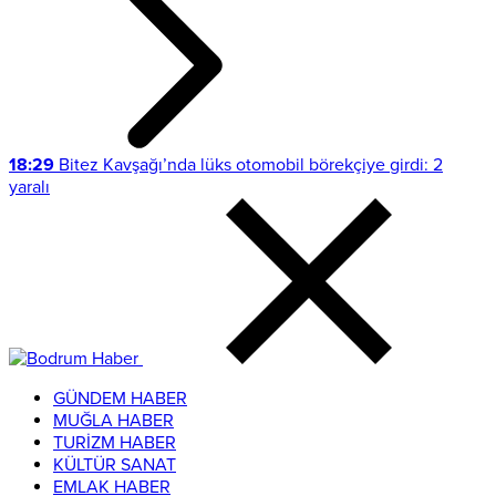
18:29
Bitez Kavşağı’nda lüks otomobil börekçiye girdi: 2
yaralı
GÜNDEM HABER
MUĞLA HABER
TURİZM HABER
KÜLTÜR SANAT
EMLAK HABER