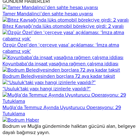
GÜNDEM HABERLERİ
Tamer Mandalinci’den sahte hesap uyarısı
Bitez Kavşağı’nda lüks otomobil börekçiye girdi: 2 yaralı
Özgür Özel’den ‘çerçeve yasa’ açıklaması: ‘İmza atma
çabamız yok’
Koyunbaba’da inşaat yasağına rağmen çalışma iddiası
Bodrum Belediyesinden borçlara 72 aya kadar taksit
“Usuluk’taki yapı hangi izinlerle yapıldı?”
Muğla’da Temmuz Ayında Uyuşturucu Operasyonu: 29
Tutuklama
Bodrum ve Muğla gündeminde halktan gücünü alan, belgeye
dayalı bağımsız yayın.