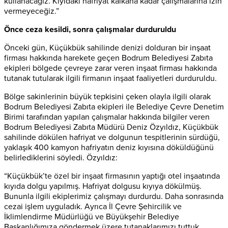
kullanacağız. Kıyıdaki hafriyat kalkana kadar çalışmalarına izin
vermeyeceğiz.”
Önce ceza kesildi, sonra çalışmalar durduruldu
Önceki gün, Küçükbük sahilinde denizi dolduran bir inşaat
firması hakkında harekete geçen Bodrum Belediyesi Zabıta
ekipleri bölgede çevreye zarar veren inşaat firması hakkında
tutanak tutularak ilgili firmanın inşaat faaliyetleri durduruldu.
Bölge sakinlerinin büyük tepkisini çeken olayla ilgili olarak
Bodrum Belediyesi Zabıta ekipleri ile Belediye Çevre Denetim
Birimi tarafından yapılan çalışmalar hakkında bilgiler veren
Bodrum Belediyesi Zabıta Müdürü Deniz Özyıldız, Küçükbük
sahilinde dökülen hafriyat ve dolgunun tespitlerinin sürdüğü,
yaklaşık 400 kamyon hafriyatın deniz kıyısına döküldüğünü
belirlediklerini söyledi. Özyıldız:
“Küçükbük’te özel bir inşaat firmasının yaptığı otel inşaatında
kıyıda dolgu yapılmış. Hafriyat dolgusu kıyıya dökülmüş.
Bununla ilgili ekiplerimiz çalışmayı durdurdu. Daha sonrasında
cezai işlem uyguladık. Ayrıca İl Çevre Şehircilik ve
İklimlendirme Müdürlüğü ve Büyükşehir Belediye
Başkanlığımıza göndermek üzere tutanaklarımızı tuttuk.