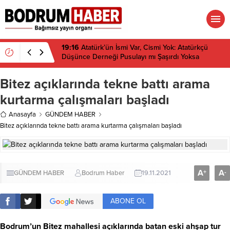
19:16
Atatürk’ün İsmi Var, Cismi Yok: Atatürkçü
Düşünce Derneği Pusulayı mı Şaşırdı Yoksa
Navigasyon mu Bozuldu?
Bitez açıklarında tekne battı arama
kurtarma çalışmaları başladı
Anasayfa
GÜNDEM HABER
Bitez açıklarında tekne battı arama kurtarma çalışmaları başladı
A
A
+
-
GÜNDEM HABER
Bodrum Haber
19.11.2021
ABONE OL
Bodrum’un Bitez mahallesi açıklarında batan eski ahşap tur