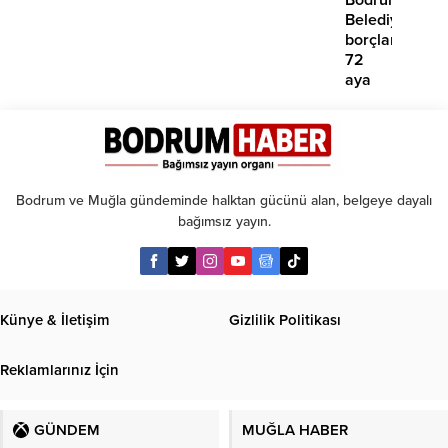
yok’
Belediyesinde
borçlara
72
aya
kadar
taksit
Bodrum ve Muğla gündeminde halktan gücünü alan, belgeye dayalı
bağımsız yayın.
Künye & İletişim
Gizlilik Politikası
Reklamlarınız İçin
GÜNDEM
MUĞLA HABER