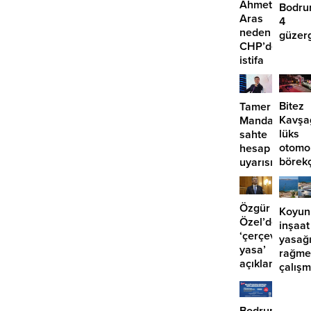
Ahmet
Bodru
Aras
4
neden
güzer
CHP’den
EDS
istifa
başlıy
etmiyor?
Bitez
Tamer
Kavşa
Mandalinci’de
lüks
sahte
otomo
hesap
börek
uyarısı
girdi:
2
yaralı
Özgür
Koyun
Özel’den
inşaat
‘çerçeve
yasağ
yasa’
rağme
açıklaması:
çalış
‘İmza
iddias
atma
çabamız
Bodrum