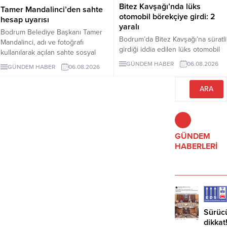
Bitez Kavşağı’nda lüks
Tamer Mandalinci’den sahte
otomobil börekçiye girdi: 2
hesap uyarısı
yaralı
Bodrum Belediye Başkanı Tamer
Bodrum’da Bitez Kavşağı’na süratli
Mandalinci, adı ve fotoğrafı
girdiği iddia edilen lüks otomobil
kullanılarak açılan sahte sosyal
börekçiye girdi. Kazada sürücü ve
medya hesaplarına karşı uyarıda
GÜNDEM HABER
06.08.2026
GÜNDEM HABER
06.08.2026
yolcu yaralandı.
bulundu. Mandalinci, tek resmî
hesabının @tamermandalinci
olduğunu açıkladı.
GÜNDEM
HABERLERİ
Sürüc
dikkat