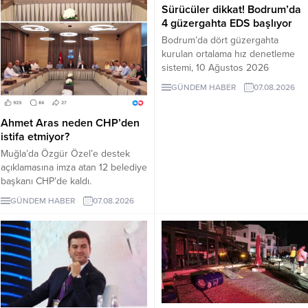
Sürücüler dikkat! Bodrum’da
4 güzergahta EDS başlıyor
Bodrum’da dört güzergahta
kurulan ortalama hız denetleme
sistemi, 10 Ağustos 2026
Pazartesi günü devreye girecek.
GÜNDEM HABER
07.08.2026
İşte EDS uygulanacak yollar.
Ahmet Aras neden CHP’den
istifa etmiyor?
Muğla’da Özgür Özel’e destek
açıklamasına imza atan 12 belediye
başkanı CHP’de kaldı.
Milletvekilleri Yeni Parti’ye
GÜNDEM HABER
07.08.2026
geçerken belediye başkanlarının
tutumu ve CHP yönetiminin
sessizliği tartışılıyor.