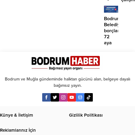
‘İmza
iddias
atma
çabamız
Bodrum
yok’
Belediyesinde
borçlara
72
aya
kadar
taksit
Bodrum ve Muğla gündeminde halktan gücünü alan, belgeye dayalı
bağımsız yayın.
Künye & İletişim
Gizlilik Politikası
Reklamlarınız İçin