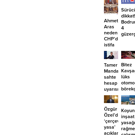
Sürüc
dikkat
Ahmet
Bodru
Aras
4
neden
güzer
CHP’den
EDS
istifa
başlıy
etmiyor?
Bitez
Tamer
Kavşa
Mandalinci’de
lüks
sahte
otomo
hesap
börek
uyarısı
girdi:
2
yaralı
Özgür
Koyun
Özel’den
inşaat
‘çerçeve
yasağ
yasa’
rağme
açıklaması:
çalış