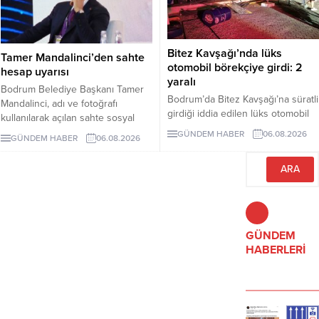
Bitez Kavşağı’nda lüks
Tamer Mandalinci’den sahte
otomobil börekçiye girdi: 2
hesap uyarısı
yaralı
Bodrum Belediye Başkanı Tamer
Bodrum’da Bitez Kavşağı’na süratli
Mandalinci, adı ve fotoğrafı
girdiği iddia edilen lüks otomobil
kullanılarak açılan sahte sosyal
börekçiye girdi. Kazada sürücü ve
medya hesaplarına karşı uyarıda
GÜNDEM HABER
06.08.2026
GÜNDEM HABER
06.08.2026
yolcu yaralandı.
bulundu. Mandalinci, tek resmî
hesabının @tamermandalinci
olduğunu açıkladı.
GÜNDEM
HABERLERİ