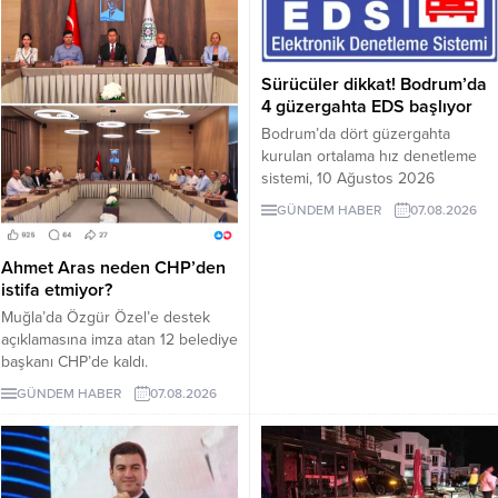
Sürücüler dikkat! Bodrum’da
4 güzergahta EDS başlıyor
Bodrum’da dört güzergahta
kurulan ortalama hız denetleme
sistemi, 10 Ağustos 2026
Pazartesi günü devreye girecek.
GÜNDEM HABER
07.08.2026
İşte EDS uygulanacak yollar.
Ahmet Aras neden CHP’den
istifa etmiyor?
Muğla’da Özgür Özel’e destek
açıklamasına imza atan 12 belediye
başkanı CHP’de kaldı.
Milletvekilleri Yeni Parti’ye
GÜNDEM HABER
07.08.2026
geçerken belediye başkanlarının
tutumu ve CHP yönetiminin
sessizliği tartışılıyor.