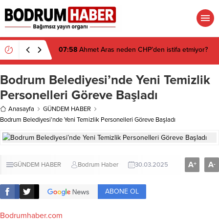
07:58
Ahmet Aras neden CHP’den istifa etmiyor?
Bodrum Belediyesi’nde Yeni Temizlik
Personelleri Göreve Başladı
Anasayfa
GÜNDEM HABER
Bodrum Belediyesi’nde Yeni Temizlik Personelleri Göreve Başladı
A
A
+
-
GÜNDEM HABER
Bodrum Haber
30.03.2025
ABONE OL
Bodrumhaber.com