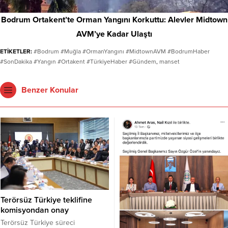
Bodrum Ortakent’te Orman Yangını Korkuttu: Alevler Midtown
AVM’ye Kadar Ulaştı
ETİKETLER:
#Bodrum #Muğla #OrmanYangını #MidtownAVM #BodrumHaber
#SonDakika #Yangın #Ortakent #TürkiyeHaber #Gündem
,
manset
Benzer Konular
Terörsüz Türkiye teklifine
komisyondan onay
Terörsüz Türkiye süreci