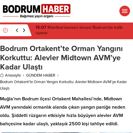
14:41
ADD Muğla, Yeni Parti’nin arka bahçesi mi
oldu?
Bodrum Ortakent’te Orman Yangını
Korkuttu: Alevler Midtown AVM’ye
Kadar Ulaştı
Anasayfa
GÜNDEM HABER
Bodrum Ortakent’te Orman Yangını Korkuttu: Alevler Midtown AVM’ye Kadar
Ulaştı
Muğla’nın Bodrum ilçesi Ortakent Mahallesi’nde, Midtown
AVM yanındaki ormanlık alanda çıkan yangın paniğe neden
oldu. Şiddetli rüzgarın etkisiyle hızla büyüyen alevler AVM
bahçesine kadar ulaştı, yaklaşık 2500 kişi tahliye edildi.