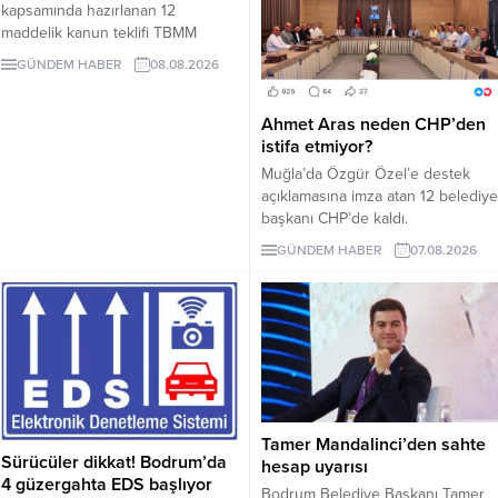
kapsamında hazırlanan 12
maddelik kanun teklifi TBMM
Adalet Komisyonunda kabul edildi.
GÜNDEM HABER
08.08.2026
Teklif 5 ve 10 yıllık erteleme
düzenlemeleri içeriyor.
Ahmet Aras neden CHP’den
istifa etmiyor?
Muğla’da Özgür Özel’e destek
açıklamasına imza atan 12 belediye
başkanı CHP’de kaldı.
Milletvekilleri Yeni Parti’ye
GÜNDEM HABER
07.08.2026
geçerken belediye başkanlarının
tutumu ve CHP yönetiminin
sessizliği tartışılıyor.
Tamer Mandalinci’den sahte
Sürücüler dikkat! Bodrum’da
hesap uyarısı
4 güzergahta EDS başlıyor
Bodrum Belediye Başkanı Tamer