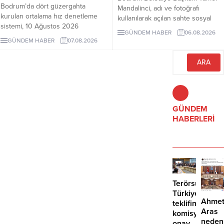
Bodrum’da dört güzergahta
Mandalinci, adı ve fotoğrafı
kurulan ortalama hız denetleme
kullanılarak açılan sahte sosyal
sistemi, 10 Ağustos 2026
medya hesaplarına karşı uyarıda
GÜNDEM HABER
06.08.2026
Pazartesi günü devreye girecek.
bulundu. Mandalinci, tek resmî
GÜNDEM HABER
07.08.2026
İşte EDS uygulanacak yollar.
hesabının @tamermandalinci
olduğunu açıkladı.
GÜNDEM
HABERLERİ
Terörsüz
Türkiye
Ahme
teklifine
Aras
komisyondan
neden
onay