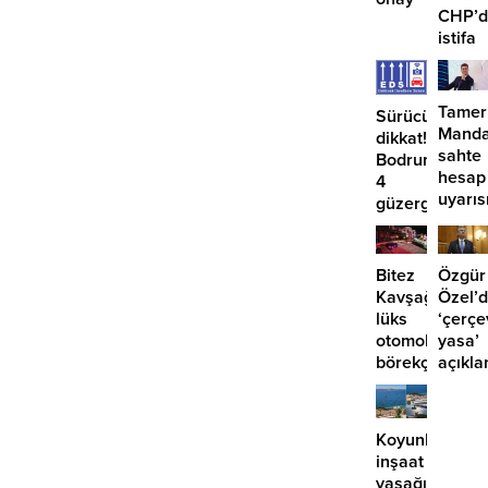
CHP’d
istifa
etmiyo
Tamer
Sürücüler
Manda
dikkat!
sahte
Bodrum’da
hesap
4
uyarıs
güzergahta
EDS
başlıyor
Bitez
Özgür
Kavşağı’nda
Özel’
lüks
‘çerçe
otomobil
yasa’
börekçiye
açıkla
girdi:
‘İmza
2
atma
yaralı
çabam
Koyunbaba’d
yok’
inşaat
yasağına