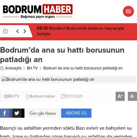
06:12
Manifest Bodrum’da binlerce hayranıyla
buluştu
Bodrum’da ana su hattı borusunun
patladığı an
Anasayfa
BH TV
Bodrum’da ana su hattı borusunun patladığı an
A
A
+
-
BH TV
Bodrum Haber
01.11.2021
ABONE OL
Basınçlı su asfaltları yerinden söktü Bazı evleri ve bahçeleri su
bastı. İçme su hattından çıkan basınçlı su asfaltları da yerinden