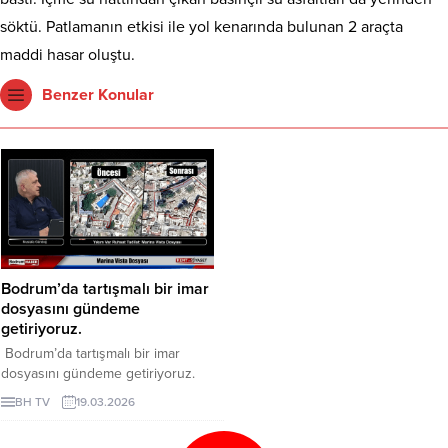
söktü. Patlamanın etkisi ile yol kenarında bulunan 2 araçta
maddi hasar oluştu.
Benzer Konular
Bodrum’da tartışmalı bir imar
dosyasını gündeme
getiriyoruz.
Bodrum’da tartışmalı bir imar
dosyasını gündeme getiriyoruz.
Eskiçeşme Mahallesi’nde bulunan
BH TV
19.03.2026
ve kamuoyunun Marina Vista Otel
olarak bildiği 816 ada 11 parseldeki