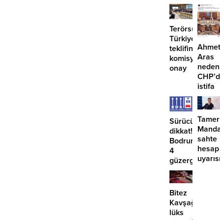
geçti,
suç
hâlâ
duyurusu
proje
Terörsüz
konuş
Türkiye
Ahme
teklifine
Aras
komisyondan
neden
onay
CHP’d
istifa
etmiyo
Tamer
Sürücüler
Manda
dikkat!
sahte
Bodrum’da
hesap
4
uyarıs
güzergahta
EDS
başlıyor
Bitez
Kavşağı’nda
lüks