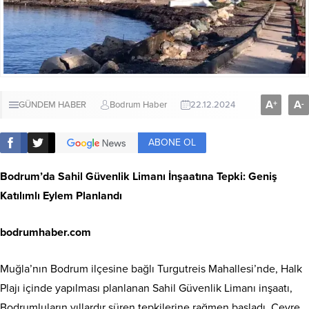
A
A
+
-
GÜNDEM HABER
Bodrum Haber
22.12.2024
ABONE OL
Bodrum’da Sahil Güvenlik Limanı İnşaatına Tepki: Geniş
Katılımlı Eylem Planlandı
bodrumhaber.com
Muğla’nın Bodrum ilçesine bağlı Turgutreis Mahallesi’nde, Halk
Plajı içinde yapılması planlanan Sahil Güvenlik Limanı inşaatı,
Bodrumluların yıllardır süren tepkilerine rağmen başladı. Çevre