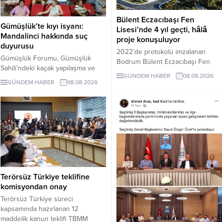
Bülent Eczacıbaşı Fen
Gümüşlük’te kıyı isyanı:
Lisesi’nde 4 yıl geçti, hâlâ
Mandalinci hakkında suç
proje konuşuluyor
duyurusu
2022’de protokolü imzalanan
Gümüşlük Forumu, Gümüşlük
Bodrum Bülent Eczacıbaşı Fen
Sahili’ndeki kaçak yapılaşma ve
Lisesi için dört yıl sonra hâlâ proje
GÜNDEM HABER
08.08.2026
Çayıraltı Halk Plajı’ndaki işgal
süreci görüşülüyor. Okulun ne
GÜNDEM HABER
08.08.2026
iddiaları nedeniyle Bodrum
zaman tamamlanacağı ve öğrenci
Belediye Başkanı Tamer
kabul edeceği belirsiz.
Mandalinci hakkında suç
duyurusunda bulundu.
Terörsüz Türkiye teklifine
komisyondan onay
Terörsüz Türkiye süreci
kapsamında hazırlanan 12
maddelik kanun teklifi TBMM