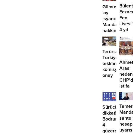
Bülent
Gümüşlük’te
Eczacı
kıyı
Fen
isyanı:
Lisesi
Mandalinci
4 yıl
hakkında
geçti,
suç
hâlâ
duyurusu
proje
Terörsüz
konuş
Türkiye
Ahme
teklifine
Aras
komisyondan
neden
onay
CHP’d
istifa
etmiyo
Tamer
Sürücüler
Manda
dikkat!
sahte
Bodrum’da
hesap
4
uyarıs
güzergahta