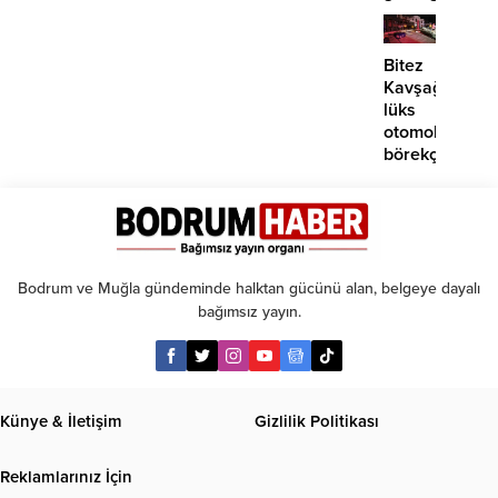
EDS
başlıyor
Bitez
Kavşağı’nda
lüks
otomobil
börekçiye
girdi:
2
yaralı
Bodrum ve Muğla gündeminde halktan gücünü alan, belgeye dayalı
bağımsız yayın.
Künye & İletişim
Gizlilik Politikası
Reklamlarınız İçin