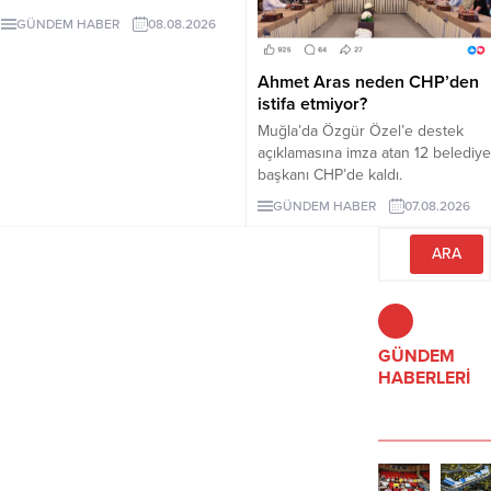
Adalet Komisyonunda kabul edildi.
GÜNDEM HABER
08.08.2026
Teklif 5 ve 10 yıllık erteleme
düzenlemeleri içeriyor.
Ahmet Aras neden CHP’den
istifa etmiyor?
Muğla’da Özgür Özel’e destek
açıklamasına imza atan 12 belediye
başkanı CHP’de kaldı.
Milletvekilleri Yeni Parti’ye
GÜNDEM HABER
07.08.2026
geçerken belediye başkanlarının
tutumu ve CHP yönetiminin
sessizliği tartışılıyor.
GÜNDEM
HABERLERİ