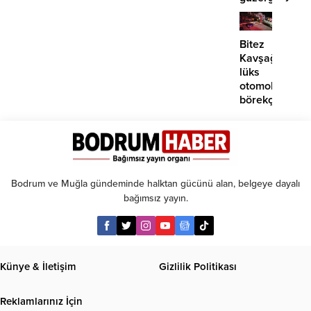
EDS
başlıyor
Bitez
Kavşağı’nda
lüks
otomobil
börekçiye
girdi:
2
yaralı
Bodrum ve Muğla gündeminde halktan gücünü alan, belgeye dayalı
bağımsız yayın.
Künye & İletişim
Gizlilik Politikası
Reklamlarınız İçin