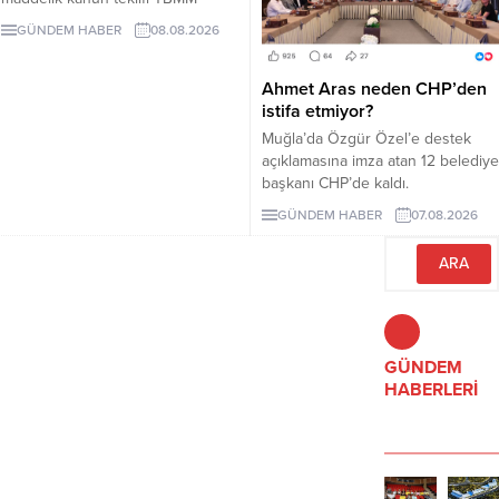
Adalet Komisyonunda kabul edildi.
GÜNDEM HABER
08.08.2026
Teklif 5 ve 10 yıllık erteleme
düzenlemeleri içeriyor.
Ahmet Aras neden CHP’den
istifa etmiyor?
Muğla’da Özgür Özel’e destek
açıklamasına imza atan 12 belediye
başkanı CHP’de kaldı.
Milletvekilleri Yeni Parti’ye
GÜNDEM HABER
07.08.2026
geçerken belediye başkanlarının
tutumu ve CHP yönetiminin
sessizliği tartışılıyor.
GÜNDEM
HABERLERİ