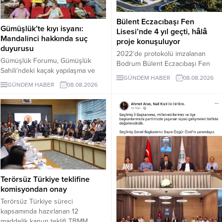
Bülent Eczacıbaşı Fen
Gümüşlük’te kıyı isyanı:
Lisesi’nde 4 yıl geçti, hâlâ
Mandalinci hakkında suç
proje konuşuluyor
duyurusu
2022’de protokolü imzalanan
Gümüşlük Forumu, Gümüşlük
Bodrum Bülent Eczacıbaşı Fen
Sahili’ndeki kaçak yapılaşma ve
Lisesi için dört yıl sonra hâlâ proje
GÜNDEM HABER
08.08.2026
Çayıraltı Halk Plajı’ndaki işgal
süreci görüşülüyor. Okulun ne
GÜNDEM HABER
08.08.2026
iddiaları nedeniyle Bodrum
zaman tamamlanacağı ve öğrenci
Belediye Başkanı Tamer
kabul edeceği belirsiz.
Mandalinci hakkında suç
duyurusunda bulundu.
Terörsüz Türkiye teklifine
komisyondan onay
Terörsüz Türkiye süreci
kapsamında hazırlanan 12
maddelik kanun teklifi TBMM