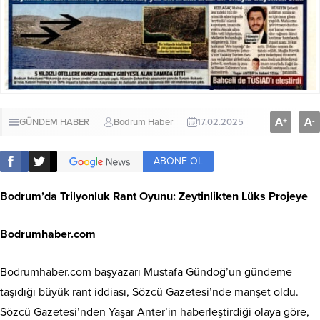
A
A
+
-
GÜNDEM HABER
Bodrum Haber
17.02.2025
ABONE OL
Bodrum’da Trilyonluk Rant Oyunu: Zeytinlikten Lüks Projeye
Bodrumhaber.com
Bodrumhaber.com başyazarı Mustafa Gündoğ’un gündeme
taşıdığı büyük rant iddiası, Sözcü Gazetesi’nde manşet oldu.
Sözcü Gazetesi’nden Yaşar Anter’in haberleştirdiği olaya göre,