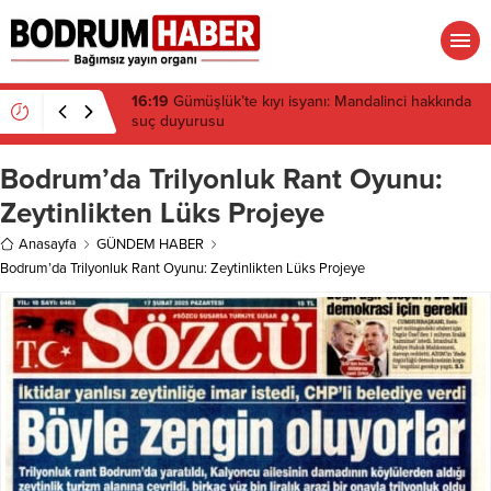
15:45
Bülent Eczacıbaşı Fen Lisesi’nde 4 yıl geçti,
hâlâ proje konuşuluyor
Bodrum’da Trilyonluk Rant Oyunu:
Zeytinlikten Lüks Projeye
Anasayfa
GÜNDEM HABER
Bodrum’da Trilyonluk Rant Oyunu: Zeytinlikten Lüks Projeye