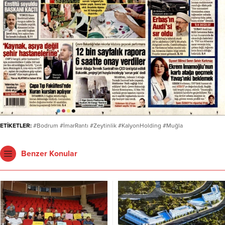
ETİKETLER:
#Bodrum #İmarRantı #Zeytinlik #KalyonHolding #Muğla
Benzer Konular