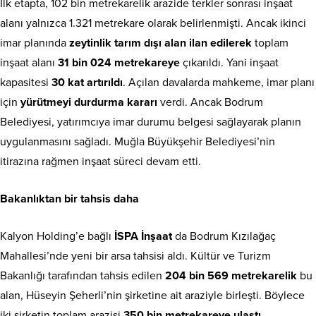
İlk etapta, 102 bin metrekarelik arazide terkler sonrası inşaat
alanı yalnızca 1.321 metrekare olarak belirlenmişti. Ancak ikinci
imar planında
zeytinlik tarım dışı alan ilan edilerek
toplam
inşaat alanı
31 bin 024 metrekareye
çıkarıldı. Yani inşaat
kapasitesi
30 kat artırıldı
. Açılan davalarda mahkeme, imar planı
için
yürütmeyi durdurma kararı
verdi. Ancak Bodrum
Belediyesi, yatırımcıya imar durumu belgesi sağlayarak planın
uygulanmasını sağladı. Muğla Büyükşehir Belediyesi’nin
itirazına rağmen inşaat süreci devam etti.
Bakanlıktan bir tahsis daha
Kalyon Holding’e bağlı
İSPA İnşaat
da Bodrum Kızılağaç
Mahallesi’nde yeni bir arsa tahsisi aldı. Kültür ve Turizm
Bakanlığı tarafından tahsis edilen
204 bin 569 metrekarelik
bu
alan, Hüseyin Şeherli’nin şirketine ait araziyle birleşti. Böylece
iki şirketin toplam arazisi
350 bin metrekareye ulaştı
.