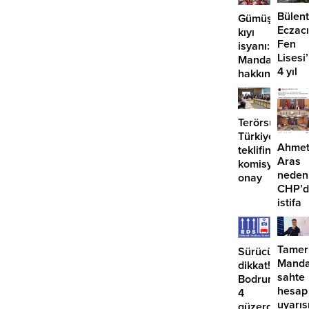
Bülent
Gümüşlük’te
Eczacı
kıyı
Fen
isyanı:
Lisesi
Mandalinci
4 yıl
hakkında
geçti,
suç
hâlâ
duyurusu
proje
Terörsüz
konuş
Türkiye
Ahme
teklifine
Aras
komisyondan
neden
onay
CHP’d
istifa
etmiyo
Tamer
Sürücüler
Manda
dikkat!
sahte
Bodrum’da
hesap
4
uyarıs
güzergahta