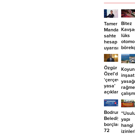
Bitez
Tamer
Kavşa
Mandalinci’de
lüks
sahte
otomo
hesap
börek
uyarısı
girdi:
2
yaralı
Özgür
Koyun
Özel’den
inşaat
‘çerçeve
yasağ
yasa’
rağme
açıklaması:
çalış
‘İmza
iddias
atma
çabamız
Bodrum
“Usulu
yok’
Belediyesinde
yapı
borçlara
hangi
72
izinler