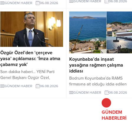
medya hesaplarına karşı uyarıda
GÜNDEM HABER
06.08.2026
GÜNDEM HABER
06.08.2026
yolcu yaralandı.
bulundu. Mandalinci, tek resmî
hesabının @tamermandalinci
olduğunu açıkladı.
Özgür Özel’den ‘çerçeve
yasa’ açıklaması: ‘İmza atma
Koyunbaba’da inşaat
çabamız yok’
yasağına rağmen çalışma
iddiası
Son dakika haberi... YENİ Parti
Genel Başkanı Özgür Özel,
Bodrum Koyunbaba’da RAMS
çerçeve yasanın özensiz
firmasına ait olduğu iddia edilen
GÜNDEM HABER
06.08.2026
hazırlandığını vurgulayarak "İmza
alanda, inşaat yasağı döneminde
GÜNDEM HABER
06.08.2026
atma çabamız yok" dedi.
peyzaj, yol yapımı ve satıh
düzeltme çalışmaları yapıldığı ileri
sürüldü.
GÜNDEM
HABERLERİ