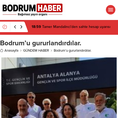
18:29
Bitez Kavşağı’nda lüks otomobil börekçiye
girdi: 2 yaralı
Bodrum’u gururlandırdılar.
Anasayfa
GÜNDEM HABER
Bodrum’u gururlandırdılar.