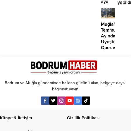
aya
yapıld
kadar
taksit
Muğla’da
Temmuz
Ayında
Uyuşturucu
Operasyonu:
29
Tutuklama
Bodrum ve Muğla gündeminde halktan gücünü alan, belgeye dayalı
bağımsız yayın.
Künye & İletişim
Gizlilik Politikası