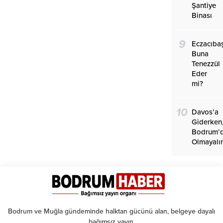
Şantiye
Binası
9
Eczacıba
Buna
Tenezzül
Eder
mi?
10
Davos’a
Giderken
Bodrum’
Olmayalı
Bodrum ve Muğla gündeminde halktan gücünü alan, belgeye dayalı
bağımsız yayın.