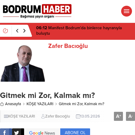
06:12
Manifest Bodrum’da binlerce hayranıyla
buluştu
Zafer Bacıoğlu
Gitmek mi Zor, Kalmak mı?
Anasayfa
KÖŞE YAZILARI
Gitmek mi Zor, Kalmak mı?
A
A
+
-
KÖŞE YAZILARI
Zafer Bacıoğlu
13.05.2026
ABONE OL