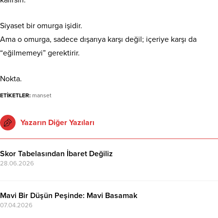
kalırsın.
​Siyaset bir omurga işidir.
Ama o omurga, sadece dışarıya karşı değil; içeriye karşı da
“eğilmemeyi” gerektirir.
​Nokta.
ETİKETLER:
manset
Yazarın Diğer Yazıları
Skor Tabelasından İbaret Değiliz
28.06.2026
Mavi Bir Düşün Peşinde: Mavi Basamak
07.04.2026