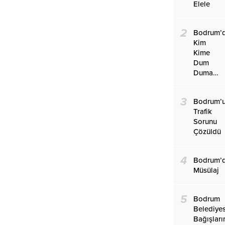
Elele
2
Bodrum’
Kim
Kime
Dum
Duma…
3
Bodrum’
Trafik
Sorunu
Çözüldü
4
Bodrum’
Müsülaj
5
Bodrum
Belediye
Bağışları