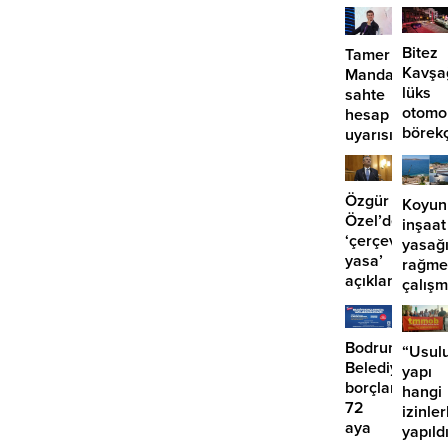
uygulanması gerektiğini vurguladı.
Bitez
Tamer
Kavşa
Mandalinci’de
lüks
sahte
otomo
hesap
börek
uyarısı
girdi:
2
yaralı
Özgür
Koyun
Özel’den
inşaat
‘çerçeve
yasağ
yasa’
rağme
açıklaması:
çalış
‘İmza
iddias
atma
çabamız
Bodrum
“Usulu
yok’
Belediyesinde
yapı
borçlara
hangi
72
izinler
aya
yapıld