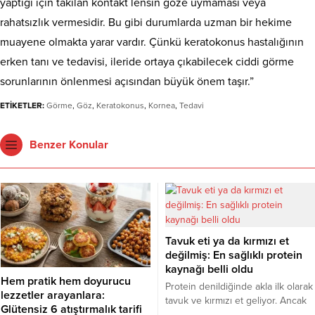
yaptığı için takılan kontakt lensin göze uymaması veya
rahatsızlık vermesidir. Bu gibi durumlarda uzman bir hekime
muayene olmakta yarar vardır. Çünkü keratokonus hastalığının
erken tanı ve tedavisi, ileride ortaya çıkabilecek ciddi görme
sorunlarının önlenmesi açısından büyük önem taşır.”
ETİKETLER:
Görme
,
Göz
,
Keratokonus
,
Kornea
,
Tedavi
Benzer Konular
Tavuk eti ya da kırmızı et
değilmiş: En sağlıklı protein
kaynağı belli oldu
Hem pratik hem doyurucu
Protein denildiğinde akla ilk olarak
lezzetler arayanlara:
tavuk ve kırmızı et geliyor. Ancak
Glütensiz 6 atıştırmalık tarifi
bilim insanları, son yıllarda yapılan