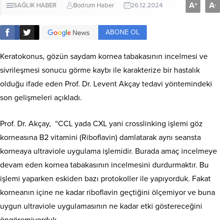
A
A
+
-
SAĞLIK HABER
Bodrum Haber
26.12.2024
ABONE OL
Keratokonus, gözün saydam kornea tabakasının incelmesi ve
sivrileşmesi sonucu görme kaybı ile karakterize bir hastalık
olduğu ifade eden Prof. Dr. Levent Akçay tedavi yöntemindeki
son gelişmeleri açıkladı.
Prof. Dr. Akçay, “CCL yada CXL yani crosslinking işlemi göz
korneasına B2 vitamini (Riboflavin) damlatarak aynı seansta
korneaya ultraviole uygulama işlemidir. Burada amaç incelmeye
devam eden kornea tabakasının incelmesini durdurmaktır. Bu
işlemi yaparken eskiden bazı protokoller ile yapıyorduk. Fakat
korneanın içine ne kadar riboflavin geçtiğini ölçemiyor ve buna
uygun ultraviole uygulamasının ne kadar etki göstereceğini
öngöremiyorduk.