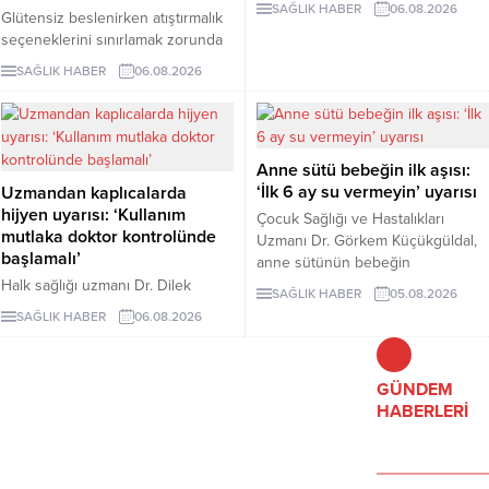
SAĞLIK HABER
06.08.2026
Glütensiz beslenirken atıştırmalık
araştırmaların kurubaklagilleri daha
seçeneklerini sınırlamak zorunda
sağlıklı bir protein kaynağı olarak
değilsiniz. Evde kolayca
öne çıkardığını belirtiyor. Özellikle
SAĞLIK HABER
06.08.2026
hazırlayabileceğiniz bu 5 glütensiz
mercimek, nohut ve fasulyenin
tarif, hem pratik hem de lezzetli
hem yüksek protein hem de lif
alternatifler sunuyor.
içeriğiyle uzun vadeli sağlık
açısından önemli avantajlar
Anne sütü bebeğin ilk aşısı:
sunduğu ifade ediliyor.
‘İlk 6 ay su vermeyin’ uyarısı
Uzmandan kaplıcalarda
hijyen uyarısı: ‘Kullanım
Çocuk Sağlığı ve Hastalıkları
mutlaka doktor kontrolünde
Uzmanı Dr. Görkem Küçükgüldal,
başlamalı’
anne sütünün bebeğin
bağışıklığını güçlendiren ve yaşam
Halk sağlığı uzmanı Dr. Dilek
SAĞLIK HABER
05.08.2026
boyu sağlığın temelini oluşturan
Aslan, kaplıcaların kas ve iskelet
SAĞLIK HABER
06.08.2026
“canlı bir biyolojik mucize”
sistemi rahatsızlıkları ile stresin
olduğunu söyledi. Küçükgüldal,
azaltılmasında yarar
doğumdan sonraki ilk saatte
sağlayabileceğini ancak hijyen
GÜNDEM
emzirmeye başlanması ve ilk 6 ay
kurallarına uyulmaması ve bilinçsiz
HABERLERİ
yalnızca anne sütü verilmesi
kullanımın ciddi sağlık sorunlarına
gerektiğini vurguladı.
yol açabileceğini belirtti. Aslan,
kaplıca tedavisinin mutlaka sağlık
çalışanlarının önerisiyle