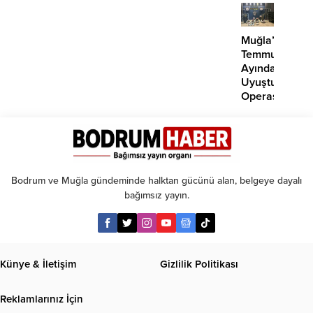
kadar
taksit
Muğla’da
Temmuz
Ayında
Uyuşturucu
Operasyonu:
29
Tutuklama
Bodrum ve Muğla gündeminde halktan gücünü alan, belgeye dayalı
bağımsız yayın.
Künye & İletişim
Gizlilik Politikası
Reklamlarınız İçin